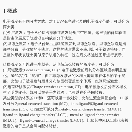
1 概述
电子激发有不同分类方式。对于UV-Vis光谱涉及的电子激发范畴，可以分为
两大类
(1)价层激发：电子从价层占据轨道激发到价层空轨道。这里说的价层轨道
是指由价层原子轨道混合构成的分子轨道。
(2)里德堡激发：电子从价层占据轨道激发到里德堡轨道。里德堡轨道是指
那些分布十分弥散的空轨道。这样的轨道通常不表现出分子轨道特征，而
是整体形状表现出类似原子轨道的特征，这在后文将通过图形进行展示。
价层激发又可以进一步划分。从电荷怎么转移的角度分，可以分为
(1)局域激发(Local excitation, LE)：电子被激发前后其分布区域没有明显变
化。虽然名字叫“局域”，但并非激发涉及的区域只能局限在体系的某个局
部。比如电子被激发前后其分布范围都覆盖整个体系，也算局域激发，
(2)电荷转移激发(Charge-transfer excitation, CT)：电子被激发后分布区域发
生了明显转移。既可以在分子内转移，也可以在分子间转移。
某些类型的体系的LE和CT还可以进一步划分，比如过渡金属配合物，LE激
发可分为metal-centered transition (MC)、intraligand或ligand-centered
transition (LC)。CT激发可以分为metal-to-metal charge transfer (MMCT)、
ligand-to-ligand charge transfer (LLCT)、metal-to-ligand charge transfer
(MLCT)、ligand-to-metal charge transfer (LMCT)。比如其中MLCT就代表被
激发的电子是从金属向配体转移。