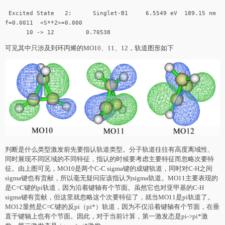
Excited State 2: Singlet-B1 6.5549 eV 189.15 nm
f=0.0011 <S**2>=0.000
10 -> 12 0.70538
可见其中只涉及到环丙烯的MO10、11、12，轨道图形如下
判断是什么类型激发前先要指认轨道类型。分子轨道往往有高度离域性、
同时展现不同区域的不同特征，指认的时候要考虑主要特征而忽略次要特
征。由上图可见，MO10是两个C-C sigma键的成键轨道，同时对C-H之间
sigma键也有贡献，所以毫无疑问应该指认为sigma轨道。MO11主要表现的
是C=C键的pi轨道，因为沿着键轴有个节面。虽然它也对亚甲基的C-H
sigma键有贡献，但这里就忽略这个次要特征了，就当MO11是pi轨道了。
MO12显然是C=C键的反pi（pi*）轨道，因为不仅沿着键轴有个节面，在垂
直于键轴上也有个节面。因此，对于当前计算，第一激发态是pi->pi*激