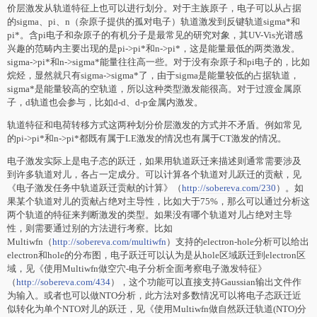
价层激发从轨道特征上也可以进行划分。对于主族原子，电子可以从占据
的sigma、pi、n（杂原子提供的孤对电子）轨道激发到反键轨道sigma*和
pi*。含pi电子和杂原子的有机分子是最常见的研究对象，其UV-Vis光谱感
兴趣的范畴内主要出现的是pi->pi*和n->pi*，这是能量最低的两类激发。
sigma->pi*和n->sigma*能量往往高一些。对于没有杂原子和pi电子的，比如
烷烃，显然就只有sigma->sigma*了，由于sigma是能量较低的占据轨道，
sigma*是能量较高的空轨道，所以这种类型激发能很高。对于过渡金属原
子，d轨道也会参与，比如d-d、d-p金属内激发。
轨道特征和电荷转移方式这两种划分价层激发的方式并不矛盾。例如常见
的pi->pi*和n->pi*都既有属于LE激发的情况也有属于CT激发的情况。
电子激发实际上是电子态的跃迁，如果用轨道跃迁来描述则通常需要涉及
到许多轨道对儿，各占一定成分。可以计算各个轨道对儿跃迁的贡献，见
《电子激发任务中轨道跃迁贡献的计算》（
http://sobereva.com/230
）。如
果某个轨道对儿的贡献占绝对主导性，比如大于75%，那么可以通过分析这
两个轨道的特征来判断激发的类型。如果没有哪个轨道对儿占绝对主导
性，则需要通过别的方法进行考察。比如
Multiwfn（
http://sobereva.com/multiwfn
）支持的electron-hole分析可以给出
electron和hole的分布图，电子跃迁可以认为是从hole区域跃迁到electron区
域，见《使用Multiwfn做空穴-电子分析全面考察电子激发特征》
（
http://sobereva.com/434
），这个功能可以直接支持Gaussian输出文件作
为输入。或者也可以做NTO分析，此方法对多数情况可以将电子态跃迁近
似转化为单个NTO对儿的跃迁，见《使用Multiwfn做自然跃迁轨道(NTO)分