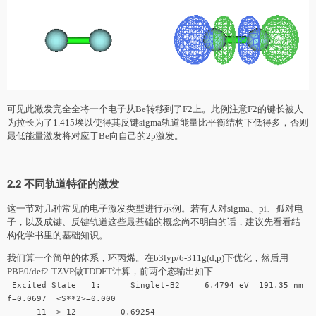
可见此激发完全全将一个电子从Be转移到了F2上。此例注意F2的键长被人
为拉长为了1.415埃以使得其反键sigma轨道能量比平衡结构下低得多，否则
最低能量激发将对应于Be向自己的2p激发。
2.2 不同轨道特征的激发
这一节对几种常见的电子激发类型进行示例。若有人对sigma、pi、孤对电
子，以及成键、反键轨道这些最基础的概念尚不明白的话，建议先看看结
构化学书里的基础知识。
我们算一个简单的体系，环丙烯。在b3lyp/6-311g(d,p)下优化，然后用
PBE0/def2-TZVP做TDDFT计算，前两个态输出如下
Excited State 1: Singlet-B2 6.4794 eV 191.35 nm
f=0.0697 <S**2>=0.000
11 -> 12 0.69254