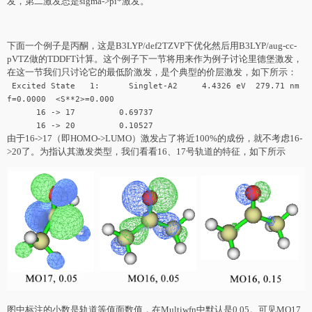
发，第二激发态是sigma->pi*激发。
下面一个例子是丙酮，这是B3LYP/def2TZVP下优化然后用B3LYP/aug-cc-
pVTZ做的TDDFT计算。这个例子下一节将用来作为例子讨论里德堡激发，
在这一节我们只讨论它的最低阶激发，是个典型的价层激发，如下所示：
Excited State 1: Singlet-A2 4.4326 eV 279.71 nm
f=0.0000 <S**2>=0.000
16 -> 17 0.69737
16 -> 20 0.10527
由于16->17（即HOMO->LUMO）激发占了将近100%的成份，就不考虑16-
>20了。为指认其激发类型，我们看看16、17号轨道的特征，如下所示
图中标注的小数是轨道等值面数值，在Multiwfn中默认是0.05。可见MO17