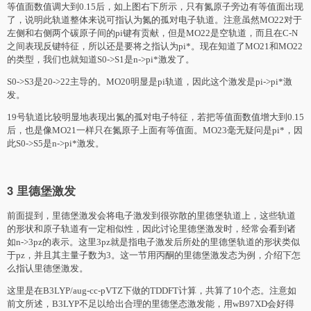
等值面数值调大到0.15后，如上图右下所示，只有氮原子旁边有等值面出现
了，说明此轨道整体来说可指认为氮的孤对电子轨道。注意虽然MO22对于
左侧和右侧两个碳原子间的pi键有贡献，但是MO22是空轨道，而且在C-N
之间表现反键特征，所以还是要将之指认为pi*。现在知道了MO21和MO22
的类型，我们也就知道S0->S1是n->pi*激发了。
S0->S3是20->22主导的。MO20明显是pi轨道，因此这个激发是pi->pi*激
发。
19号轨道比较明显地表现出氮的孤对电子特征，若把等值面数值增大到0.15
后，也是像MO21一样只在氮原子上面有等值面。MO23毫无疑问是pi*，因
此S0->S5是n->pi*激发。
3 里德堡激发
前面提到，里德堡激发会将电子激发到很弥散的里德堡轨道上，这些轨道
的形状和原子轨道有一定相似性，因此讨论里德堡激发时，经常会看到诸
如n->3pz的表示。这里3pz就是指电子激发后所处的里德堡轨道的形状类似
于pz，并且其主量子数为3。这一节用丙酮的里德堡激发态为例，介绍下怎
么指认里德堡激发。
这里是在B3LYP/aug-cc-pVTZ下做的TDDFT计算，共算了10个态。注意如
前文所述，B3LYP不足以给出合理的里德堡态激发能，用wB97XD会好得