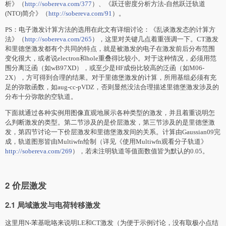
析》（
http://sobereva.com/377
）、《跃迁密度分析方法-自然跃迁轨道
(NTO)简介》（
http://sobereva.com/91
）。
PS：电子激发计算方法的选用在此文有详细讨论：《乱谈激发态的计算方
法》（
http://sobereva.com/265
），这里对关键几点着重强调一下。CT激发
和里德堡激发都有个共同的特点，就是被激发的电子在激发前后分布范围
变化很大，或者说electron和hole重叠得比较小。对于这种情况，必须用范
围分离泛函（如wB97XD），或至少是HF成份比较高的泛函（如M06-
2X），方可得到合理的结果。对于里德堡激发的计算，所用基组必须有充
足的弥散函数，如aug-cc-pVDZ，否则显然没法合理描述里德堡激发涉及的
分布十分弥散的空轨道。
下面就通过各种实例用图像直观地展示各种类型的激发，并且着重说明怎
么判断激发的类型。第二节涉及的是价层激发，第三节涉及的是里德堡激
发，第四节讨论一下价层激发和里德堡激发间的关系。计算由Gaussian09完
成，轨道图形皆由Multiwfn绘制（详见《使用Multiwfn观看分子轨道》
http://sobereva.com/269
），若未注明轨道等值面数值皆为默认的0.05。
2 价层激发
2.1 局域激发与电荷转移激发
这里用N-苯基吡咯来说明LE和CT激发（为便于示例讨论，没有取极小点结