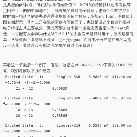
是典型的pi*轨道。但在默认等值面数值下，MO16的特征指认起来看似有
点困难（上图的中间那个），既有氧的孤对电子特征，也有C-C成键特征，
此时如何指认？解决办法是逐渐增加等值面数值，增加到0.15后，图像如上
图右侧所示，基本上只在氧的两侧有等值面了，也就是说这个轨道的孤对
电子特征占其主要成分。因此丙酮的这个第一激发态应当指认为n->pi*跃
迁。（可能有人会问为什么MO16 0.15的图会看出是孤对电子，原因是很简
单：从等值面上看这既不是pi，也不是sigma，而是电子分布悬在氧的两边
没干活儿，显然是没有配对儿的氧的孤对电子轨道）
再看这一节最后一个例子，吡嗪。这是在PBE0/def2-TZVP下做的TDDFT计
算。我们考察以下几个激发
Excited State 1: Singlet-B3U 3.9808 eV 311.46 nm
f=0.0044 <S**2>=0.000
21 -> 22 0.70620
Excited State 3: Singlet-B2U 5.4867 eV 225.97 nm
f=0.1000 <S**2>=0.000
18 -> 23 -0.23669
20 -> 22 0.66566
Excited State 5: Singlet-B1G 6.5598 eV 189.00 nm
f=0.0000 <S**2>=0.000
19 -> 23 0.70626