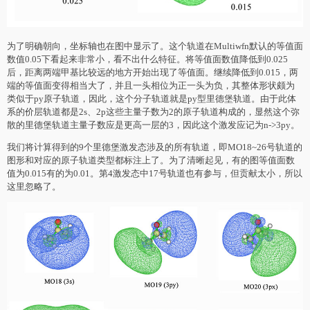
为了明确朝向，坐标轴也在图中显示了。这个轨道在Multiwfn默认的等值面
数值0.05下看起来非常小，看不出什么特征。将等值面数值降低到0.025
后，距离两端甲基比较远的地方开始出现了等值面。继续降低到0.015，两
端的等值面变得相当大了，并且一头相位为正一头为负，其整体形状颇为
类似于py原子轨道，因此，这个分子轨道就是py型里德堡轨道。由于此体
系的价层轨道都是2s、2p这些主量子数为2的原子轨道构成的，显然这个弥
散的里德堡轨道主量子数应是更高一层的3，因此这个激发应记为n->3py。
我们将计算得到的9个里德堡激发态涉及的所有轨道，即MO18~26号轨道的
图形和对应的原子轨道类型都标注上了。为了清晰起见，有的图等值面数
值为0.015有的为0.01。第4激发态中17号轨道也有参与，但贡献太小，所以
这里忽略了。