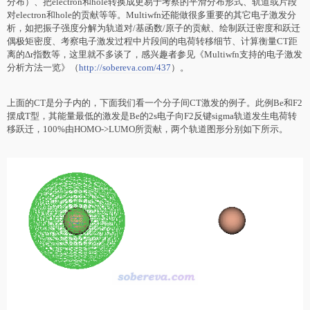
分布）、把electron和hole转换成更易于考察的平滑分布形式、轨道或片段
对electron和hole的贡献等等。Multiwfn还能做很多重要的其它电子激发分
析，如把振子强度分解为轨道对/基函数/原子的贡献、绘制跃迁密度和跃迁
偶极矩密度、考察电子激发过程中片段间的电荷转移细节、计算衡量CT距
离的Δr指数等，这里就不多谈了，感兴趣者参见《Multiwfn支持的电子激发
分析方法一览》（
http://sobereva.com/437
）。
上面的CT是分子内的，下面我们看一个分子间CT激发的例子。此例Be和F2
摆成T型，其能量最低的激发是Be的2s电子向F2反键sigma轨道发生电荷转
移跃迁，100%由HOMO->LUMO所贡献，两个轨道图形分别如下所示。