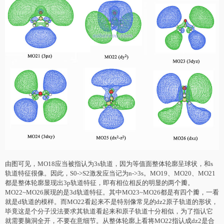
由图可见，MO18应当被指认为3s轨道，因为等值面整体轮廓呈球状，和s
轨道特征很像。因此，S0->S2激发应当记为n->3s。MO19、MO20、MO21
都是整体轮廓显现出3p轨道特征，即有相位相反的明显的两个瓣。
MO22~MO26展现的是3d轨道特征。其中MO23~MO26都是有四个瓣，一看
就是d轨道的模样。而MO22看起来不是特别像常见的dz2原子轨道的形状，
毕竟这是个分子没法要求其轨道看起来和原子轨道十分相似，为了指认它
就需要脑洞全开，不要在意细节。从整体轮廓上看将MO22指认成dz2是合