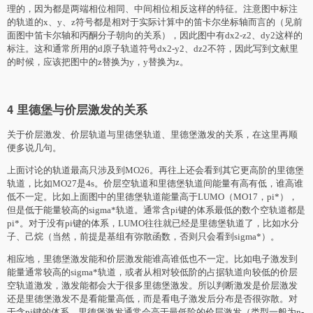
理的，因为都是两端相位相同、中间相位相反这样的特征。注意图中标注
的轨道的x、y、z符号都是相对于实际计算中的笛卡尔坐标轴而言的（见前
面图中笛卡尔轴和丙酮分子朝向的关系），因此图中有dx2-z2、dy2这样的
标注。这和通常所用的d原子轨道符号dx2-y2、dz2不符，因此写到文献里
的时候，应该把图中的z替换为y，y替换为z。
4 里德堡与价层激发的关系
关于价层激发、价层轨道与里德堡轨道、里德堡激发的关系，在这里再顺
便多说几句。
上面讨论的轨道最高只涉及到MO26。再往上还会看到其它更高阶的里德堡
轨道，比如MO27是4s。价层空轨道和里德堡轨道间能量有高有低，谁高谁
低不一定。比如上面图中的里德堡轨道能量高于LUMO（MO17，pi*），
但是低于能量较高的sigma*轨道。通常含pi键的体系最低的数个空轨道都是
pi*。对于没有pi键的体系，LUMO往往就已经是里德堡轨道了，比如水分
子、己烷（当然，前提是基组有弥散函数，否则只会看到sigma*）。
相应地，里德堡激发能和价层激发能谁高谁低也不一定。比如电子激发到
能量通常较高的sigma*轨道，或者从相对较低阶的占据轨道向较低的价层
空轨道激发，激发能都会大于很多里德堡激发。所以判断激发是价层激发
还是里德堡激发不是看能量高低，而是看电子激发后分布是否很弥散。对
于含pi键的体系，里德堡激发通常会高于最低阶的价层激发（类型一般为n-