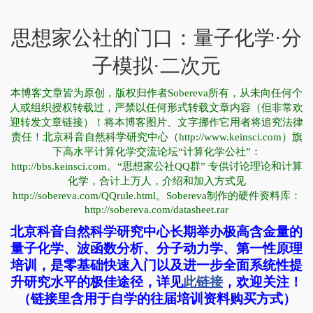
思想家公社的门口：量子化学·分
子模拟·二次元
本博客文章皆为原创，版权归作者Sobereva所有，从未向任何个
人或组织授权转载过，严禁以任何形式转载文章内容（但非常欢
迎转发文章链接）！将本博客图片、文字挪作它用者将追究法律
责任！北京科音自然科学研究中心（http://www.keinsci.com）旗
下高水平计算化学交流论坛“计算化学公社”：
http://bbs.keinsci.com。“思想家公社QQ群” 专供讨论理论和计算
化学，合计上万人，介绍和加入方式见
http://sobereva.com/QQrule.html。Sobereva制作的硬件资料库：
http://sobereva.com/datasheet.rar
北京科音自然科学研究中心长期举办极高含金量的
量子化学、波函数分析、分子动力学、第一性原理
培训，是零基础快速入门以及进一步全面系统性提
升研究水平的极佳途径，详见
此链接
，欢迎关注！
（链接里含用于自学的往届培训资料购买方式）