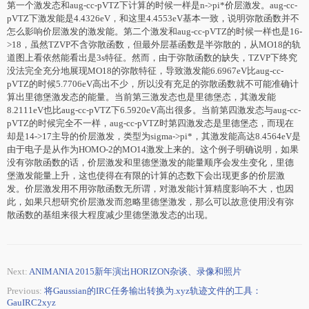
第一个激发态和aug-cc-pVTZ下计算的时候一样是n->pi*价层激发。aug-cc-
pVTZ下激发能是4.4326eV，和这里4.4553eV基本一致，说明弥散函数并不
怎么影响价层激发的激发能。第二个激发和aug-cc-pVTZ的时候一样也是16-
>18，虽然TZVP不含弥散函数，但最外层基函数是半弥散的，从MO18的轨
道图上看依然能看出是3s特征。然而，由于弥散函数的缺失，TZVP下终究
没法完全充分地展现MO18的弥散特征，导致激发能6.6967eV比aug-cc-
pVTZ的时候5.7706eV高出不少，所以没有充足的弥散函数就不可能准确计
算出里德堡激发态的能量。当前第三激发态也是里德堡态，其激发能
8.2111eV也比aug-cc-pVTZ下6.5920eV高出很多。当前第四激发态与aug-cc-
pVTZ的时候完全不一样，aug-cc-pVTZ时第四激发态是里德堡态，而现在
却是14->17主导的价层激发，类型为sigma->pi*，其激发能高达8.4564eV是
由于电子是从作为HOMO-2的MO14激发上来的。这个例子明确说明，如果
没有弥散函数的话，价层激发和里德堡激发的能量顺序会发生变化，里德
堡激发能量上升，这也使得在有限的计算的态数下会出现更多的价层激
发。价层激发用不用弥散函数无所谓，对激发能计算精度影响不大，也因
此，如果只想研究价层激发而忽略里德堡激发，那么可以故意使用没有弥
散函数的基组来很大程度减少里德堡激发态的出现。
Next:
ANIMANIA 2015新年演出HORIZON杂谈、录像和照片
Previous:
将Gaussian的IRC任务输出转换为.xyz轨迹文件的工具：
GauIRC2xyz