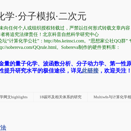
学·分子模拟·二次元
有，从未向任何个人或组织授权转载过，严禁以任何形式转载文章内
用者将追究法律责任！北京科音自然科学研究中心
论坛“计算化学公社”：http://bbs.keinsci.com。“思想家公社QQ群
reva.com/QQrule.html。Sobereva制作的硬件资料库：
金量的量子化学、波函数分析、分子动力学、第一性
性提升研究水平的极佳途径，详见
此链接
，欢迎关注
网文highlights
18碳环及相关体系的研究
Multiwfn与计算化
方法