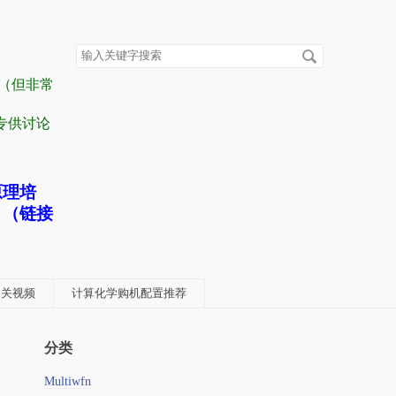
搜
索
关
容（但非常
键
字
” 专供讨论
原理培
！（链接
学相关视频
计算化学购机配置推荐
分类
Multiwfn