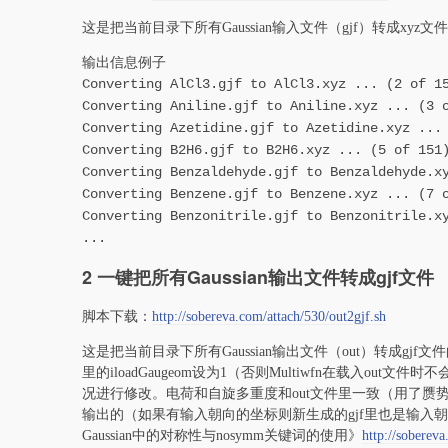
这是把当前目录下所有Gaussian输入文件（gjf）转成xy
输出信息例子
Converting AlCl3.gjf to AlCl3.xyz ... (2 of 1
Converting Aniline.gjf to Aniline.xyz ... (3 
Converting Azetidine.gjf to Azetidine.xyz ...
Converting B2H6.gjf to B2H6.xyz ... (5 of 151
Converting Benzaldehyde.gjf to Benzaldehyde.x
Converting Benzene.gjf to Benzene.xyz ... (7 
Converting Benzonitrile.gjf to Benzonitrile.x
...
2 一键把所有Gaussian输出文件转成gjf文件
脚本下载：
http://sobereva.com/attach/530/out2gjf.sh
这是把当前目录下所有Gaussian输出文件（out）转成gjf文件的
里的iloadGaugeom设为1（否则Multiwfn在载入o
况进行修改。电荷和自旋多重度和out文件里一致（用了赝
输出的（如果有输入朝向的坐标则新生成的gjf里也是输入
Gaussian中的对称性与nosymm关键词的使用》
http://soberev