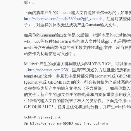
标）。
上面的脚本产生的Gaussian输入文件是笛卡尔坐标的，
http://sobereva.com/attach/530/out2gjf_zmat.sh
。注意对某些体
子），对这样的体系无法成功产生Gaussian输入文件。
如果你的Gaussian输出文件是log后缀，把脚本里的out替换为l
wfx、cub等各种Multiwfn支持的输入文件转成gjf，也是同
mwfn等含有基函数信息的波函数文件转成gjf文件，应当在脚本的
函数作为初猜信息写入gjf）。
Multiwfn产生的gjf里关键词默认为B3LYP/6-31G*。可
（
http://sobereva.com/258
）里第5节所述的方法批量把所有g
template.gjf文件，并且其中坐标部分用[geometry]
[geometry]或[GEOMETRY]的这一行会被替换为当
会被替换为新产生的输入文件名（不含后缀）。如果你载入的是
的文件，新产生的gjf文件里的净电荷和自旋多重度会用读入的，否则会
生特殊的输入文件的情况来了极大的灵活性。下面是个用template
C H O用6-311G*，任务是优化和振动分析，并产生wfn和
%chk=D:\[name].chk
#p b3lyp/genecp em=GD3BJ opt freq out=wfn