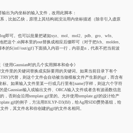
如果要输出为内坐标的输入文件，改用此脚本：
系，比如乙炔，原理上其结构就没法用内坐标描述（除非引入虚原
og即可。也可以批量把诸如xyz、mol、mol2、pdb、gro、wfn、
样地把这个.sh脚本里的out替换成相应后缀即可（对于把fch、molden、
${inf//out/gjf}下面插入内容一行，内容是n，代表不把当前波
以按照《使用Gaussian时的几个实用脚本和命令》
jf文件里的关键词替换成实际要用的关键词。如果当前目录下有个
或[GEOMETRY]代替，则这个文件会自动被当做模板文件产生新的gjf，而含有
前体系的坐标。如果输入文件里某一行或几行里有[name]字样，则这六个字符
Gaussian输入或输出文件、ORCA输入文件或者含有波函数信息
沿用template.gjf里的。允许使用template.gjf的设计给产
.gjf的例子，方法用B3LYP-D3(BJ)，给Ag用SDD赝势基组，给
chk文件，其文件名和你创建的gjf的文件名相同。