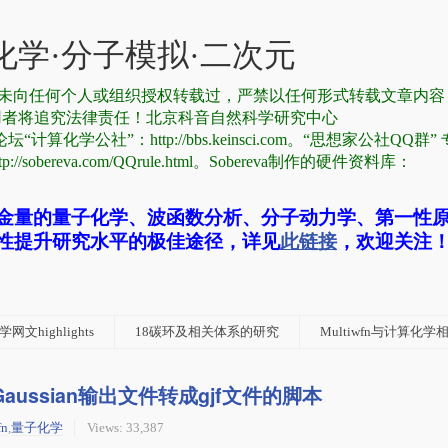
学·分子模拟·二次元
有，从未向任何个人或组织授权转载过，严禁以任何形式转载文章内
用者将追究法律责任！北京科音自然科学研究中心
论坛“计算化学公社”：http://bbs.keinsci.com。“思想家公社QQ群
reva.com/QQrule.html。Sobereva制作的硬件资料库：
金量的量子化学、波函数分析、分子动力学、第一性
性提升研究水平的极佳途径，详见
此链接
，欢迎关注
网文highlights
18碳环及相关体系的研究
Multiwfn与计算化
aussian输出文件转成gjf文件的脚本
fn
,
量子化学
Views: 33,387