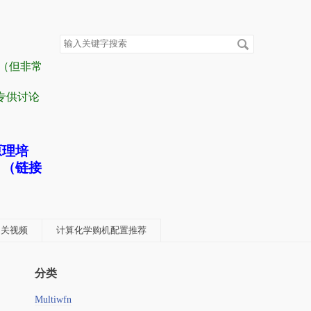
搜
索
关
容（但非常
键
字
” 专供讨论
原理培
！（链接
学相关视频
计算化学购机配置推荐
分类
Multiwfn