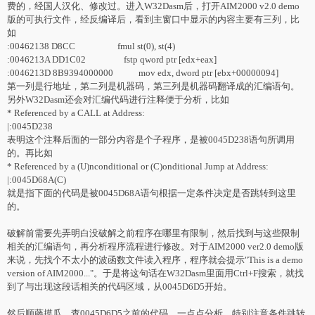
费的，经国人汉化、修改过。进入W32Dasm后，打开AIM2000 v2.0 demo
版的可执行文件，经反编译后，看到主窗口中显示的内容主要有三列，比
如
:00462138 D8CC fmul st(0), st(4)
:0046213A DD1C02 fstp qword ptr [edx+eax]
:0046213D 8B9394000000 mov edx, dword ptr [ebx+00000094]
第一列是行地址，第二列是机器码，第三列是机器码翻译成的汇编语句。
另外W32Dasm还会对汇编代码进行注释便于分析，比如
* Referenced by a CALL at Address:
|:0045D238
表明这个注释后面的一部分内容是个子程序，是被0045D238语句所调用
的。再比如
* Referenced by a (U)nconditional or (C)onditional Jump at Address:
|:0045D68A(C)
就是指下面的代码是被0045D68A语句根据一定条件决定是否跳转到这里
的。
破解前需要先弄明白没破解之前程序在哪里有限制，然后找到与这些限制
相关的汇编语句，再分析程序流程进行修改。对于AIM2000 ver2.0 demo版
来说，先找个不太小的波函数文件读入程序，程序就会提示"This is a demo
version of AIM2000..."。于是将这句话在W32Dasm里面用Ctrl+F搜索，就找
到了与出现这段话相关的代码区域，从0045D6D5开始。
然后顺藤摸瓜，查0045D6D5之前的代码，一点点分析，特别注意条件跳转