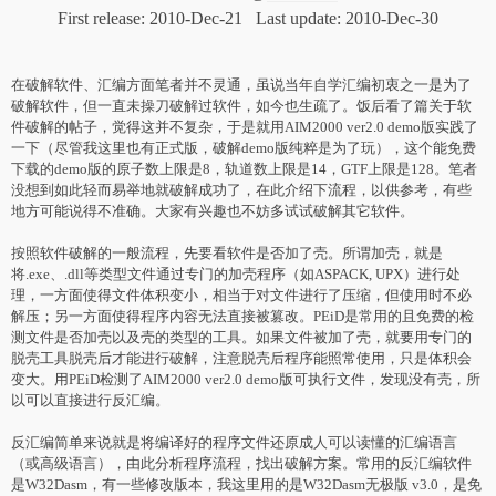
First release: 2010-Dec-21 Last update: 2010-Dec-30
在破解软件、汇编方面笔者并不灵通，虽说当年自学汇编初衷之一是为了
破解软件，但一直未操刀破解过软件，如今也生疏了。饭后看了篇关于软
件破解的帖子，觉得这并不复杂，于是就用AIM2000 ver2.0 demo版实践了
一下（尽管我这里也有正式版，破解demo版纯粹是为了玩），这个能免费
下载的demo版的原子数上限是8，轨道数上限是14，GTF上限是128。笔者
没想到如此轻而易举地就破解成功了，在此介绍下流程，以供参考，有些
地方可能说得不准确。大家有兴趣也不妨多试试破解其它软件。
按照软件破解的一般流程，先要看软件是否加了壳。所谓加壳，就是
将.exe、.dll等类型文件通过专门的加壳程序（如ASPACK, UPX）进行处
理，一方面使得文件体积变小，相当于对文件进行了压缩，但使用时不必
解压；另一方面使得程序内容无法直接被篡改。PEiD是常用的且免费的检
测文件是否加壳以及壳的类型的工具。如果文件被加了壳，就要用专门的
脱壳工具脱壳后才能进行破解，注意脱壳后程序能照常使用，只是体积会
变大。用PEiD检测了AIM2000 ver2.0 demo版可执行文件，发现没有壳，所
以可以直接进行反汇编。
反汇编简单来说就是将编译好的程序文件还原成人可以读懂的汇编语言
（或高级语言），由此分析程序流程，找出破解方案。常用的反汇编软件
是W32Dasm，有一些修改版本，我这里用的是W32Dasm无极版 v3.0，是免