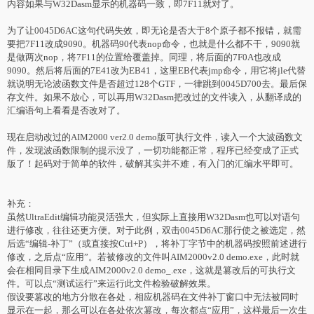
内容如果与W32Dasm显示的机器码一致，即7F11就对了。
为了让0045D6AC这句代码失效，即无论是否大于8个原子都不报错，就需
要把7F11改成9090。机器码90代表nop命令，也就是什么都不干，9090就
是做两次nop，将7F11的位置给覆盖掉。同理，将后面的7F0A也改成
9090。然后将后面的7E41改为EB41，这里EB代表jmp命令，用它将jle代替
就说明无论波函数文件是否超过128个GTF，一律跳到0045D700去。最后保
存文件。如果不放心，可以再用W32Dasm把改过的文件读入，从翻译成的
汇编语句上看看是否改对了。
现在启动改过的AIM2000 ver2.0 demo版可执行文件，读入一个大波函数文
件，发现波函数限制的提示没了，一切功能都正常，程序已经变成了正式
版了！起码对于简单的软件，破解其实并不难，有入门的汇编水平即可。
补充：
虽然UltraEdit编辑功能灵活强大，但实际上直接用W32Dasm也可以对语句
进行修改，往往还更方便。对于此例，双击0045D6AC那行使之被选定，然
后选“编辑-补丁”（或直接按Ctrl+P），将补丁字节中的机器码按照前述进行
修改，之后点“应用”。若被修改的文件叫AIM2000v2.0 demo.exe，此时就
会在相同目录下生成AIM2000v2.0 demo_.exe，这就是篡改后的可执行文
件。可以点“测试运行”来运行此文件检验破解效果。
假设要篡改的地方分散在各处，相应机器码在文件补丁窗口中无法被同时
显示在一起，那么可以在各处依次篡改，每次都点“应用”，这样最后一次生