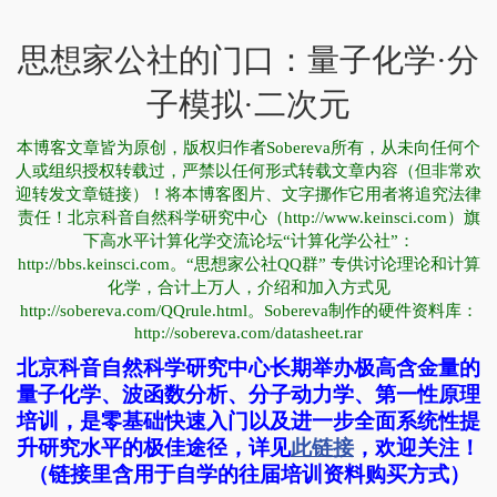
思想家公社的门口：量子化学·分
子模拟·二次元
本博客文章皆为原创，版权归作者Sobereva所有，从未向任何个
人或组织授权转载过，严禁以任何形式转载文章内容（但非常欢
迎转发文章链接）！将本博客图片、文字挪作它用者将追究法律
责任！北京科音自然科学研究中心（http://www.keinsci.com）旗
下高水平计算化学交流论坛“计算化学公社”：
http://bbs.keinsci.com。“思想家公社QQ群” 专供讨论理论和计算
化学，合计上万人，介绍和加入方式见
http://sobereva.com/QQrule.html。Sobereva制作的硬件资料库：
http://sobereva.com/datasheet.rar
北京科音自然科学研究中心长期举办极高含金量的
量子化学、波函数分析、分子动力学、第一性原理
培训，是零基础快速入门以及进一步全面系统性提
升研究水平的极佳途径，详见
此链接
，欢迎关注！
（链接里含用于自学的往届培训资料购买方式）