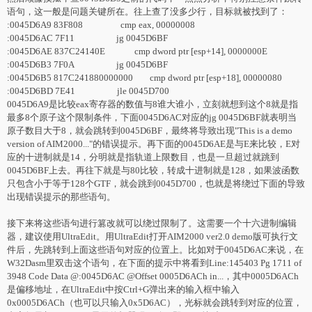
语句，这一般是问题关键所在。往上查了没多少行，目标就被找到了：
:0045D6A9 83F808 cmp eax, 00000008
:0045D6AC 7F11 jg 0045D6BF
:0045D6AE 837C24140E cmp dword ptr [esp+14], 0000000E
:0045D6B3 7F0A jg 0045D6BF
:0045D6B5 817C241880000000 cmp dword ptr [esp+18], 00000080
:0045D6BD 7E41 jle 0045D700
0045D6A9是比较eax寄存器的数值与8谁大谁小，立刻就想到这个8就是指
最多8个原子这个限制条件，下面0045D6AC对应的jg 0045D6BF就表明当
原子数目大于8，就会跳转到0045D6BF，最终将导致出现"This is a demo
version of AIM2000..."的错误提示。再下面的0045D6AE是与E来比较，E对
应的十进制就是14，分明就是指轨道上限数目，也是一旦超过就跳到
0045D6BF上去。再往下就是与80比较，转成十进制就是128，如果波函数
只包含小于等于128个GTF，就会跳到0045D700，也就是将绕过下面的导致
出现错误提示的那些语句。
接下来将这些语句进行篡改就可以绕过限制了。这需要一个十六进制编辑
器，建议使用UltraEdit。用UltraEdit打开AIM2000 ver2.0 demo版可执行文
件后，先跳转到上面这些语句对应的位置上。比如对于0045D6AC来说，在
W32Dasm里双击这个语句，在下面的提示中将看到Line:145403 Pg 1711 of
3948 Code Data @:0045D6AC @Offset 0005D6ACh in...，其中0005D6ACh
是偏移地址，在UltraEdit中按Ctrl+G弹出来的输入框中输入
0x0005D6ACh（也可以只输入0x5D6AC），光标就会跳转到对应的位置，