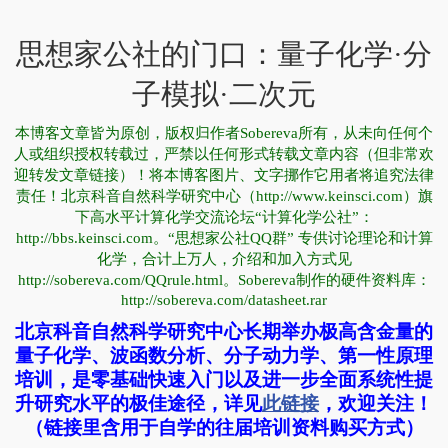
思想家公社的门口：量子化学·分
子模拟·二次元
本博客文章皆为原创，版权归作者Sobereva所有，从未向任何个
人或组织授权转载过，严禁以任何形式转载文章内容（但非常欢
迎转发文章链接）！将本博客图片、文字挪作它用者将追究法律
责任！北京科音自然科学研究中心（http://www.keinsci.com）旗
下高水平计算化学交流论坛“计算化学公社”：
http://bbs.keinsci.com。“思想家公社QQ群” 专供讨论理论和计算
化学，合计上万人，介绍和加入方式见
http://sobereva.com/QQrule.html。Sobereva制作的硬件资料库：
http://sobereva.com/datasheet.rar
北京科音自然科学研究中心长期举办极高含金量的
量子化学、波函数分析、分子动力学、第一性原理
培训，是零基础快速入门以及进一步全面系统性提
升研究水平的极佳途径，详见
此链接
，欢迎关注！
（链接里含用于自学的往届培训资料购买方式）