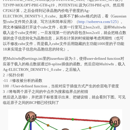
TZVPP-MOLOPT-PBE-GTH-q19，POTENTIAL设为GTH-PBE-q19。然后用
CP2K计算，之后会得到记录晶胞内价电子密度的Ag-
ELECTRON_DENSITY-1_0.cube。如果不了解cube格式的话，看《Gaussian
型cube文件简介及读、写方法和简单应用》（
http://sobereva.com/125
）。
用文本编辑器打开这个cube文件，在第一行里写上box2cell。这样Multiwfn
载入这个cube文件时，一旦发现第一行的内容包含box2cell，就会把格点数
据的盒子信息转化为晶胞信息，从而在计算的时候能够考虑周期性（也可
以不修改cube文件，而是载入cube文件后用隐藏的主功能1000里的子功能
18来实现盒子信息向晶胞信息的转化）。
把Multiwfn的settings.ini里的iuserfunc设为-3，使得user-defined function对
应基于载入的格点数据通过B-spline插值的函数。然后启动Multiwfn，载入
Ag-ELECTRON_DENSITY-1_0.cube，之后输入
2 //拓扑分析
-11 //修改被分析的函数
100 //User-defined function，当前对应于插值方式产生的价层电子密度
3 //将每两个原子之间的中点作为搜索临界点的初猜
然后进入选项0，并把原子标签显示出来、把键设细，就会看到下图。可见
临近原子之间的BCP都已经找到了