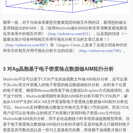
顺带一提，对于当前体系要想完整展现层间相互作用的话，最理想的做法
是用我提出的IGMH，见《使用Multiwfn做IGMH分析非常清晰直观地展现
化学体系中的相互作用》（
http://sobereva.com/621
），以及我的综述《一
篇最全面介绍各种弱相互作用可视化分析方法的文章已发表！》
（
http://sobereva.com/667
）和《Angew. Chem.上发表了全面介绍各种共价
和非共价相互作用可视化分析方法的综述》（
http://sobereva.com/746
）。
3 对Ag晶胞基于电子密度格点数据做AIM拓扑分析
Multiwfn不仅可以基于CP2K产生的波函数文件做AIM拓扑分析，还可以基
于从cube等文件里载入的电子密度的格点数据做拓扑分析，此时各个位置
的电子密度、梯度和Hessian矩阵基于格点数据以B-spline方式插值得到。由
于这个特性，Multiwfn做周期性体系的AIM拓扑分析不限于CP2K用户，诸
如从VASP产生的CHGCAR文件里读取电子密度格点数据做AIM拓扑分析也
可以。Multiwfn支持哪些格点数据文件格式见手册2.5节的说明。而且CP2K
用户还可以在考虑k点的情况下对原胞计算得到电子密度cube文件结合
Multiwfn做AIM拓扑分析，而不必在晶胞较小时非得弄成超胞模型再算。但
基于电子密度格点数据做AIM拓扑分析的关键不足是对临界点只能得到电子
密度及其导数信息以及一些与之直接相关的量，而依赖于波函数才能计算