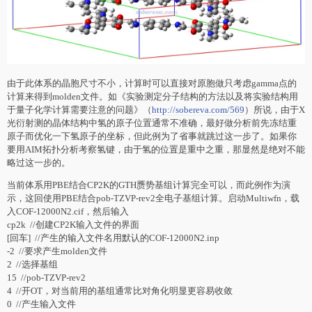
由于此体系的晶胞尺寸不小，计算时可以直接对原胞做只考虑gamma点的
计算来得到molden文件。如《实验测定分子结构的方法以及将实验结构用
于量子化学计算需要注意的问题》（
http://sobereva.com/569
）所说，由于X
光衍射测的晶体结构中氢的原子位置通常不准确，最好做分析前先冻结重
原子而优化一下氢原子的坐标，但此例为了省事就跳过这一步了。如果你
要用AIM拓扑分析考察氢键，由于氢的位置是重中之重，那显然是绝对不能
略过这一步的。
当前体系用PBE结合CP2K的GTH赝势基组计算完全可以，而此例作为演
示，这回使用PBE结合pob-TZVP-rev2全电子基组计算。启动Multiwfn，载
入COF-12000N2.cif，然后输入
cp2k //创建CP2K输入文件的界面
[回车] //产生的输入文件名用默认的COF-12000N2.inp
-2 //要求产生molden文件
2 //选择基组
15 //pob-TZVP-rev2
4 //开OT，对当前用的基组通常比对角化明显更容易收敛
0 //产生输入文件