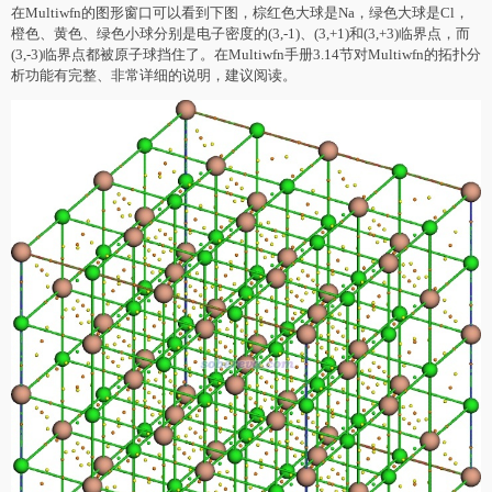
在Multiwfn的图形窗口可以看到下图，棕红色大球是Na，绿色大球是Cl，
橙色、黄色、绿色小球分别是电子密度的(3,-1)、(3,+1)和(3,+3)临界点，而
(3,-3)临界点都被原子球挡住了。在Multiwfn手册3.14节对Multiwfn的拓扑分
析功能有完整、非常详细的说明，建议阅读。