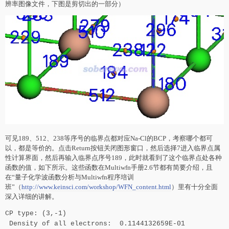
辨率图像文件，下图是剪切出的一部分）
可见189、512、238等序号的临界点都对应Na-Cl的BCP，考察哪个都可
以，都是等价的。点击Return按钮关闭图形窗口，然后选择7进入临界点属
性计算界面，然后再输入临界点序号189，此时就看到了这个临界点处各种
函数的值，如下所示。这些函数在Multiwfn手册2.6节都有简要介绍，且
在“量子化学波函数分析与Multiwfn程序培训
班”（
http://www.keinsci.com/workshop/WFN_content.html
）里有十分全面
深入详细的讲解。
CP type: (3,-1)
Density of all electrons: 0.1144132659E-01