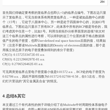
首先我们得确定要考察的笼临界点也即(3,+3)的临界点编号。下图左边只显
示了笼临界点，可见当前体系有两类笼临界点，一种是诸如晶胞中心的那
个（15号），它处于八面体中心。另一种是处于四面体中心的，比如63号
临界点。下图右边只显示了所有BCP，此体系中所有的BCP都是等价的，我
们考虑其中任意一个，比如1号。利用当前拓扑分析界面里的选项7依次对
这三个临界点的属性进行考察，可以得到的这三个位置的基于格点数据插
值产生的电子密度，也即User-defined real space function后面的值，结果如
下（注意不要读Multiwfn直接输出的Density of electrons后面的值，那个是
用孤立状态原子的电子密度叠加得到的准分子密度）
CP(15): 0.1572533472E-01 a.u.
CP(63): 0.2212960297E-01 a.u.
CP(1): 0.2706526462E-01 a.u.
可见两类笼临界点里电子密度最小值是0.01572 a.u.，BCP处的电子密度为
0.02706 a.u.，因此平面性指数为0.01572/0.02706=0.58，在0.5左右，符合
幻灯片里说的“其它金属及合金”的情况。
4 总结&其它
本文通过三个有代表性的例子详细介绍了在Multiwfn中对周期性体系做电子
密度的拓扑分析，也即一般说的AIM拓扑分析的完整过程，所有要注意的细