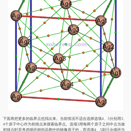
下面再把更多的临界点也找出来。当前情况不适合选择选项4、5分别用3、
4个原子中心作为初猜点来搜索临界点。选项3用每两个原子之间中点当做
初猜点时是考虑循环相邻晶胞中的镜像原子的，而选项4、5则只会循环当