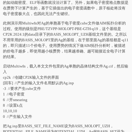
的如动能密度、ELF等函数就没法计算了。另外，如果电子密度格点数据是
在赝势下计算产生的，基于它插值出的电子密度函数中，原子核处将没有
电子密度极大点，也因此无法产生键径。
此例演示用Multiwfn对Ag的单胞基于电子密度cube文件做AIM拓扑分析的
过程。使用的级别是PBE/TZVPP-MOLOPT-PBE-GTH-q19，这个基组是
CP2K 2024.1的data目录下的BASIS_MOLOPT_UZH基组文件里的。之所以
不用常用的BASIS_MOLOPT里的Ag的基组，在于那里面Ag的基组都是-q11
的，即只描述11个价电子。使用赝势的情况下做AIM拓扑分析时，被描述
的价电子越多，即使用越小核赝势，结果越准确、越可能接近全电子计算
的结果。
启动Multiwfn，载入本文文件包里的Ag单胞的晶体结构文件Ag.cif，然后输
入
cp2k //创建CP2K输入文件的界面
[回车] //产生的输入文件名用默认的Ag.inp
-3 //要求产生cube文件
1 //电子密度
6 //开smearing
8 //设置k点
10,10,10
0 //产生输入文件
把Ag.inp里BASIS_SET_FILE_NAME设为BASIS_MOLOPT_UZH，
POTENTIAL_FILE_NAME设为POTENTIAL_UZH。Ag的BASIS_SET设为