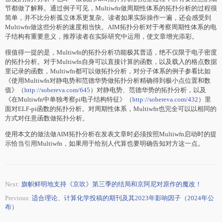
节都做了解释。通过例子可见，Multiwfn做周期性体系的拓扑分析的过程很
简单，并不比分析孤立体系更复杂。读者如果实际操作一遍，还会感受到
Multiwfn做这些分析的速度相当快。AIM拓扑分析对于考察周期性体系的电
子结构有重要意义，推荐读者在实际研究中运用，使文章增光添彩。
很值得一提的是，Multiwfn的拓扑分析功能极其普适，绝不仅限于电子密度
的拓扑分析。对于Multiwfn自身可以直接计算的函数，以及载入的格点数据
里记录的函数，Multiwfn都可以做拓扑分析，对分子体系的例子参看比如
《使用Multiwfn对静电势和范德华势做拓扑分析精确得到极小点位置和数
值》（
http://sobereva.com/645
）对静电势、范德华势的拓扑分析，以及
《在Multiwfn中单独考察pi电子结构特征》（
http://sobereva.com/432
）里
面对ELF-pi函数的拓扑分析。对周期性体系，Multiwfn也完全可以以相同的
方式对任意函数做拓扑分析。
使用本文的做法做AIM拓扑分析在发表文章时必须按照Multiwfn启动时的提
示恰当引用Multiwfn，如果用于给别人代算也要明确告知对方这一点。
Next:
旗帜鲜明地支持《京吹》第三季的结局和京阿尼对原作的魔改！
Previous:
适合理论、计算化学投稿的期刊及其2023年影响因子（2024年公
布）