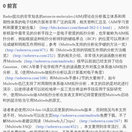
0 前言
Bader提出的非常知名的atom-in-molecules (AIM)理论在分析孤立体系和周
期性体系的电子结构方面有非常广泛的应用，相关资料汇总见《AIM学习资
料和重要文献合集》（
http://bbs.keinsci.com/thread-362-1-1.html
）。AIM分
析框架中最常见的分析手段之一是电子密度的拓扑分析，也常被称为AIM拓
扑分析，例如根据这种拓扑分析得到的键临界点（BCP）的位置可以用来讨
论成键和弱相互作用特征，参考《Multiwfn支持的分析化学键的方法一览》
（
http://sobereva.com/471
）和《Multiwfn支持的弱相互作用的分析方法概
览》（
http://sobereva.com/252
）里的相关介绍。非常强大的波函数分析程
序Multiwfn（
http://sobereva.com/multiwfn
）很早以前就已经支持了结合
Gaussian、ORCA等量子化学程序产生的波函数文件对孤立体系做AIM拓扑
分析，见《使用Multiwfn做拓扑分析以及计算孤对电子角度》
（
http://sobereva.com/108
）和Multiwfn手册4.2节的大量例子。如今
Multiwfn也已支持了对周期性体系做AIM拓扑分析，本文的目的是对此进行
演示，以使得读者可以轻松地举一反三充分将这种手段应用于实际研究
中。使用Multiwfn做AIM拓扑分析在发表文章时记得需要按照Multiwfn启动
时的提示恰当引用Multiwfn的原文。
读者务必使用2024-Jun-16及以后更新的Multiwfn版本，否则情况与本文所
述不符。Multiwfn可以在主页
http://sobereva.com/multiwfn
免费下载。不了
解Multiwfn者建议阅读《Multiwfn入门tips》（
http://sobereva.com/167
）和
《Multiwfn FAQ》（
http://sobereva.com/452
）。本文要用到非常流行、高