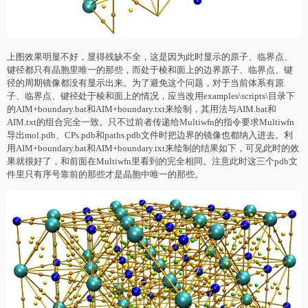
上图效果明显不好，显得残缺不全，这是因为此时显示的原子、临界点、
键径都只有晶胞里唯一的那些，而处于棱和面上的边界原子、临界点、键
径的周期镜像都没有显示出来。为了避免这个问题，对于当前体系有原
子、临界点、键径处于棱和面上的情况，应当改用examples\scripts\目录下
的AIM+boundary.bat和AIM+boundary.txt来绘制，其用法与AIM.bat和
AIM.txt的组合完全一致。只不过前者传递给Multiwfn的指令要求Multiwfn
导出mol.pdb、CPs.pdb和paths.pdb文件时把边界的镜像也都纳入进去。利
用AIM+boundary.bat和AIM+boundary.txt来绘制的结果如下，可见此时的效
果就很好了，和前面在Multiwfn里看到的完全相同。注意此时这三个pdb文
件里只有序号靠前的那些才是晶胞中唯一的那些。