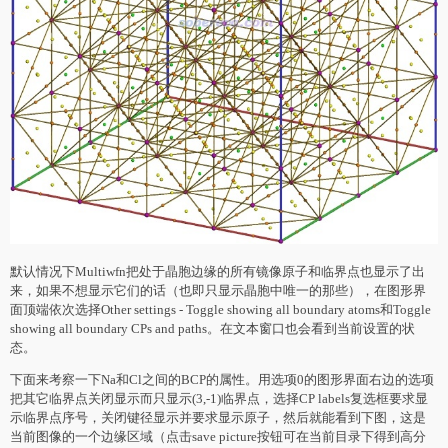
默认情况下Multiwfn把处于晶胞边缘的所有镜像原子和临界点也显示了出
来，如果不想显示它们的话（也即只显示晶胞中唯一的那些），在图形界
面顶端依次选择Other settings - Toggle showing all boundary atoms和Toggle
showing all boundary CPs and paths。在文本窗口也会看到当前设置的状
态。
下面来考察一下Na和Cl之间的BCP的属性。用选项0的图形界面右边的选项
把其它临界点关闭显示而只显示(3,-1)临界点，选择CP labels复选框要求显
示临界点序号，关闭键径显示并要求显示原子，然后就能看到下图，这是
当前图像的一个边缘区域（点击save picture按钮可在当前目录下得到高分