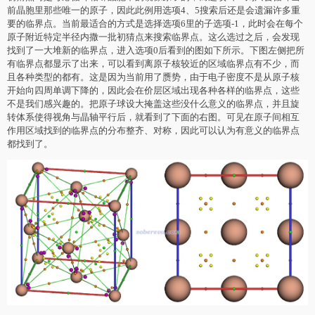
前晶胞里那些唯一的原子，因此此例用选项4、5搜索后还是会遗漏许多重
要的临界点。当前最适合的方式是选择选项6里的子选项-1，此时会在每个
原子附近特定半径内撒一批初猜点来搜索临界点。这么选过之后，会发现
找到了一大堆新的临界点，进入选项0后看到的图如下所示。下图左侧把所
有临界点都显示了出来，可以看到离原子核较近的区域临界点有不少，而
且各种类型的都有。这是因为当前用了赝势，由于电子密度不是从原子核
开始向四周单调下降的，因此会在价层区域出现各种各样的临界点，这些
不是我们感兴趣的。把原子球设大掩盖这些没什么意义的临界点，并且旋
转体系使得视角与晶轴平行后，就看到了下面的右图。可见在原子间相互
作用区域找到的临界点的分布整齐、对称，因此可以认为有意义的临界点
都找到了。