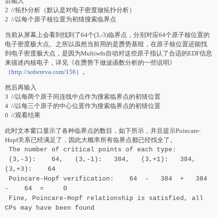
后输入
2 //拓扑分析（默认是对电子密度做拓扑分析）
2 //以每个原子核位置为初猜搜索临界点
当前从屏幕上会看到找到了64个(3,-3)临界点，分别对应64个原子核位置的
电子密度极大点。之所以虽然当前用的是赝势基组，在原子核位置还能找
到电子密度极大点，是因为Multiwfn自动对这些原子指认了合适的EDF信息
来描述内核电子，详见《在赝势下做波函数分析的一些说明》
（
http://sobereva.com/156
）。
然后再输入
3 //以每两个原子间连线中点作为搜索临界点的初猜位置
4 //以每三个原子的中心位置作为搜索临界点的初猜位置
0 //观看结果
此时文本窗口显示了各种临界点的数目，如下所示，并且提示Poincare-
Hopf关系已经满足了，因此大概率所有临界点都已经找全了。
The number of critical points of each type:
(3,-3): 64, (3,-1): 384, (3,+1): 384,
(3,+3): 64
Poincare-Hopf verification: 64 - 384 + 384
- 64 = 0
Fine, Poincare-Hopf relationship is satisfied, all
CPs may have been found