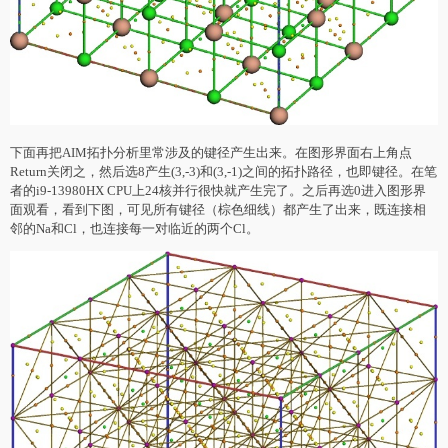
下面再把AIM拓扑分析里常涉及的键径产生出来。在图形界面右上角点
Return关闭之，然后选8产生(3,-3)和(3,-1)之间的拓扑路径，也即键径。在笔
者的i9-13980HX CPU上24核并行很快就产生完了。之后再选0进入图形界
面观看，看到下图，可见所有键径（棕色细线）都产生了出来，既连接相
邻的Na和Cl，也连接每一对临近的两个Cl。