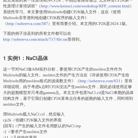
效且免费的第一性原理程序CP2K，不熟悉者推荐通过“北京科音CP2K第一
性原理计算培训班”（
http://www.keinsci.com/workshop/KFP_content.html
）
系统性学习。本文要使用Multiwfn创建CP2K输入文件，这在《使用
Multiwfn非常便利地创建CP2K程序的输入文件》
（
http://sobereva.com/587
）里有简要介绍。本文用的CP2K是2024.1版。
下面的例子涉及到的所有文件都可以在
http://sobereva.com/attach/717/file.rar
里得到。
1 实例1：NaCl晶体
这一节对NaCl做AIM拓扑分析，要使用CP2K产生的molden文件作为
Multiwfn的输入文件。molden文件的产生方法在《详谈使用CP2K产生给
Multiwfn用的molden格式的波函数文件》（
http://sobereva.com/651
）里有
详细说明。由于考虑k点时CP2K没法产生molden文件，因此必须使用足够
大的超胞模型并只考虑gamma点。本文文件包里NaCl.cif是NaCl单胞的晶体
结构文件，基于它我们创建CP2K算单点任务的超胞的输入文件，同时得到
molden文件。
用Multiwfn载入NaCl.cif，然后输入
cp2k //创建CP2K输入文件的界面
[回车] //产生的输入文件名用默认的NaCl.inp
-2 //要求产生molden文件
-11 //几何操作界面