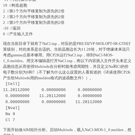
19 //构造超胞
2 //第1个方向平移复制为原先的2倍
2 //第2个方向平移复制为原先的2倍
2 //第3个方向平移复制为原先的2倍
-10 //返回
0 //产生输入文件
现在当前目录下就有了NaCl.inp，对应的是PBE/DZVP-MOLOPT-SR-GTH计
算级别，对此体系是合适的。当前晶胞边长为11.28埃，对于绝缘体来说只
考虑gamma点基本够用。用CP2K运行NaCl.inp，得到NaCl-MOS-
1_0.molden。用文本编辑器打开NaCl.inp，将以下内容插入文件开头来定义
晶胞信息从而使得Multiwfn在分析时能考虑周期性，并且定义Na和Cl的价
电子数分别为9和7（不了解为什么这么设置的人看前述的《详谈使用CP2K
产生给Multiwfn用的molden格式的波函数文件》）。
[Cell]
11.28112000 0.00000000 0.00000000
0.00000000 11.28112000 0.00000000
0.00000000 0.00000000 11.28112000
[Nval]
Na 9
Cl 7
下面开始做AIM拓扑分析。启动Multiwfn，载入NaCl-MOS-1_0.molden，然