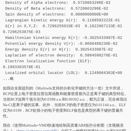
Density of Alpha electrons: 0.5720663296E-02
Density of Beta electrons: 0.5720663296E-02
Spin density of electrons: 0.0000000000E+00
Lagrangian kinetic energy G(r): 0.1168592222E-01
G(r) in X,Y,Z: 0.7296255010E-03 0.1022667133E-01
0.7296253875E-03
Hamiltonian kinetic energy K(r): -0.3025433987E-02
Potential energy density V(r): -0.8660488230E-02
Energy density E(r) or H(r): 0.3025433987E-02
Laplacian of electron density: 0.5884598270E-01
Electron localization function (ELF):
0.1993303578E-01
Localized orbital locator (LOL): 0.1249064363E+00
...略
如我在全面提到的《Multiwfn支持的分析化学键的方法一览》文中所述，
BCP位置上电子密度拉普拉斯函数和能量密度都为正是离子键的典型特征。
当前BCP这两个值分别为0.0588 a.u.和0.00302 a.u.，都为正值，完全体现出
Na-Cl是离子键的实事。此外，当前BCP的电子密度仅为0.01144 a.u.、ELF
仅为0.0199，BCP处很小的电子密度和ELF值也是典型的离子键的普遍共
性。
我在《使用Multiwfn+VMD快速地绘制高质量AIM拓扑分析图（含视频演
示）》（
http://sobereva.com/445
）介绍了一种极好的将Multiwfn和VMD联