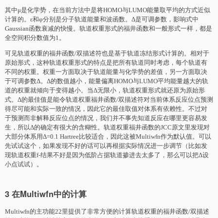
其中μ是化学势，在当前方法中是将HOMO与LUMO能量取平均的方式近似
计算的。ε和φ分别是分子轨道能量和波函数。Δ是可调参数，影响式中
Gaussian函数衰减的快慢。轨道权重形式的福井函数和一般形式一样，都是
全空间积分数值为1。
可见轨道权重的福井函数/双描述符也是基于轨道冻结形式计算的。相对于
原始形式，这种轨道权重形式的特点是把所有轨道同时考虑，每个轨道有
不同的权重。权重一方面取决于轨道能量与化学势的差值，另一方面取决
于可调参数Δ。Δ的数值越小，能量偏离HOMO与LUMO平均能量越大的轨
道的权重就倾向于变得越小。当Δ无限小，轨道权重形式就还原为原始形
式。Δ的最佳值是能令轨道权重福井函数/双描述符对当前体系反应位点预测
得尽可能和实际一致的情况，因此它的最佳取值对体系有依赖性。不过对
于预测而非解释反应位点的情况，我们并不事先知道反应在哪里更容易发
生，所以Δ的确定有很大的含糊性。轨道权重福井函数的JCC原文里发现对
大部分体系用Δ=0.1 Hartree比较适合，因此这被Multiwfn作为默认值。可以
先试试这个，如果发现不好的话可以再根据实际情况进一步调节（比如发
现轨道权重f-结果不好是因为低阶占据轨道掺进去太多了，那么可以把Δ设
小点试试）。
3 在Multiwfn中的计算
Multiwfn的
主功能
22里提供了非常方便的计算轨道权重的福井函数/双描述