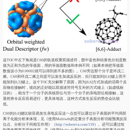
这TOC中左下角就是C60的轨道权重双描述符，图中蓝色和桔黄色分别是数
值为正和为负的等值面，用的等值面数值和本例不同（如果本例把等值面
数值设小为0.00002就可以得到差不多的图）。C60旁边那个分子是
环戊二
烯
。C60和
环戊二烯
之间是可以发生加成反应的，但只能加到[6,6]键上而不
能加到[6,5]键上。这个TOC充分解释了原因，因为[6,6]方式加成的话两个反
应物在接触时，彼此的正好能以双描述符符号互补的方式碰上（如虚线标
注的），相当于一个分子的亲核部位与另一个分子的亲电部位相接触，这
显然将令反应容易进行，更具体地说，这种方式发生反应的势垒会比较
低。
C60的[6,6]键比较容易发生亲电反应这一点也可以通过分子表面的平均局部
离子化能分析来体现，见《使用Multiwfn的定量分子表面分析功能预测反应
位点、分析分子间相互作用》（
http://sobereva.com/159
）。还可以通过绘
制着色图更直观地体现，见《使用Multiwfn和VMD绘制平均局部离子化能