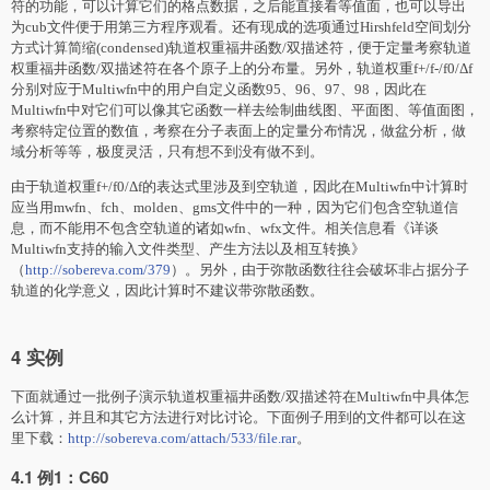
符的功能，可以计算它们的格点数据，之后能直接看等值面，也可以导出
为cub文件便于用第三方程序观看。还有现成的选项通过Hirshfeld空间划分
方式计算简缩(condensed)轨道权重福井函数/双描述符，便于定量考察轨道
权重福井函数/双描述符在各个原子上的分布量。另外，轨道权重f+/f-/f0/Δf
分别对应于Multiwfn中的用户自定义函数95、96、97、98，因此在
Multiwfn中对它们可以像其它函数一样去绘制曲线图、平面图、等值面图，
考察特定位置的数值，考察在分子表面上的定量分布情况，做盆分析，做
域分析等等，极度灵活，只有想不到没有做不到。
由于轨道权重f+/f0/Δf的表达式里涉及到空轨道，因此在Multiwfn中计算时
应当用mwfn、fch、molden、gms文件中的一种，因为它们包含空轨道信
息，而不能用不包含空轨道的诸如wfn、wfx文件。相关信息看《详谈
Multiwfn支持的输入文件类型、产生方法以及相互转换》
（
http://sobereva.com/379
）。另外，由于弥散函数往往会破坏非占据分子
轨道的化学意义，因此计算时不建议带弥散函数。
4 实例
下面就通过一批例子演示轨道权重福井函数/双描述符在Multiwfn中具体怎
么计算，并且和其它方法进行对比讨论。下面例子用到的文件都可以在这
里下载：
http://sobereva.com/attach/533/file.rar
。
4.1 例1：C60