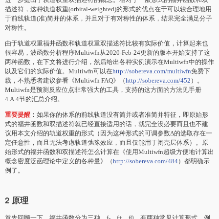
描述符，这种轨道权重(orbital-weighted)的形式的优点在于可以较合理地用
于前线轨道(准)简并的体系，并且对于有对称性的体系，结果完全满足分子
对称性。
由于轨道权重福井函数和轨道权重双描述符比较有实际价值，计算起来也
很容易，波函数分析程序Multiwfn从2020-Feb-24更新的版本开始支持了这
两种函数，在下文将进行介绍，然后给出各种实例演示在Multiwfn中的操作
以及它们的实际价值。Multiwfn可以在
http://sobereva.com/multiwfn
免费下
载，不熟悉者建议参看《Multiwfn FAQ》（
http://sobereva.com/452
）。
Multiwfn是预测反应位点非常强大的工具，支持的这方面的方法见手册
4.A.4节的汇总介绍。
重要提醒
：
如果你的体系的前线轨道没有简并或者准简并特征，即原始形
式的福井函数和双描述符就已经直接适用的话，就完全没必要而且也不建
议用本文介绍的轨道权重的形式（因为这种形式的可调参数Δ的选取存在一
定任意性，而且无法考虑轨道弛豫效应，而且仅能用于闭壳层体系）。原
始形式的福井函数和双描述符怎么计算在《使用Multiwfn超级方便地计算出
概念密度泛函理论中定义的各种量》（
http://sobereva.com/484
）都明确示
例了。
2 原理
首先回顾一下，福井函数分为三种，f-、f+、f0。有两种常见计算形式，例