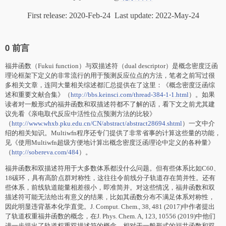
First release: 2020-Feb-24 Last update: 2022-May-24
0 前言
福井函数（Fukui function）与双描述符（dual descriptor）是概念密度泛函
理论框架下定义的非常流行的用于预测反应位点的方法，笔者之前写过很
多相关文章，连同大量相关综述都汇总提供在了这里：《概念密度泛函综
述和重要文献合集》（
http://bbs.keinsci.com/thread-384-1-1.html
）。如果
读者对一般形式的福井函数和双描述符都不了解的话，看下文之前尤其建
议先看《亲电取代反应中活性位点预测方法的比较》
（
http://www.whxb.pku.edu.cn/CN/abstract/abstract28694.shtml
）一文中介
绍的相关知识。Multiwfn程序还专门提供了非常省事的计算这些量的功能，
见《使用Multiwfn超级方便地计算出概念密度泛函理论中定义的各种量》
（
http://sobereva.com/484
）。
福井函数和双描述符用于大多数体系都没什么问题。但有些体系比如C60、
18碳环，具有高阶点群对称性，这往往令前线分子轨道存在简并性。还有
些体系，前线轨道能量相差很小，即准简并。对这些情况，福井函数和双
描述符可能无法给出有意义的结果，比如其函数分布不满足体系对称性，
因此明显违背基本化学直觉。J. Comput. Chem., 38, 481 (2017)中作者提出
了轨道权重福井函数的概念，在J. Phys. Chem. A, 123, 10556 (2019)中他们
进一步提出了轨道权重双描述符的概念。相对于一般形式的福井函数和双