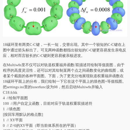
18碳环里有两类C-C键，一长一短，交替出现。其中一个较短的C-C键在上
图中通过箭头标出了。可见两种函数都指出较短的C-C键更容易发生亲电反
应，相对而言较长的C-C键则更容易被亲核进攻。
在Multiwfn里不仅可以对轨道权重福井函数/双描述符绘制等值面图，由于
程序的高度灵活性，还可以对其绘制某两个点之间函数变化的曲线图，或
者某个截面的各种平面图。下面，为了更充分地展现轨道权重福井函数在
18碳环平面上的分布，我们绘制一下它在这个平面上的填色图+等值线图。
把settings.ini里的iuserfunc设为98，然后启动Multiwfn并输入
C18.fchk
4 //绘制平面图
100 //用户自定义函数，目前对应于轨道权重双描述符
1 //填色图
[按回车用默认的格点数]
1 // XY平面
0 // Z=0的XY平面（即当前体系所在的平面）