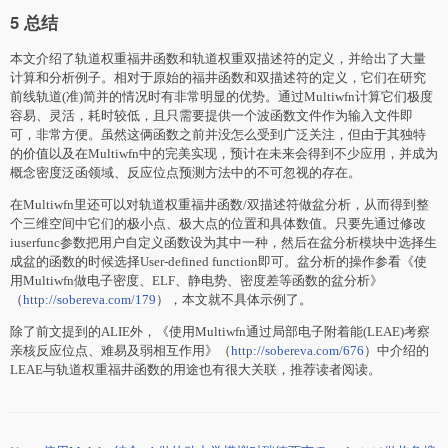
5 总结
本文介绍了轨道权重福井函数和轨道权重双描述符的定义，并给出了大量
计算和分析例子。相对于原始的福井函数和双描述符的定义，它们在研究
前线轨道(准)简并的情况时有非常明显的优势。通过Multiwfn计算它们极度
容易、灵活，耗时较低，且只需要提供一个波函数文件作为输入文件即
可，非常方便。虽然这俩函数之前并没怎么受到广泛关注，但由于其独特
的价值以及在Multiwfn中的完美实现，预计在未来会得到不少应用，并成为
概念密度泛函领域、反应位点预测方法中的不可忽视的存在。
在Multiwfn里还可以对轨道权重福井函数/双描述符做盆分析，从而得到整
个三维空间中它们的极小点、极大点的位置和具体数值。只要先通过修改
iuserfunc参数把用户自定义函数设为其中一种，然后在盆分析模块中选择生
成盆的函数的时候选择User-defined function即可。盆分析的操作参看《使
用Multiwfn做电子密度、ELF、静电势、密度差等函数的盆分析》
（
http://sobereva.com/179
），本文就不具体示例了。
除了前文提到的ALIE外，《使用Multiwfn通过局部电子附着能(LEAE)考察
亲核反应位点、难易及弱相互作用》（
http://sobereva.com/676
）中介绍的
LEAE与轨道权重福井函数的用途也有很大关联，推荐读者阅读。