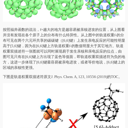
按照福井函数的说法，f+越大的地方是越容易被亲核进攻的位置，从上图看
并没有发现在各个原子上的分布有什么特异性。从上图中的轨道权重f-的分
布可见在两个六元环共享的碳碳键（[6,6]键）上发生亲电反应的可能性明显
高于[5,6]键，因为在[6,6]键上方轨道权重f-的数值明显大于其它地方。轨道
权重双描述符一张图就可以同时展现易于发生亲核和亲电反应的位点，由
图可见只有在[6,6]键上方出现了蓝色等值面，即轨道权重双描述符为负的地
方，这进一步体现了[6,6]键最容易被亲电进攻，或者等价地说，[6,6]键上的
区域的亲核性更强。
下图是轨道权重双描述符原文J. Phys. Chem. A, 123, 10556 (2019)的TOC。