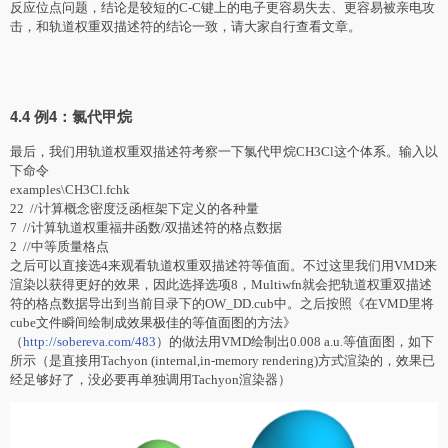
反应位点问题，结论是较短的C-C键上的电子更容易失去、更容易被亲电攻
击，和轨道权重双描述符的结论一致，请大家自行查看文章。
4.4 例4：氯代甲烷
最后，我们用轨道权重双描述符考察一下氯代甲烷CH3Cl这个体系。输入以
下命令
examples\CH3Cl.fchk
22 //计算概念密度泛函框架下定义的各种量
7 //计算轨道权重福井函数/双描述符的格点数据
2 //中等质量格点
之后可以直接选4来观看轨道权重双描述符等值面。不过这里我们用VMD来
渲染以获得更好的效果，因此选择选项8，Multiwfn就会把轨道权重双描述
符的格点数据导出到当前目录下的OW_DD.cub中。之后按照《在VMD里将
cube文件瞬间绘制成效果极佳的等值面图的方法》
（
http://sobereva.com/483
）的做法用VMD绘制出0.008 a.u.等值面图，如下
所示（是直接用Tachyon (internal,in-memory rendering)方式渲染的，效果已
经足够好了，没必要再单独调用Tachyon渲染器）