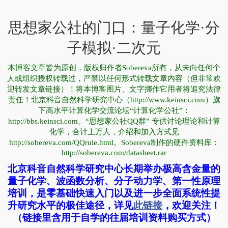
思想家公社的门口：量子化学·分
子模拟·二次元
本博客文章皆为原创，版权归作者Sobereva所有，从未向任何个
人或组织授权转载过，严禁以任何形式转载文章内容（但非常欢
迎转发文章链接）！将本博客图片、文字挪作它用者将追究法律
责任！北京科音自然科学研究中心（http://www.keinsci.com）旗
下高水平计算化学交流论坛“计算化学公社”：
http://bbs.keinsci.com。“思想家公社QQ群” 专供讨论理论和计算
化学，合计上万人，介绍和加入方式见
http://sobereva.com/QQrule.html。Sobereva制作的硬件资料库：
http://sobereva.com/datasheet.rar
北京科音自然科学研究中心长期举办极高含金量的
量子化学、波函数分析、分子动力学、第一性原理
培训，是零基础快速入门以及进一步全面系统性提
升研究水平的极佳途径，详见
此链接
，欢迎关注！
（链接里含用于自学的往届培训资料购买方式）