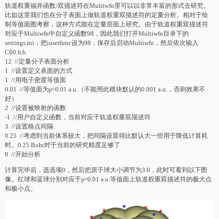
轨道权重福井函数/双描述符在Multiwfn里可以以非常丰富的形式去研究。
比如这里我们也在分子表面上做轨道权重双描述符的定量分析。相对于绘
制等值面图考察，这种方式能在定量层面上研究。由于轨道权重双描述符
对应于Multiwfn中自定义函数98，因此我们打开Multiwfn目录下的
settings.ini，把iuserfunc设为98，保存后启动Multiwfn，然后依次输入
C60.fch
12 //定量分子表面分析
1 //设置定义表面的方式
1 //用电子密度等值面
0.01 //等值面为ρ=0.01 a.u.（不能用此模块默认的0.001 a.u.，否则效果不
好）
2 //设置被映射的函数
-1 //用户自定义函数，当前对应于轨道权重双描述符
3 //设置格点间隔
0.25 //考虑到当前体系较大，把间隔设置得比默认大一些用于降低计算耗
时。0.25 Bohr对于当前的研究精度足够了
0 //开始分析
计算完毕后，选选项0，然后把原子球大小调节为3.0，此时可看到以下图
像。红球和蓝球分别对应于ρ=0.01 a.u.等值面上轨道权重双描述符的极大点
和极小点。