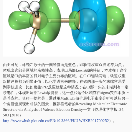
由图可见，环绕Cl原子的一圈等值面是蓝色，即轨道权重双描述符为负，
体现出这部分区域的亲核性高，表现出局部Lewis碱的特征，本质在于这个
区域是Cl的丰富的孤对电子
主
要分布的区域。在C-Cl键轴两端，轨道权重
双描述符都为明显正值，以化学语言来解释，在碳的那一头的末端容易受
到亲核进攻，比如发生SN2反应就是这种情况；在Cl那一头的末端则有一定
亲电性，体现出局部Lewis酸特征，这一点和这个区域存在sigma穴在本质上
是呼应的。值得一提的是，通过用Multiwfn做价层电子密度分析可以从另一
个角度也展现出相似的图景，推荐看笔者的Revealing Molecular Electronic
Structure via Analysis of Valence Electron Density一文（物理化学学报, 34,
503 (2018)
http://www.whxb.pku.edu.cn/EN/10.3866/PKU.WHXB201709252
）。