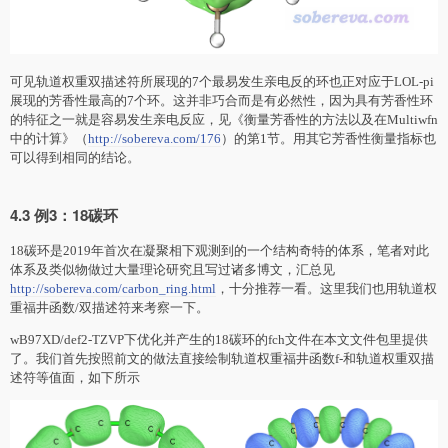
可见轨道权重双描述符所展现的7个最易发生亲电反的环也正对应于LOL-pi
展现的芳香性最高的7个环。这并非巧合而是有必然性，因为具有芳香性环
的特征之一就是容易发生亲电反应，见《衡量芳香性的方法以及在Multiwfn
中的计算》（
http://sobereva.com/176
）的第1节。用其它芳香性衡量指标也
可以得到相同的结论。
4.3 例3：18碳环
18碳环是2019年首次在凝聚相下观测到的一个结构奇特的体系，笔者对此
体系及类似物做过大量理论研究且写过诸多博文，汇总见
http://sobereva.com/carbon_ring.html
，十分推荐一看。这里我们也用轨道权
重福井函数/双描述符来考察一下。
wB97XD/def2-TZVP下优化并产生的18碳环的fch文件在本文文件包里提供
了。我们首先按照前文的做法直接绘制轨道权重福井函数f-和轨道权重双描
述符等值面，如下所示