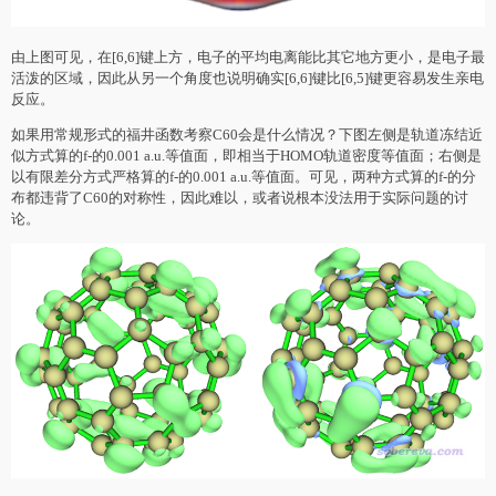
由上图可见，在[6,6]键上方，电子的平均电离能比其它地方更小，是电子最
活泼的区域，因此从另一个角度也说明确实[6,6]键比[6,5]键更容易发生亲电
反应。
如果用常规形式的福井函数考察C60会是什么情况？下图左侧是轨道冻结近
似方式算的f-的0.001 a.u.等值面，即相当于HOMO轨道密度等值面；右侧是
以有限差分方式严格算的f-的0.001 a.u.等值面。可见，两种方式算的f-的分
布都违背了C60的对称性，因此难以，或者说根本没法用于实际问题的讨
论。