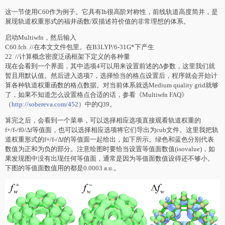
这一节使用C60作为例子。它具有Ih很高阶对称性，前线轨道高度简并，是
展现轨道权重形式的福井函数/双描述符价值的非常理想的体系。
启动Multiwfn，然后输入
C60.fch //在本文文件包里。在B3LYP/6-31G*下产生
22 //计算概念密度泛函框架下定义的各种量
现在会看到一个界面，其中选项4可以用来设置前述的Δ参数，这里我们就
暂且用默认值。然后进入选项7，选择恰当的格点设置后，程序就会开始计
算各种轨道权重函数的格点数据。对当前体系就选Medium quality grid就够
了，如果不知道怎么设置格点合适的话，参看《Multiwfn FAQ》
（
http://sobereva.com/452
）中的Q39。
算完之后，会看到一个菜单，可以选择相应选项直接观看轨道权重的
f+/f-/f0/Δf等值面，也可以选择相应选项将它们导出为cub文件。这里我把轨
道权重形式的f+/f-/Δf的等值面一起给出，如下所示。绿色和蓝色分别代表
数值为正和为负的部分。注意绘图时要恰当设置等值面数值(isovalue)，如
果发现图中没有出现任何等值面，通常是因为等值面数值设得还不够小。
下图的等值面数值用的都是0.0003 a.u.。