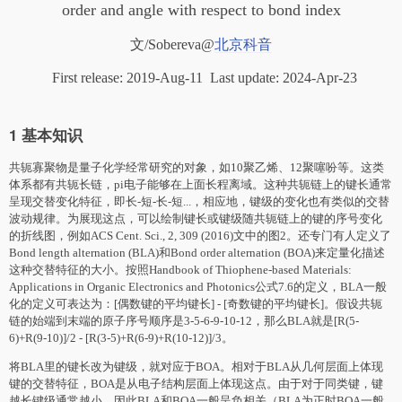
order and angle with respect to bond index
文/Sobereva@
北京科音
First release: 2019-Aug-11 Last update: 2024-Apr-23
1 基本知识
共轭寡聚物是量子化学经常研究的对象，如10聚乙烯、12聚噻吩等。这类
体系都有共轭长链，pi电子能够在上面长程离域。这种共轭链上的键长通常
呈现交替变化特征，即长-短-长-短...，相应地，键级的变化也有类似的交替
波动规律。为展现这点，可以绘制键长或键级随共轭链上的键的序号变化
的折线图，例如ACS Cent. Sci., 2, 309 (2016)文中的图2。还专门有人定义了
Bond length alternation (BLA)和Bond order alternation (BOA)来定量化描述
这种交替特征的大小。按照Handbook of Thiophene-based Materials:
Applications in Organic Electronics and Photonics公式7.6的定义，BLA一般
化的定义可表达为：[偶数键的平均键长] - [奇数键的平均键长]。假设共轭
链的始端到末端的原子序号顺序是3-5-6-9-10-12，那么BLA就是[R(5-
6)+R(9-10)]/2 - [R(3-5)+R(6-9)+R(10-12)]/3。
将BLA里的键长改为键级，就对应于BOA。相对于BLA从几何层面上体现
键的交替特征，BOA是从电子结构层面上体现这点。由于对于同类键，键
越长键级通常越小，因此BLA和BOA一般呈负相关（BLA为正时BOA一般