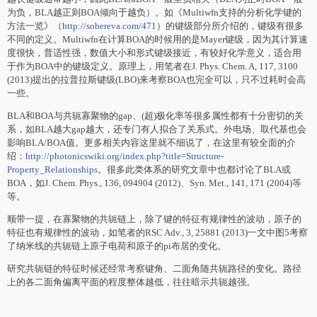
为负，BLA越正则BOA倾向于越负）。如《Multiwfn支持的分析化学键的
方法一览》（
http://sobereva.com/471
）的键级部分所介绍的，键级有很多
不同的定义。Multiwfn在计算BOA的时候用的是Mayer键级，因为其计算速
度很快，普适性强，数值大小和形式键级接近，有较好化学意义，适合用
于作为BOA中的键级定义。原理上，用笔者在J. Phys. Chem. A, 117, 3100
(2013)提出的拉普拉斯键级(LBO)来考察BOA也完全可以，只不过耗时会高
一些。
BLA和BOA与共轭寡聚物的gap、(超)极化率等很多属性都有十分密切的关
系，如BLA越大gap越大，还专门有人拟合了关系式。外电场、取代基也会
影响BLA/BOA值。更多相关内容这里就不细说了，在这里有较全面的介
绍：
http://photonicswiki.org/index.php?title=Structure-
Property_Relationships
。很多此类体系的研究文章中也都讨论了BLA或
BOA，如J. Chem. Phys., 136, 094904 (2012)、Syn. Met., 141, 171 (2004)等
等。
顺带一提，在寡聚物的共轭链上，除了键的特征有规律性的波动，原子的
特征也有规律性的波动，如笔者的RSC Adv., 3, 25881 (2013)一文中图5考察
了纳米线的共轭链上原子电荷和原子的pi布居的变化。
研究共轭链的特征时候还经常考察键角、二面角随共轭路径的变化。路径
上的各二面角偏离平面的程度整体越低，往往暗示共轭越强。