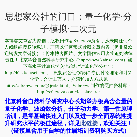
思想家公社的门口：量子化学·分
子模拟·二次元
本博客文章皆为原创，版权归作者Sobereva所有，从未向任何个
人或组织授权转载过，严禁以任何形式转载文章内容（但非常欢
迎转发文章链接）！将本博客图片、文字挪作它用者将追究法律
责任！北京科音自然科学研究中心（http://www.keinsci.com）旗
下高水平计算化学交流论坛“计算化学公社”：
http://bbs.keinsci.com。“思想家公社QQ群” 专供讨论理论和计算
化学，合计上万人，介绍和加入方式见
http://sobereva.com/QQrule.html。Sobereva制作的硬件资料库：
http://sobereva.com/datasheet.rar
北京科音自然科学研究中心长期举办极高含金量的
量子化学、波函数分析、分子动力学、第一性原理
培训，是零基础快速入门以及进一步全面系统性提
升研究水平的极佳途径，详见
此链接
，欢迎关注！
（链接里含用于自学的往届培训资料购买方式）