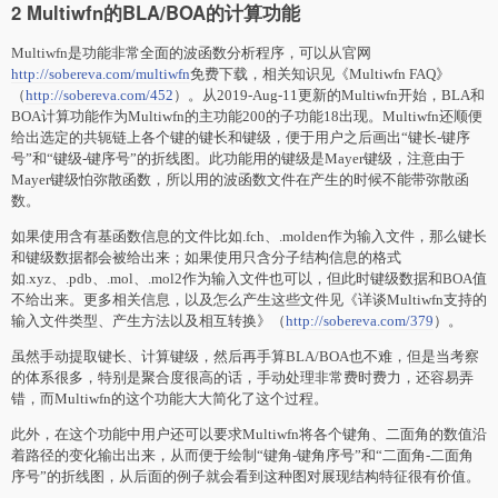
2 Multiwfn的BLA/BOA的计算功能
Multiwfn是功能非常全面的波函数分析程序，可以从官网
http://sobereva.com/multiwfn
免费下载，相关知识见《Multiwfn FAQ》
（
http://sobereva.com/452
）。从2019-Aug-11更新的Multiwfn开始，BLA和
BOA计算功能作为Multiwfn的主功能200的子功能18出现。Multiwfn还顺便
给出选定的共轭链上各个键的键长和键级，便于用户之后画出“键长-键序
号”和“键级-键序号”的折线图。此功能用的键级是Mayer键级，注意由于
Mayer键级怕弥散函数，所以用的波函数文件在产生的时候不能带弥散函
数。
如果使用含有基函数信息的文件比如.fch、.molden作为输入文件，那么键长
和键级数据都会被给出来；如果使用只含分子结构信息的格式
如.xyz、.pdb、.mol、.mol2作为输入文件也可以，但此时键级数据和BOA值
不给出来。更多相关信息，以及怎么产生这些文件见《详谈Multiwfn支持的
输入文件类型、产生方法以及相互转换》（
http://sobereva.com/379
）。
虽然手动提取键长、计算键级，然后
再手
算BLA/BOA也不难，但是当考察
的体系很多，特别是聚合度很高的话，手动处理非常费时费力，还容易弄
错，而Multiwfn的这个功能大大简化了这个过程。
此外，在这个功能中用户还可以要求Multiwfn将各个键角、二面角的数值沿
着路径的变化输出出来，从而便于绘制“键角-键角序号”和“二面角-二面角
序号”的折线图，从后面的例子就会看到这种图对展现结构特征很有价值。