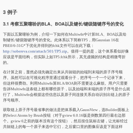
3 例子
3.1 考察五聚噻吩的BLA、BOA以及键长/键级随键序号的变化
下面以五聚噻吩为例，介绍一下如何在Multiwfn中计算BLA、BOA以及绘
制键长/键级随键序号的变化。此体系以下简称TP5，用Gaussian 16在
PBE0/6-31G*下优化并得到的fchk文件可以在此下载：
http://sobereva.com/attach/501/TP5.zip
。值得一提的是，这个体系看似好像
应该是平面结构，但实际上如TP5.fchk所示，其无虚频的结构是稍微弯折
的。
在计算之前，显然必须先确定出来从共轭链的始端到末端的原子序号顺
序。虽然可以在可视化程序里通过观看分子，把序号一个一个记录下来，
但这样很费劲。利用Multiwfn算BLA/BOA则不需要这么麻烦。用户只需要
告诉Multiwfn这条链上都有哪些原子，以及始端和末端的原子序号是什么就
行了，Multiwfn会根据这些信息以及原子间连接关系自动识别出链上的原子
序号顺序。
获取链上原子序号最省事的做法是把体系载入GaussView，选Builder面板上
的Select Atoms by Brush按钮（对于gview 6.0.16版是倒数第四行最右边那
个。gview 6之前的版本没有这个按钮），然后按住鼠标左键，让光标经过
共轭链上的每一个原子来选中它们，之后窗口里的图像应该是下面这样