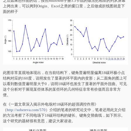
之后如果想作图的话，按照Multiwfn手册5.5节说的做法把相应的列从屏幕
上拷出来，可以拷到Origin、Excel之类的窗口里，之后做成折线图就是下
面的样子
此图非常直观地体现出，在当前结构下，键角普遍明显偏离18碳环极小点
结构对应的160度，说明发生了显著的环平面内的变形；从二面角的图上可
以看到数值普遍明显大于0，说明18碳环也发生了显著的平面外扭曲。可见
这个分析对于展现某些体系的某些环的几何特征非常有价值而且非常方
便。
在《一篇文章深入揭示外电场对18碳环的超强调控作用》
（
http://sobereva.com/570
）介绍的笔者的研究论文中，笔者还用此文介绍
的方法考察了不同电场下18碳环结构的键长、键角交替曲线，如下所示。
这个研究的题材很有意思，建议大家读读。