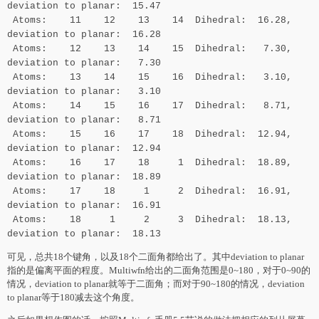
deviation to planar: 15.47
Atoms: 11 12 13 14 Dihedral: 16.28,
deviation to planar: 16.28
Atoms: 12 13 14 15 Dihedral: 7.30,
deviation to planar: 7.30
Atoms: 13 14 15 16 Dihedral: 3.10,
deviation to planar: 3.10
Atoms: 14 15 16 17 Dihedral: 8.71,
deviation to planar: 8.71
Atoms: 15 16 17 18 Dihedral: 12.94,
deviation to planar: 12.94
Atoms: 16 17 18 1 Dihedral: 18.89,
deviation to planar: 18.89
Atoms: 17 18 1 2 Dihedral: 16.91,
deviation to planar: 16.91
Atoms: 18 1 2 3 Dihedral: 18.13,
deviation to planar: 18.13
可见，总共18个键角，以及18个二面角都给出了。其中deviation to planar
指的是偏离平面的程度。Multiwfn给出的二面角范围是0~180，对于0~90的
情况，deviation to planar就等于二面角；而对于90~180的情况，deviation
to planar等于180减去这个角度。