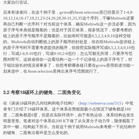
大家自行尝试。
后来有读者问，在这个例子里，gview的Atom selection里已经显示了1-4,9-
10,12,14,16-17,19,21,23-24,26,28,30-31,33,35这个序列，干嘛Multiwfn还要
再自己判断一次序列？对当前这个体系，确实Multiwfn这一步没必要，因为
原子序号本身就是顺着的；但是对于其它体系，很多情况下，你要考察的
链上的原子序号顺序不是顺着的，比如有时可能是6,5,2,3,4,9,10这样交错
的。Multiwfn自动判断链上的原子顺序的好处是，你在给Multiwfn提供链上
的原子序号时不需要考虑提供的顺序，你按照实际顺序写成6,5,2,3,4,9,10也
行，写成2-6,9-10也行，写成9-10,2-6也行，怎么写都无所谓，只要序号范
围对即可。这就省得你一边看结构一边一个个记录链上的原子序号了，对
于链比较长的情况省事多了，你想考察哪条链只要在gview里用前述功能一
划来选中，在Atom selection里拷出来序号范围就行了。
3.2 考察18碳环上的键角、二面角变化
在《谈谈18碳环的几何结构和电子结构》（
http://sobereva.com/515
）中笔
者专门介绍了18碳环体系。这个体系在势能面极小点情况下键角都是160
度，二面角都是0度，但是在实际环境中，由于有热运动，体系结构会发生
明显变形。笔者对这个体系在200 K下做了从头算分子动力学，随便截取了
其中一帧，结构如下所示。当前这个例子就用Multiwfn来考察一下此结构中
的键角、二面角沿着环是怎么变化的。