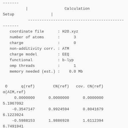
-------
| Calculation
Setup |
------------------------------------------
-------
coordinate file : H2O.xyz
number of atoms : 3
charge : 0
non-additivity corr. : ATM
charge model : EEQ
functional : b-lyp
omp threads : 1
memory needed (est.) : 0.0 Mb
O q(ref) CN(ref) cov. CN(ref)
α(AIM,ref)
0.0000000 0.0000000 0.0000000
5.1967092
-0.3547147 0.9924594 0.8041679
6.1223924
-0.5988153 1.9886928 1.6112394
6.7491941