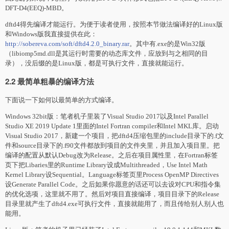
DFT-D4(EEQ)-MBD。
dftd4得先编译才能运行。为便于读者使用，按照本节做法编译好的Linux版
和Windows版我直接提供在此：
http://sobereva.com/soft/dftd4.2.0_binary.rar
。其中有.exe的是Win32版
（libiomp5md.dll是其运行时需要的动态库文件，应放到与之相同的目
录），没后缀的是Linux版，都是可执行文件，直接就能运行。
2.2 最简单粗暴的编译方法
下面说一下如何以最简单的方式编译。
Windows 32bit版：笔者机子里装了Visual Studio 2017以及Intel Parallel
Studio XE 2019 Update 1里面的Intel Fortran compiler和Intel MKL库。启动
Visual Studio 2017，新建一个项目，把dftd4压缩包里的include目录下的.f文
件和source目录下的.f90文件都放到项目的文件夹里，并且加入项目里。把
编译的配置从默认Debug改为Release。之后在项目属性里，在Fortran标签
页下把Libaries里的Runtime Library设成Multithreaded，Use Intel Math
Kernel Library设Sequential。Language标签页里Process OpenMP Directives
设Generate Parallel Code。之后如果你愿意的话还可以去设对CPU和指令集
的优化选项，这里就不用了。然后对项目直接编译，项目目录下的Release
目录里就产生了dftd4.exe可执行文件，直接就能用了，而且传给别人别人也
能用。