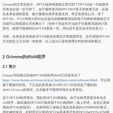
Grimme的文章也表示，DFT-D这种色散校正形式到了DFT-D4这一代就基本
没有油水进一步可榨了。由于最终形式的DFT-D4计算又快效果又好，应该
在未来会很快普及、被大量量化程序直接支持。而且笔者也认为，有了
DFT-D4，VV10等绝大部分以往提出的能够展现实际电子结构的色散校正方
法就可以彻底退出历史舞台了（但有个别这些方法由于仗着更高级的计算
形式，精度可能做到比DFT-D4更高一些，所以还不是完全没存在意义）。
当然，未来肯定有很多DFT-D4相关的测试文章接踵而至，也不排除DFT-D4
方法的定义又出现一些改变，以上说法只是笔者撰文时的情况和看法。
2 Grimme的dftd4程序
2.1 简介
Grimme写的独立的做DFT-D4的程序dftd4已经发布在了
https://www.chemie.uni-bonn.de/pctc/mulliken-center/software/dftd4
，可以直
接下载源代码包。下文说的是笔者2019年2月13日在此处下载到的
dftd4.2.0.tar.xz的情况，以后版本可能有些地方会有变动。
这个DFT-D4程序用法、用处和DFT-D3很相似。由于此程序里面没有包含
xtb程序，因此做的DFT-D4只能是基于EEQ电荷的（如上所述，这也正是标
准的DFT-D4的情况）。此程序的三体校正项支持前述的ATM和MBD形式，
因此确切来说，此程序可以算的DFT-D4具体形式包括DFT-D4(EEQ)-ATM和