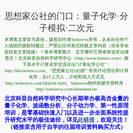
思想家公社的门口：量子化学·分
子模拟·二次元
本博客文章皆为原创，版权归作者Sobereva所有，从未向任何个
人或组织授权转载过，严禁以任何形式转载文章内容（但非常欢
迎转发文章链接）！将本博客图片、文字挪作它用者将追究法律
责任！北京科音自然科学研究中心（http://www.keinsci.com）旗
下高水平计算化学交流论坛“计算化学公社”：
http://bbs.keinsci.com。“思想家公社QQ群” 专供讨论理论和计算
化学，合计上万人，介绍和加入方式见
http://sobereva.com/QQrule.html。Sobereva制作的硬件资料库：
http://sobereva.com/datasheet.rar
北京科音自然科学研究中心长期举办极高含金量的
量子化学、波函数分析、分子动力学、第一性原理
培训，是零基础快速入门以及进一步全面系统性提
升研究水平的极佳途径，详见
此链接
，欢迎关注！
（链接里含用于自学的往届培训资料购买方式）