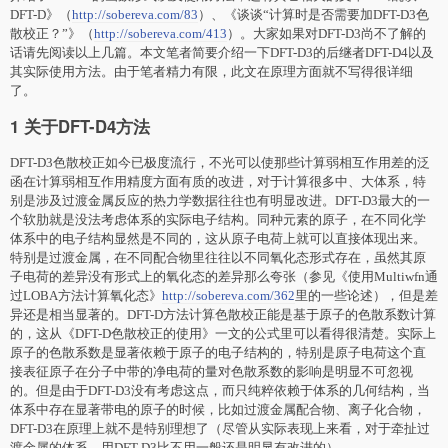
DFT-D》（
http://sobereva.com/83
）、《谈谈“计算时是否需要加DFT-D3色
散校正？”》（
http://sobereva.com/413
）。大家如果对DFT-D3尚不了解的
话请先阅读以上几篇。本文笔者简要介绍一下DFT-D3的后继者DFT-D4以及
其实际使用方法。由于笔者精力有限，此文在原理方面就不写得很详细
了。
1 关于DFT-D4方法
DFT-D3色散校正如今已极度流行，不光可以使那些计算弱相互作用差的泛
函在计算弱相互作用精度方面有质的改进，对于计算很多中、大体系，特
别是涉及过渡金属反应的热力学数据往往也有明显改进。DFT-D3最大的一
个软肋就是没法考虑体系的实际电子结构。同种元素的原子，在不同化学
体系中的电子结构显然是不同的，这从原子电荷上就可以直接体现出来。
特别是过渡金属，在不同配合物里往往以不同氧化态形式存在，虽然其原
子电荷的差异没有形式上的氧化态的差异那么夸张（参见《使用Multiwfn通
过LOBA方法计算氧化态》
http://sobereva.com/362
里的一些论述），但是差
异还是相当显著的。DFT-D方法计算色散校正能是基于原子的色散系数计算
的，这从《DFT-D色散校正的使用》一文的公式里可以看得很清楚。实际上
原子的色散系数是显著依赖于原子的电子结构的，特别是原子电荷这个直
接表征原子在分子中带的净电荷的量对色散系数的影响是明显不可忽视
的。但是由于DFT-D3没有考虑这点，而只纯粹依赖于体系的几何结构，当
体系中存在显著带电的原子的时候，比如过渡金属配合物、离子化合物，
DFT-D3在原理上就不是特别理想了（尽管从实际表现上来看，对于牵扯过
渡金属的体系，用DFT-D3比不用一般还是明显有改进的）。