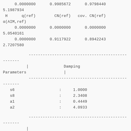
0.0000000 0.9985672 0.9798440
5.1987934
H q(ref) CN(ref) cov. CN(ref)
α(AIM,ref)
0.0000000 0.0000000 0.0000000
5.0540161
0.0000000 0.9117922 0.8942243
2.7207580
------------------------------------------
-------
| Damping
Parameters |
------------------------------------------
-------
s6 : 1.0000
s8 : 2.3408
a1 : 0.4449
a2 : 4.0933
------------------------------------------
-------
|