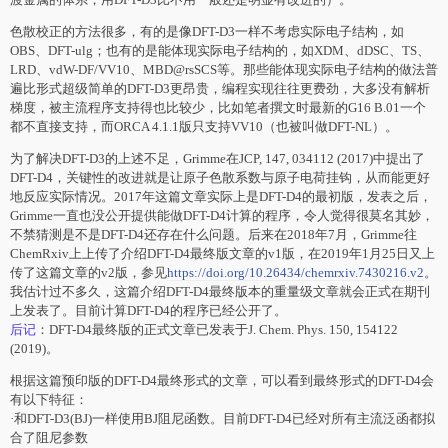
色散校正的方法很多，有的是像DFT-D3一样不考虑实际电子结构，如
OBS、DFT-ulg；也有的是能体现实际电子结构的，如XDM、dDSC、TS、
LRD、vdW-DF/VV10、MBD@rsSCS等。那些能体现实际电子结构的做法普
遍比形式超级简单的DFT-D3更昂贵，编程实现往往更费劲，大多没有解析
梯度，被主流程序支持得也比较少，比如笔者撰文时最新的G16 B.01一个
都不直接支持，而ORCA 4.1.1版只支持VV10（也被叫做DFT-NL）。
为了解决DFT-D3的上述不足，Grimme在JCP, 147, 034112 (2017)中提出了
DFT-D4，关键性的改进就是让原子色散系数与原子电荷挂钩，从而能更好
地反应实际情况。2017年这篇文章实际上是DFT-D4的最初版，发表之后，
Grimme一直也没公开提供能做DFT-D4计算的程序，令人觉得很莫名其妙，
不禁猜测是不是DFT-D4还存在什么问题。后来在2018年7月，Grimme往
ChemRxiv上上传了介绍DFT-D4最终版文章的v1版，在2019年1月25日又上
传了这篇文章的v2版，参见
https://doi.org/10.26434/chemrxiv.7430216.v2
。
我估计过不多久，这篇介绍DFT-D4最终版本的重量级文章就会正式在期刊
上发表了。目前计算DFT-D4的程序已经公开了。
后记
：DFT-D4最终版的正式文章已发表于J. Chem. Phys. 150, 154122
(2019)。
根据这篇预印版的DFT-D4最终形式的文章，可以看到最终形式的DFT-D4会
有以下特征：
·和DFT-D3(BJ)一样使用BJ阻尼函数。目前DFT-D4已经对所有主流泛函都拟
合了阻尼参数