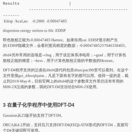
Results |
------------------------------------------
-------
Edisp /kcal,au: -0.2980 -0.00047485
dispersion energy written to file .EDISP
即色散校正能为-0.00047485 Hartree。如果你用cat .EDISP显示刚产生
的.EDISP隐藏文件，会看到更高精度的数据：-0.00047485257046358403。
dftd4另外常用的选项是--chrg，用于设定体系净电荷；--grad，用于计算色
散校正能的梯度；--hess，用于计算色散校正能的半数值的Hessian。
DFT-D4程序支持的泛函在dftd4源代码包里dfuncpar.f90里可以看到。在这个
文件里搜get_d4eeqbjatm，凡是下面有名字的都可以用。值得一提的是，截
止到2019-May-8，目前官网上的dftd4的这个参数库文件里仍没有常用的
M06-2X泛函的参数，因此DFT-D4没法结合M06-2X使用。
3 在量子化学程序中使用DFT-D4
Gaussian从25版开始支持了DFT-D4。
ORCA从4.2开始，支持且只支持DFT-D4(EEQ)-ATM形式的DFT-D4，直接写
个D4关键词即可使用。