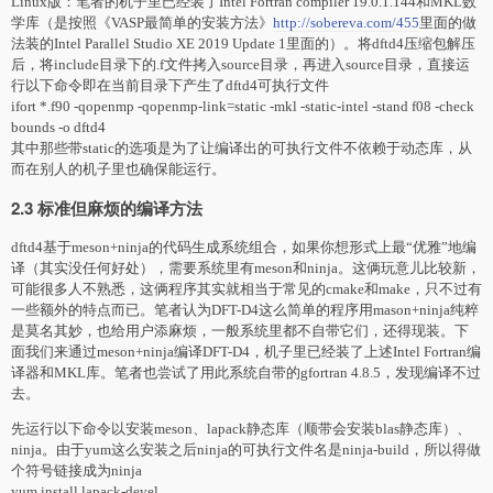
Linux版：笔者的机子里已经装了Intel Fortran compiler 19.0.1.144和MKL数
学库（是按照《VASP最简单的安装方法》
http://sobereva.com/455
里面的做
法装的Intel Parallel Studio XE 2019 Update 1里面的）。将dftd4压缩包解压
后，将include目录下的.f文件拷入source目录，再进入source目录，直接运
行以下命令即在当前目录下产生了dftd4可执行文件
ifort *.f90 -qopenmp -qopenmp-link=static -mkl -static-intel -stand f08 -check
bounds -o dftd4
其中那些带static的选项是为了让编译出的可执行文件不依赖于动态库，从
而在别人的机子里也确保能运行。
2.3 标准但麻烦的编译方法
dftd4基于meson+ninja的代码生成系统组合，如果你想形式上最“优雅”地编
译（其实没任何好处），需要系统里有meson和ninja。这俩玩意儿比较新，
可能很多人不熟悉，这俩程序其实就相当于常见的cmake和make，只不过有
一些额外的特点而已。笔者认为DFT-D4这么简单的程序用mason+ninja纯粹
是莫名其妙，也给用户添麻烦，一般系统里都不自带它们，还得现装。下
面我们来通过meson+ninja编译DFT-D4，机子里已经装了上述Intel Fortran编
译器和MKL库。笔者也尝试了用此系统自带的gfortran 4.8.5，发现编译不过
去。
先运行以下命令以安装meson、lapack静态库（顺带会安装blas静态库）、
ninja。由于yum这么安装之后ninja的可执行文件名是ninja-build，所以得做
个符号链接成为ninja
yum install lapack-devel