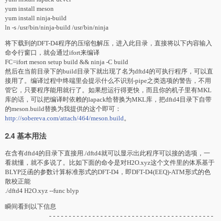
yum install meson
yum install ninja-build
ln -s /usr/bin/ninja-build /usr/bin/ninja
将下载到的DFT-D4程序的压缩包解压，进入此目录，直接将以下内容输入
命令行窗口，就会通过ifort来编译
FC=ifort meson setup build && ninja -C build
然后在当前目录下的build目录下就出现了名为dftd4的可执行程序，可以直
接用了。编译过程中终端里会提示什么不识别-pipe之类选项的警告，不用
管它，只要程序能用就行了。如果想运行得更快，而且你的机子里有MKL
库的话，可以把编译时依赖的lapack给替换为MKL库，把dftd4目录下自带
的meson.build替换为我提供的这个即可：
http://sobereva.com/attach/464/meson.build
。
2.4 基本用法
在含有dftd4的目录下直接用./dftd4就可以显示出此程序可以接的选项，一
看就懂，就不多说了。比如下面的命令是对H2O.xyz这个文件里的体系基于
BLYP泛函的参数计算标准形式的DFT-D4，即DFT-D4(EEQ)-ATM形式的色
散校正能
./dftd4 H2O.xyz --func blyp
瞬间看到以下信息
------------------------------------------