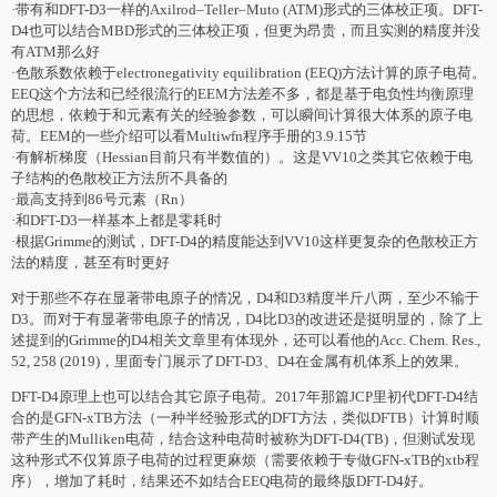
·带有和DFT-D3一样的Axilrod–Teller–Muto (ATM)形式的三体校正项。DFT-
D4也可以结合MBD形式的三体校正项，但更为昂贵，而且实测的精度并没
有ATM那么好
·色散系数依赖于electronegativity equilibration (EEQ)方法计算的原子电荷。
EEQ这个方法和已经很流行的EEM方法差不多，都是基于电负性均衡原理
的思想，依赖于和元素有关的经验参数，可以瞬间计算很大体系的原子电
荷。EEM的一些介绍可以看Multiwfn程序手册的3.9.15节
·有解析梯度（Hessian目前只有半数值的）。这是VV10之类其它依赖于电
子结构的色散校正方法所不具备的
·最高支持到86号元素（Rn）
·和DFT-D3一样基本上都是零耗时
·根据Grimme的测试，DFT-D4的精度能达到VV10这样更复杂的色散校正方
法的精度，甚至有时更好
对于那些不存在显著带电原子的情况，D4和D3精度半斤八两，至少不输于
D3。而对于有显著带电原子的情况，D4比D3的改进还是挺明显的，除了上
述提到的Grimme的D4相关文章里有体现外，还可以看他的Acc. Chem. Res.,
52, 258 (2019)，里面专门展示了DFT-D3、D4在金属有机体系上的效果。
DFT-D4原理上也可以结合其它原子电荷。2017年那篇JCP里初代DFT-D4结
合的是GFN-xTB方法（一种半经验形式的DFT方法，类似DFTB）计算时顺
带产生的Mulliken电荷，结合这种电荷时被称为DFT-D4(TB)，但测试发现
这种形式不仅算原子电荷的过程更麻烦（需要依赖于专做GFN-xTB的xtb程
序），增加了耗时，结果还不如结合EEQ电荷的最终版DFT-D4好。