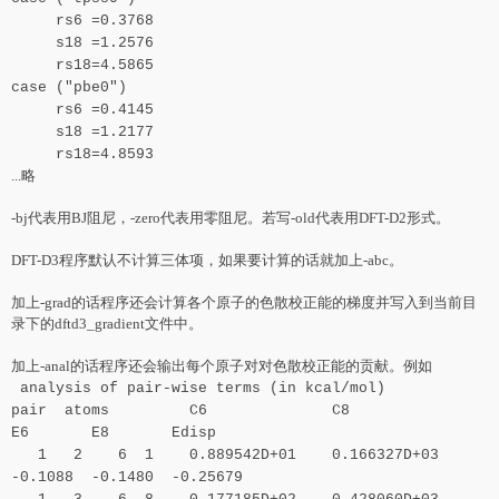
rs6 =0.3768
s18 =1.2576
rs18=4.5865
case ("pbe0")
rs6 =0.4145
s18 =1.2177
rs18=4.8593
...略
-bj代表用BJ阻尼，-zero代表用零阻尼。若写-old代表用
DFT-D2
形式。
DFT-D3程序默认不计算三体项，如果要计算的话就加上-abc。
加上-grad的话程序还会计算各个原子的色散校正能的梯度并写入到当前目
录下的dftd3_gradient文件中。
加上-anal的话程序还会输出每个原子
对
对
色散校正能的贡献。例如
analysis of pair-wise terms (in kcal/mol)
pair atoms C6 C8
E6 E8 Edisp
1 2 6 1 0.889542D+01 0.166327D+03
-0.1088 -0.1480 -0.25679