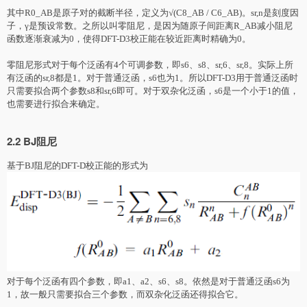
其中R0_AB是原子
对
的截断半径，定义为√(C8_AB / C6_AB)。sr,n是刻度因
子，γ是预设常数。之所以叫零阻尼，是因为随原子间距离R_AB减小阻尼
函数逐渐衰减为0，使得DFT-D3校正能在较近距离时精确为0。
零阻尼形式
对
于每个泛函有4个可调参数，即s6、s8、sr,6、sr,8。实际上所
有泛函的sr,8都是1。
对
于普通泛函，s6也为1。所以DFT-D3用于普通泛函时
只需要拟合两个参数s8和sr,6即可。
对
于双杂化泛函，s6是一个小于1的值，
也需要进行拟合来确定。
2.2 BJ阻尼
基于BJ阻尼的DFT-D校正能的形式为
对于每个泛函有四个参数，即a1、a2、s6、s8。依然是
对
于普通泛函s6为
1，故一般只需要拟合三个参数，而双杂化泛函还得拟合它。