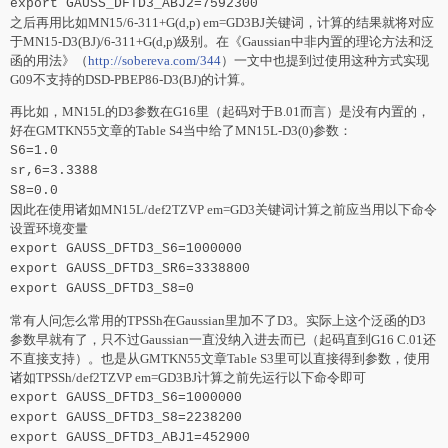
export GAUSS_DFTD3_ABJ2=7592300
之后再用比如MN15/6-311+G(d,p) em=GD3BJ关键词，计算的结果就将对应
于MN15-D3(BJ)/6-311+G(d,p)级别。在《Gaussian中非内置的理论方法和泛
函的用法》（
http://sobereva.com/344
）一文中也提到过使用这种方式实现
G09不支持的DSD-PBEP86-D3(BJ)的计算。
再比如，MN15L的D3参数在G16里（起码对于B.01而言）是没有内置的，
好在GMTKN55文章的Table S4当中给了MN15L-D3(0)参数：
S6=1.0
sr,6=3.3388
S8=0.0
因此在使用诸如MN15L/def2TZVP em=GD3关键词计算之前应当用以下命令
设置环境变量
export GAUSS_DFTD3_S6=1000000
export GAUSS_DFTD3_SR6=3338800
export GAUSS_DFTD3_S8=0
常有人问怎么常用的TPSSh在Gaussian里加不了D3。实际上这个泛函的D3
参数早就有了，只不过Gaussian一直没纳入进去而已（起码直到G16 C.01还
不直接支持）。也是从GMTKN55文章Table S3里可以直接得到参数，使用
诸如TPSSh/def2TZVP em=GD3BJ计算之前先运行以下命令即可
export GAUSS_DFTD3_S6=1000000
export GAUSS_DFTD3_S8=2238200
export GAUSS_DFTD3_ABJ1=452900