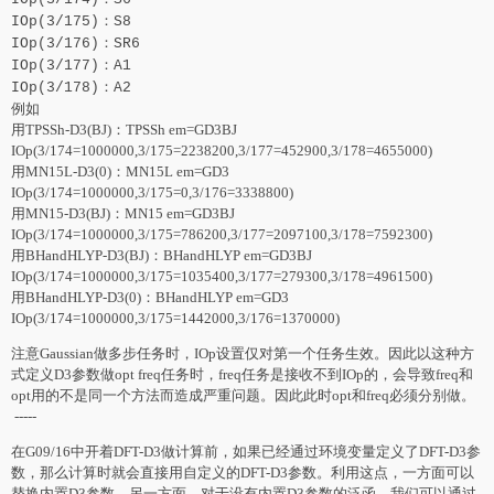
IOp(3/175)：S8
IOp(3/176)：SR6
IOp(3/177)：A1
IOp(3/178)：A2
例如
用TPSSh-D3(BJ)：TPSSh em=GD3BJ
IOp(3/174=1000000,3/175=2238200,3/177=452900,3/178=4655000)
用MN15L-D3(0)：MN15L em=GD3
IOp(3/174=1000000,3/175=0,3/176=3338800)
用MN15-D3(BJ)：MN15 em=GD3BJ
IOp(3/174=1000000,3/175=786200,3/177=2097100,3/178=7592300)
用BHandHLYP-D3(BJ)：BHandHLYP em=GD3BJ
IOp(3/174=1000000,3/175=1035400,3/177=279300,3/178=4961500)
用BHandHLYP-D3(0)：BHandHLYP em=GD3
IOp(3/174=1000000,3/175=1442000,3/176=1370000)
注意Gaussian做多步任务时，IOp设置仅对第一个任务生效。因此以这种方
式定义D3参数做opt freq任务时，freq任务是接收不到IOp的，会导致freq和
opt用的不是同一个方法而造成严重问题。因此此时opt和freq必须分别做。
-----
在G09/16中开着DFT-D3做计算前，如果已经通过环境变量定义了DFT-D3参
数，那么计算时就会直接用自定义的DFT-D3参数。利用这点，一方面可以
替换内置D3参数，另一方面，对于没有内置D3参数的泛函，我们可以通过