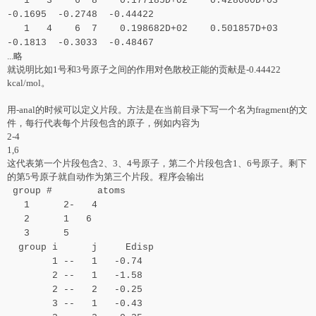
1 3 6 8 0.177185D+02 0.428060D+03
-0.1695 -0.2748 -0.44422
1 4 6 7 0.198682D+02 0.501857D+03
-0.1813 -0.3033 -0.48467
...略
就说明比如1号和3号原子之间的作用
对
色散校正能的贡献是-0.44422
kcal/mol。
用-anal的时候可以定义片段。方法是在当前目录下写一个名为
fr
agment的文
件，每行代表每个片段包含的原子，例如内容为
2-4
1,6
这代表第一个片段包含2、3、4号原子，第二个片段包含1、6号原子。剩下
的第5号原子就自动作为第三个片段。程序会输出
group # atoms
1 2- 4
2 1 6
3 5
group i j Edisp
1 -- 1 -0.74
2 -- 1 -1.58
2 -- 2 -0.25
3 -- 1 -0.43