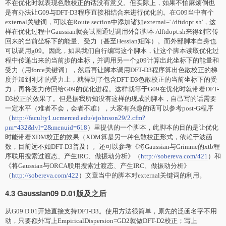
不在优化时就表现色散校正的话没有意义。但实际上，如果不怕麻烦倒也
是有办法让G09与DFT-D3程序直接相结合来进行优化的。在G09当中有个
external关键词，可以在Route section中添加诸如external='./dftdopt.sh'，这
样在优化过程中Gaussian就会试图通过调用外部脚本./dftdopt.sh来得到它传
回来的当前坐标下的能量、受力（甚至Hessian矩阵）。而外部脚本自身也
可以调用g09。因此，如果我们自行编写这个脚本，让这个脚本读取优化过
程中传递出来的当前步的坐标，并调用另一个g09计算出此坐标下的能量和
受力（用force关键词），然后再让脚本调用DFT-D3程序算出色散校正的梯
度并加到刚才的受力上，就得到了包含DFT-D3色散校正的当前坐标下的受
力，再将受力传回给G09的优化进程。这样就等于G09在优化时就带着DFT-
D3校正的效果了。但是据我所知没有这样的现成的脚本，自己写的话需要
一定水平（难者不会，会者不难），大家有兴趣的话可以参考post-G程序
（
http://faculty1.ucmerced.edu/ejohnson29/2.cfm?
pm=432&lvl=2&menuid=618
）里提供的一个脚本，此脚本的目的是让优化
时能带着XDM校正的效果（XDM算是另一种色散校正形式，依赖于波函
数，目前远不如DFT-D3普及）。还可以参考《将Gaussian与Grimme的xtb程
序联用搜索过渡态、产生IRC、做振动分析》（
http://sobereva.com/421
）和
《将Gaussian与ORCA联用搜索过渡态、产生IRC、做振动分析》
（
http://sobereva.com/422
）文章当中的脚本
对
external关键词的利用。
4.3 Gaussian09 D.01版及之后
从G09 D.01开始直接支持DFT-D3。使用方法很简单，原先的泛函名字不用
动，只要额外写上EmpiricalDispersion=GD2就做
DFT-D2
校正；写上