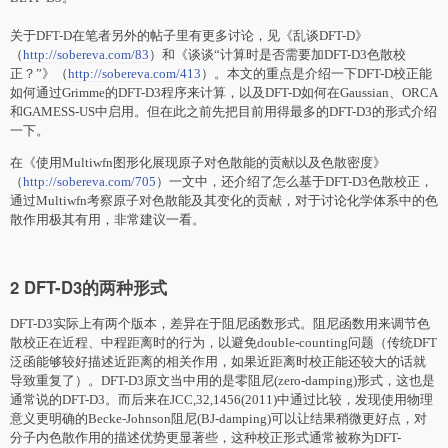
关于DFT-D在笔者另外的帖子里有更多讨论，见《乱谈DFT-D》
（
http://sobereva.com/83
）和《谈谈“计算时是否需要加DFT-D3色散校
正？”》（
http://sobereva.com/413
）。本文的重点是介绍一下DFT-D校正能
如何通过Grimme的DFT-D3程序来计算，以及DFT-D如何在Gaussian、ORCA
和GAMESS-US中启用。但在此之前先把目前用得最多的DFT-D3的形式介绍
一下。
在《使用Multiwfn图形化展现原子对色散能的贡献以及色散密度》
（
http://sobereva.com/705
）一文中，还介绍了怎么基于DFT-D3色散校正，
通过Multiwfn考察原子对色散能及其变化的贡献，对于讨论化学体系中的色
散作用极其有用，非常建议一看。
2 DFT-D3的两种形式
DFT-D3实际上有两个版本，差异在于阻尼函数形式。阻尼函数用来调节色
散校正在近程、中程距离时的行为，以避免double-counting问题（传统DFT
泛函能够较好描述近距离的相关作用，如果近距离时校正能还较大的话就
导致重复了）。DFT-D3原文当中用的是零阻尼(zero-damping)形式，这也是
通常说的DFT-D3。而后来在JCC,32,1456(2011)中通过比较，发现使用物理
意义更明确的Becke-Johnson阻尼(BJ-damping)可以让结果稍微更好点，
对
分子内色散作用的描述优势更显著些，这种校正形式通常被称为DFT-