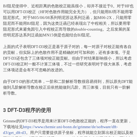
BJ阻尼使得中、近程距离的色散校正能虽很小，却并不接近于0。
对
于HF也
可以用DFT-D3校正（HF
对
色散作用能完全无力），但只能用BJ而不能用零
阻尼形式。
对
于M05/06/08系列明尼苏达系列泛函，如M06-2X，只能用零
阻尼而不能用BJ阻尼，因为这类泛函已经表现出了中程相关，所以要用零
阻尼形式来避免因引入中程校正而导致的double-counting。之后发展的某
些明尼苏达系列泛函如MN15倒是也能结合BJ阻尼。
上面的式子表明DFT-D3校正是基于原子
对
的，每一
对
原子
对
校正能有各自
的贡献，但实际上的色散作用不是精确的
对
可加和的，还有多体项。于是
DFT-D3还包含了三体项
对
校正能贡献。但由于
对
结果影响很小，所以考虑
DFT-D3校正时一般不计算三体项，不过一些研究表明
对
于很大体系，考虑
三体项还是会有不可忽略的改进的。
由于DFT-D的形式简单，一阶和二阶解析导数很容易得到，所以原先DFT能
做到几阶解析导数在校正后依然能做到几阶。而三体项，目前只有一阶解
析导数。
3 DFT-D3程序的使用
Grimme的DFT-D3程序是用来计算DFT-D色散校正能的，程序一直在更新，
下载地址见
https://www.chemie.uni-bonn.de/grimme/de/software/dft-
d3/get_dft-d3
。用户只需要提供原子坐标，程序就能立刻算出校正能以及校