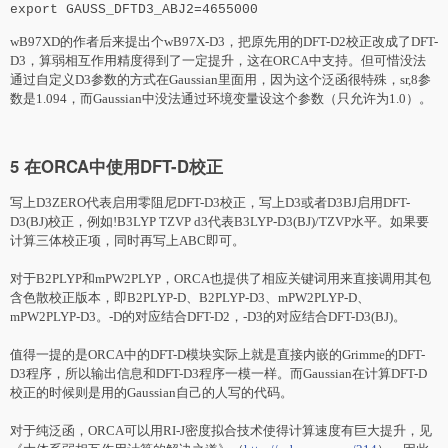
export GAUSS_DFTD3_ABJ2=4655000
wB97XD的作者后来提出个wB97X-D3，把原先用的
DFT-D2
校正改成了DFT-
D3，算弱相互作用精度得到了一定提升，这在ORCA中支持。但可惜没法
通过自定义D3参数的方式在Gaussian里面用，因为这个泛函很特殊，sr,8参
数是1.094，而Gaussian中没法通过环境变量设这个参数（只允许为1.0）。
5 在ORCA中使用DFT-D校正
写上D3ZERO代表启用零阻尼DFT-D3校正，写上D3或者D3BJ启用DFT-
D3(BJ)校正，例如!B3LYP TZVP d3代表B3LYP-D3(BJ)/TZVP水平。如果要
计算三体校正项，同时再写上ABC即可。
对于B2PLYP和mPW2PLYP，ORCA也提供了相应关键词用来直接调用其包
含色散校正版本，即B2PLYP-D、B2PLYP-D3、mPW2PLYP-D、
mPW2PLYP-D3。-D的对应结合
DFT-D2
，-D3的对应结合DFT-D3(BJ)。
值得一提的是ORCA中的DFT-D模块实际上就是直接内嵌的Grimme的DFT-
D3程序，所以输出信息和DFT-D3程序一模一样。而Gaussian在计算DFT-D
校正的时候则是用的Gaussian自己的人写的代码。
对于纯泛函，ORCA可以用RI-J密度拟合技术使得计算速度有巨大提升，见