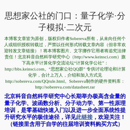
思想家公社的门口：量子化学·分
子模拟·二次元
本博客文章皆为原创，版权归作者Sobereva所有，从未向任何个
人或组织授权转载过，严禁以任何形式转载文章内容（但非常欢
迎转发文章链接）！将本博客图片、文字挪作它用者将追究法律
责任！北京科音自然科学研究中心（http://www.keinsci.com）旗
下高水平计算化学交流论坛“计算化学公社”：
http://bbs.keinsci.com。“思想家公社QQ群” 专供讨论理论和计算
化学，合计上万人，介绍和加入方式见
http://sobereva.com/QQrule.html。Sobereva制作的硬件资料库：
http://sobereva.com/datasheet.rar
北京科音自然科学研究中心长期举办极高含金量的
量子化学、波函数分析、分子动力学、第一性原理
培训，是零基础快速入门以及进一步全面系统性提
升研究水平的极佳途径，详见
此链接
，欢迎关注！
（链接里含用于自学的往届培训资料购买方式）