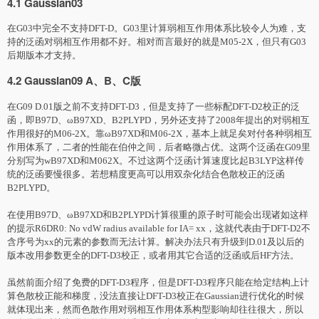
4.1 Gaussian03
在G03中完全不支持DFT-D。G03里计算弱相互作用体系比较令人为难，支
持的泛函
对
弱相互作用都不好。相
对
而言最好的就是M05-2X，但只有G03
后期版本才支持。
4.2 Gaussian09 A、B、C版
在G09 D.01版之前不支持DFT-D3，但是支持了一些标配
DFT-D2
校正的泛
函，即B97D、ωB97XD、B2PLYPD，另外还支持了2008年提出的
对
弱相互
作用很好的M06-2X。靠ωB97XD和M06-2X，基本上就足矣
对
付各种弱相互
作用体系了，二者的性能在伯仲之间，后者略微占优。这两个泛函在G09里
分别写为wB97XD和M062X。不过这两个泛函计算速度比起B3LYP这样传
统的泛函要慢很多。若想精度更高可以用双杂化结合色散校正的泛函
B2PLYPD。
在使用B97D、ωB97XD和B2PLYPD计算很重的原子时可能会出现诸如这样
的提示R6DR0: No vdW radius available for IA= xx，这就代表由于
DFT-D2
不
含序号为xx的元素的参数而无法计算。解决办法只有升级到D.01及以后的
版本改用参数更全的DFT-D3校正，或者用其它合适的泛函或后HF方法。
虽然前面介绍了免费的DFT-D3程序，但是DFT-D3程序只能在给定结构上计
算色散校正能和梯度，没法直接让DFT-D3校正在Gaussian进行优化的时候
就体现出来，然而色散作用
对
弱相互作用体系构型影响却往往很大，所以