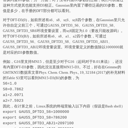
这种方式使其也能支持D3校正。Gaussian里内置了哪些泛函的D3参数，数
值是多少，在手册的DFT部分都可以看到。
对于DFT-D3(0)，如前所述有s6、s8、sr,6、sr,8四个参数，在Gaussian里只允
许你自定义前三个，可通过GAUSS_DFTD3_S6、GAUSS_DFTD3_S8、
GAUSS_DFTD3_SR6环境变量设置，而sr,8固定为1.0（要改只能改源码）。
对于DFT-D3(BJ)，如前所述有s6、s8、a1、a2四个参数，可通过
GAUSS_DFTD3_S6、GAUSS_DFTD3_S8、GAUSS_DFTD3_ABJ1、
GAUSS_DFTD3_ABJ2环境变量设置。环境变量定义的数值除以1000000就
是对应的D3参数数值。
例如，G16里支持MN15，但是至少对于G16（起码对于B.01来说），还没
有内置DFT-D3参数，因此没法直接用MN15-D3。不过，好在在Grimme的
GMTKN55数据库文章Phys. Chem. Chem. Phys., 19, 32184 (2017)的补充材料
的Table S3里可以看到MN15-D3(BJ)的参数，为
S6=1.0
S8=0.7862
a1=2.0971
a2=7.5923
因此，在计算之前，Linux系统的终端里输入以下内容（假设是Bash shell）
export GAUSS_DFTD3_S6=1000000
export GAUSS_DFTD3_S8=786200
export GAUSS_DFTD3_ABJ1=2097100