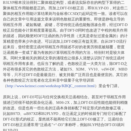
B3LYP根本没法得到二聚体稳定构型，或者说实际存在的构型下算得的二
聚体相互作用能都是正的。而加上DFT-D3校正后，即B3LYP-D3，对这些二
聚体的相互作用能计算结果则与金标准CCSD(T)起码定性一致。读者可以在
自己的文章中引用这篇文章来说明色散校正的重要性。即便是静电主导的
弱相互作用，诸如氢键、卤键，尽管传统泛函也能勉强凑合用，经过DFT-D
校正后也能令计算精度显著提高。由于DFT-D同时也改进了中程的相关作用
的描述，因此顺便对DFT泛函的热力学性质（尤其是牵扯过渡金属的）的计
算精度也带来少许改进。可以说加上DFT-D校正有益无害。自从DFT-D流行
起来后，曾经密度泛函对弱相互作用描述不好的老黄历彻底被颠覆，密度
泛函摇身一变成了最为有效的计算弱相互作用的方法，特别针对是较大体
系。同时大量相关的测试文章的涌现也让很多人清楚认识到了传统泛函对
弱相互作用有多差。也应当了解的是，色散校正是一大类方法，除DFT-D之
外还有很多其它的色散校正方法，诸如TS、XDM、VV10、vdW-DF、MBD
等等，只不过DFT-D是最最流行、被支持最广泛而且也是最便宜的。其它的
各种色散校正方法笔者在北京科音中级量子化学培训班
（
http://www.keinsci.com/workshop/KBQC_content.html
）里会专门讲。
原则上说，DFT-D3可以与任何交换相关泛函相结合。甚至
对
于弱相互作用
描述已经很不错的双杂化泛函、M06-2X，加上DFT-D3后性能也能得到稍微
的改进。但是也有一些出名的泛函本身就标配了特定形式的色散修正项，
比如B97D、ωB97XD和B2PLYPD，在泛函定义的时候就专门给它们标配了
DFT-D2
形式的校正，显然就不能再给它们加上DFT-D3修正了。泛函结合
DFT-D3校正后通常用“泛函名”+“-D3”来称呼，例如BLYP结合DFT-D3就叫
BLYP-D3。