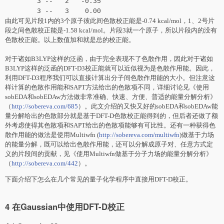
3 -- 2 -0.35
3 -- 3 0.00
由此可见片段1内的3个原子彼此间色散校正能是-0.74 kcal/mol，1、2号片
段之间色散校正能是-1.58 kcal/mol。片段3就一个原子，所以片段内的没有
色散校正能。以上数值加和就是总的校正能。
对于诸如B3LYP这样的泛函，由于完全表现不了色散作用，因此对于诸如
B3LYP这样的泛函的DFT-D3校正能就可以近似视为是色散作用能。因此，
利用DFT-D3程序我们可以直接计算出分子间色散作用能的大小。但注意这
样计算的色散作用能和SAPT方法给出的色散项不同，详细讨论见《使用
sobEDA和sobEDAw方法做非常准确、快速、方便、普适的能量分解分析》
（
http://sobereva.com/685
）。此文介绍的又快又好的sobEDA和sobEDAw能
量分解给出的色散部分就是基于DFT-D色散校正能得到的，但后者还做了额
外考虑使得其色散项和SAPT给出的色散项能够有可比性。还有一种获得色
散作用能的做法是使用Multiwfn (
http://sobereva.com/multiwfn
)做基于力场
的能量分解，既可以给出色散作用能，还可以分解成原子对、任意方式定
义的片段间的贡献，见《使用Multiwfn做基于分子力场的能量分解分析》
（
http://sobereva.com/442
）。
下面介绍下怎么在几个常见的量子化学程序中直接用DFT-D校正。
4 在Gaussian中使用DFT-D校正