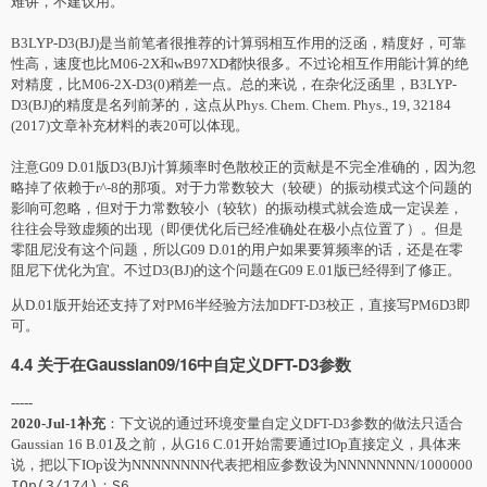
难讲，不建议用。
B3LYP-D3(BJ)是当前笔者很推荐的计算弱相互作用的泛函，精度好，可靠
性高，速度也比M06-2X和wB97XD都快很多。不过论相互作用能计算的绝
对精度，比M06-2X-D3(0)稍差一点。总的来说，在杂化泛函里，B3LYP-
D3(BJ)的精度是名列前茅的，这点从Phys. Chem. Chem. Phys., 19, 32184
(2017)文章补充材料的表20可以体现。
注意G09 D.01版D3(BJ)计算频率时色散校正的贡献是不完全准确的，因为忽
略掉了依赖于r^-8的那项。对于力常数较大（较硬）的振动模式这个问题的
影响可忽略，但对于力常数较小（较软）的振动模式就会造成一定误差，
往往会导致虚频的出现（即便优化后已经准确处在极小点位置了）。但是
零阻尼没有这个问题，所以G09 D.01的用户如果要算频率的话，还是在零
阻尼下优化为宜。不过D3(BJ)的这个问题在G09 E.01版已经得到了修正。
从D.01版开始还支持了对PM6半经验方法加DFT-D3校正，直接写PM6D3即
可。
4.4 关于在Gaussian09/16中自定义DFT-D3参数
-----
2020-Jul-1补充
：下文说的通过环境变量自定义DFT-D3参数的做法只适合
Gaussian 16 B.01及之前，从G16 C.01开始需要通过IOp直接定义，具体来
说，把以下IOp设为NNNNNNNN代表把相应参数设为NNNNNNNN/1000000
IOp(3/174)：S6