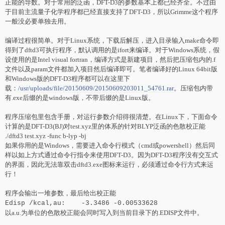
正能的导数。
对
于常用的泛函，DFT-D3的参数基本上都已经齐全。不过由
于目前主流量子化学程序都已经直接支持了DFT-D3，所以Grimme这个程序
一般没必要单独去用。
编译过程很简单。
对
于Linux系统，下载后解压，进入目录输入make命令即
得到了dftd3可执行程序，默认调用的是ifort来编译。
对
于Windows系统，假
设使用的是Intel visual fortran，编译方式是新建项目，然后把压缩包内的.f
文件以及param文件都加入项目然后编译即可。笔者编译好的Linux 64bit版
和Windows版的DFT-D3程序都可以在这里下
载：
/usr/uploads/file/20150609/20150609203011_54761.rar
。压缩包内带
有.exe后缀的是windows版，不带后缀的是Linux版。
程序压缩包里包含手册，
对
运行参数介绍得很清楚。在Linux下，下面命令
计算的是DFT-D3(BJ)
对
test.xyz里的体系的针
对
BLYP泛函的色散校正能
./dftd3 test.xyz -func b-lyp -bj
如果你用的是Windows，需要进入命令行模式（cmd或powershell）然后同
样以如上方式通过命令行指令来使用DFT-D3。因为DFT-D3程序没有交互式
的界面，因此无法靠双击dftd3.exe图标来运行，必须通过命令行方式来运
行！
程序会输出一堆参数，最后给出校正能
Edisp /kcal,au: -3.3486 -0.00533628
以a.u.为单位的色散校正能会同时写入到当前目录下的.EDISP文件中。