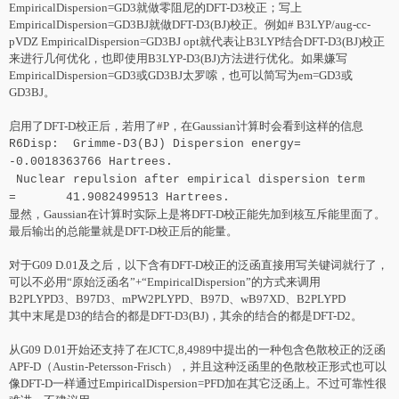
EmpiricalDispersion=GD3就做零阻尼的DFT-D3校正；写上
EmpiricalDispersion=GD3BJ就做DFT-D3(BJ)校正。例如# B3LYP/aug-cc-
pVDZ EmpiricalDispersion=GD3BJ opt就代表让B3LYP结合DFT-D3(BJ)校正
来进行几何优化，也即使用B3LYP-D3(BJ)方法进行优化。如果嫌写
EmpiricalDispersion=GD3或GD3BJ太罗嗦，也可以简写为em=GD3或
GD3BJ。
启用了DFT-D校正后，若用了#P，在Gaussian计算时会看到这样的信息
R6Disp: Grimme-D3(BJ) Dispersion energy=
-0.0018363766 Hartrees.
Nuclear repulsion after empirical dispersion term
= 41.9082499513 Hartrees.
显然，Gaussian在计算时实际上是将DFT-D校正能先加到核互斥能里面了。
最后输出的总能量就是DFT-D校正后的能量。
对于G09 D.01及之后，以下含有DFT-D校正的泛函直接用写关键词就行了，
可以不必用“原始泛函名”+“EmpiricalDispersion”的方式来调用
B2PLYPD3、B97D3、mPW2PLYPD、B97D、wB97XD、B2PLYPD
其中末尾是D3的结合的都是DFT-D3(BJ)，其余的结合的都是
DFT-D2
。
从G09 D.01开始还支持了在JCTC,8,4989中提出的一种包含色散校正的泛函
APF-D（Austin-Petersson-
Fr
isch），并且这种泛函里的色散校正形式也可以
像DFT-D一样通过EmpiricalDispersion=PFD加在其它泛函上。不过可靠性很