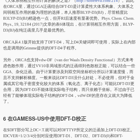
《大体系弱相互作用计算的解决之道》（
http://sobereva.com/214
）。因此
在ORCA里，通过GGA泛函结合DFT-D3是计算柔性大体系构象、大体系之
间弱相互作用的极为理想的选择，本人推荐BLYP-D3(BJ)，尽管精度比
B3LYP-D3(BJ)稍逊色一点，但开RI后速度有显著优势。Phys. Chem. Chem.
Phys., 19, 32184 (2017)文章的表6体现出，在计算弱相互作用方面，BLYP-
D3(BJ)在纯泛函里几乎是最优秀的。
ORCA从4.1版开始支持了DFT-D4，写上D4关键词即可使用，实际上在内部
也是调用的Grimme提供的DFT-D4子程序。
另外，ORCA也支持vdw-DF（van der Waals Density Functional）方式来考
虑色散作用，通过VV10非局域形式的泛函得到色散校正能，可以结合一些
GGA、杂化泛函。由于计算要涉及到双空间坐标积分所以计算速度慢，而
且不支持解析梯度。一般来说比DFT-D3没什么好处，不必使用，但对于金
属或其它电子密度变化较大的体系（氧化态、离子化态）可能比DFT-D3更
合用，因为DFT-D3不能体现实际电子结构，而只依赖于坐标。不过由于已
经有了能够体现实际电子结构的DFT-D4，vdW-DF的意存在义就大为降低
了。
6 在GAMESS-US中使用DFT-D校正
在$DFT部分写上DC=.T.就可以对DFTTYP所定义的泛函加上DFT-D3校正。
IDCVER=1/2/3/4分别对应使用DFT-D1、
DFT-D2
、DFT-D3(0)和DFT-