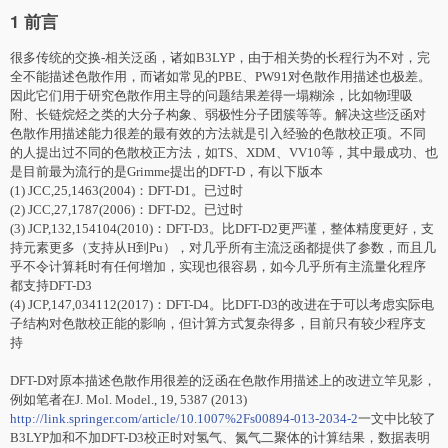
1 前言
很多传统的交换-相关泛函，诸如B3LYP，由于相关势的长程行为不
对
，完
全不能描述色散作用，而诸如常见的PBE、PW91
对
色散作用描述也极差。
因此它们用于研究色散作用主导的问题结果差得一塌糊涂，比如物理吸
附、长链烷烃之类的大分子构象、弱极性分子团簇等等。解决这些泛函
对
色散作用描述能力很差的最有效的方法就是引入经验的色散校正项。不同
的人提出过不同的色散校正方法，如TS、XDM、VV10等，其中最成功、也
是目前最为流行的是Grimme提出的DFT-D，有以下版本
(1) JCC,25,1463(2004)：DFT-D1。已过时
(2) JCC,27,1787(2006)：
DFT-D2
。已过时
(3) JCP,132,154104(2010)：DFT-D3。比
DFT-D2
更严谨，整体精度更好，支
持元素更多（支持从H到Pu），
对
几乎所有主流泛函都提供了参数，而且几
乎不令计算耗时有任何增加，实现也很容易，如今几乎所有主流量化程序
都支持DFT-D3
(4) JCP,147,034112(2017)：DFT-D4。比DFT-D3的改进在于可以考虑实际电
子结构
对
色散校正能的影响，但计算方式复杂得多，目前只有较少程序支
持
DFT-D对原本描述色散作用很差的泛函在色散作用描述上的改进立竿见影，
例如笔者在J. Mol. Model., 19, 5387 (2013)
http://link.springer.com/article/10.1007%2Fs00894-013-2034-2
一文中比较了
B3LYP加和不加DFT-D3校正时对氢气、氮气二聚体的计算结果，数据表明