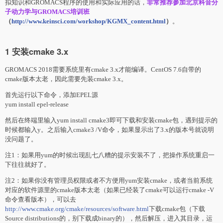
拟知识和GROMACS程序的使用和实际应用的话，
非常推荐参加北京科音分
子动力学与GROMACS培训班
（
http://www.keinsci.com/workshop/KGMX_content.html
）
。
1 安装cmake 3.x
GROMACS 2018需要系统里有cmake 3.x才能编译。CentOS 7.6自带的
cmake版本太老，因此需要先装cmake 3.x。
首先运行以下命令，添加EPEL源
yum install epel-release
然后在终端里输入yum install cmake3即可下载和安装cmake包，遇到提示的
时候都输入y。之后输入cmake3 /V命令，如果显示出了3.x的版本号就说明
没问题了。
注1：如果用yum的时候出现乱七八糟的提示安装不了，把操作系统重启一
下往往就好了。
注2：如果你没有管理员权限或者不方便用yum安装cmake，或者当前系统
对应的软件源里的cmake版本太老（如果已经装了cmake可以运行cmake -V
命令查看版本），可以去
http://www.cmake.org/cmake/resources/software.html
下载cmake包（下载
Source distributions的，别下载成binary的），然后解压，进入其目录，运