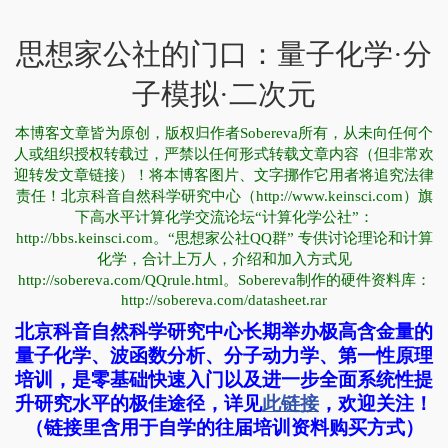
思想家公社的门口：量子化学·分
子模拟·二次元
本博客文章皆为原创，版权归作者Sobereva所有，从未向任何个
人或组织授权转载过，严禁以任何形式转载文章内容（但非常欢
迎转发文章链接）！将本博客图片、文字挪作它用者将追究法律
责任！北京科音自然科学研究中心（http://www.keinsci.com）旗
下高水平计算化学交流论坛“计算化学公社”：
http://bbs.keinsci.com。“思想家公社QQ群” 专供讨论理论和计算
化学，合计上万人，介绍和加入方式见
http://sobereva.com/QQrule.html。Sobereva制作的硬件资料库：
http://sobereva.com/datasheet.rar
北京科音自然科学研究中心长期举办极高含金量的
量子化学、波函数分析、分子动力学、第一性原理
培训，是零基础快速入门以及进一步全面系统性提
升研究水平的极佳途径，详见
此链接
，欢迎关注！
（链接里含用于自学的往届培训资料购买方式）