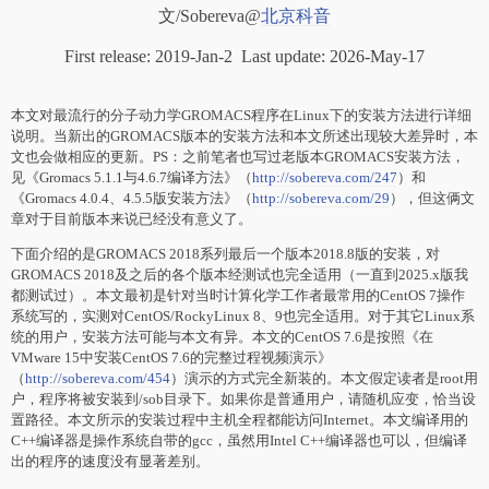
文/Sobereva@
北京科音
First release: 2019-Jan-2 Last update: 2026-May-17
本文对最流行的分子动力学GROMACS程序在Linux下的安装方法进行详细
说明。当新出的GROMACS版本的安装方法和本文所述出现较大差异时，本
文也会做相应的更新。PS：之前笔者也写过老版本GROMACS安装方法，
见《Gromacs 5.1.1与4.6.7编译方法》（
http://sobereva.com/247
）和
《Gromacs 4.0.4、4.5.5版安装方法》（
http://sobereva.com/29
），但这俩文
章对于目前版本来说已经没有意义了。
下面介绍的是GROMACS 2018系列最后一个版本2018.8版的安装，对
GROMACS 2018及之后的各个版本经测试也完全适用（一直到2025.x版我
都测试过）。本文最初是针对当时计算化学工作者最常用的CentOS 7操作
系统写的，实测对CentOS/RockyLinux 8、9也完全适用。对于其它Linux系
统的用户，安装方法可能与本文有异。本文的CentOS 7.6是按照《在
VMware 15中安装CentOS 7.6的完整过程视频演示》
（
http://sobereva.com/454
）演示的方式完全新装的。本文假定读者是root用
户，程序将被安装到/sob目录下。如果你是普通用户，请随机应变，恰当设
置路径。本文所示的安装过程中主机全程都能访问Internet。本文编译用的
C++编译器是操作系统自带的gcc，虽然用Intel C++编译器也可以，但编译
出的程序的速度没有显著差别。