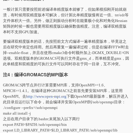
一般计算只需要按照前述编译单精度版本就够了，但如果模拟刚开始就崩
溃，有时候用双精度版本可解决，但计算比单精度版慢将近一倍、trr/edr等
文件体积大一倍。另外，做正则振动分析时在能量极小化和对角化Hessian
矩阵的时候一般也需要用双精度版以确保数值精度。注意，编译双精度版
本时不支持GPU加速。
要编译双精度版本的话，先按照前文方式编译一遍单精度版本，毕竟这之
后在研究中肯定也得用。然后再重复一遍编译过程，但是在编译FFTW时去
掉--enable-float，并且在使用cmake3命令时额外加上-DGMX_DOUBLE=ON
选项。双精度版本的GROMACS可执行文件是gmx_d，而单精度是gmx，因
此单精度和双精度的可执行文件可以同时存在于同一目录，互不冲突。
注4：编译GROMACS的MPI版本
GROMACS跨节点并行计算需要MPI库，支持OpenMPI>=1.6、
MPICH>=1.4.1。在编译这种GROMACS之前首先要安装MPI库，这里用
OpenMPI。去
http://www.open-mpi.org
下载OpenMPI最新版本，解压并进入
此目录后运行以下命令，就会编译并安装OpenMPI到/sob/openmpi目录：
./configure --prefix=/sob/openmpi
make all install -j
之后在用户目录下的.bashrc末尾加入以下两行
export PATH=$PATH:/sob/openmpi/bin
export LD_LIBRARY_PATH=$LD_LIBRARY_PATH:/sob/openmpi/lib