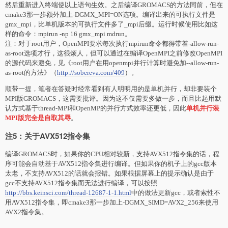
然后重新进入终端使以上语句生
效
。之后编译GROMACS的方法同前，但在
cmake3那一步额外加上-DGMX_MPI=ON选项。编译出来的可执行文件是
gmx_mpi，比单机版本的可执行文件多了_mpi后缀。运行时候使用比如这
样的命令：mpirun -np 16 gmx_mpi mdrun。
注：对于root用户，OpenMPI要求每次执行mpirun命令都得带着-allow-run-
as-root选项才行，这很烦人，但可以通过在编译OpenMPI之前修改OpenMPI
的源代码来避免，见《root用户在用openmpi并行计算时避免加--allow-run-
as-root的方法》（
http://sobereva.com/409
）。
顺带一提，笔者在答疑时经常看到有人明明用的是单机并行，却非要装个
MPI版GROMACS，这需要批评。因为这不仅需要多做一步，而且比起用默
认方式基于thread-MPI和OpenMP的并行方式
效
率还更低，因此
单机并行装
MPI版完全是自取其辱
。
注5：关于AVX512指令集
编译GROMACS时，如果你的CPU相对较新，支持AVX512指令集的话，程
序可能会自动基于AVX512指令集进行编译。但如果你的机子上的gcc版本
太老，不支持AVX512的话就会报错。如果根据屏幕上的提示确认是由于
gcc不支持AVX512指令集而无法进行编译，可以按照
http://bbs.keinsci.com/thread-12687-1-1.html
中的做法更新gcc，或者索性不
用AVX512指令集，即cmake3那一步加上-DGMX_SIMD=AVX2_256来使用
AVX2指令集。