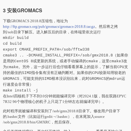
3 安装GROMACS
下载GROMACS 2018.8压缩包，地址为
http://ftp.gromacs.org/pub/gromacs/gromacs-2018.8.tar.gz
。然后将之拷
到/sob目录下解压。进入解压后的目录，在终端里依次运行
mkdir build
cd build
export CMAKE_PREFIX_PATH=/sob/fftw338
cmake3 .. -DCMAKE_INSTALL_PREFIX=/sob/gmx2018.8（如果你
是用的CentOS 8或更新的系统，或者手动编译的cmake，这里cmake3改
为cmake。另外，这一步运行后也仔细看看屏幕上的提示，了解当前CPU支
持的最佳的SIMD指令集有没有正确判断对。如果你的CPU较新却用较老的
GROMACS，可能支持的SIMD根本没识别出来，此时GROMACS的mdrun运
行速度会非常慢）
make install -j
在Intel四核机子下不到10分钟就能编译完毕（对2024.1版，我在双路EPYC
7R32 96个物理核心的机子上只花了1分钟左右就编译完毕）。
此时程序就被编译和安装到了/sob/gmx2018.8目录下。修改用户目录下
的.bashrc文件（比如运行gedit ~/.bashrc），在末尾加入source
/sob/gmx2018.8/bin/GMXRC，然后保存。