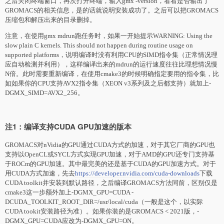
之后关闭终端窗口，再次打开终端，输入gmx -version，看看是否输出了
GROMACS的相关信息，是的话就说明安装成功了。之后可以把GROMACS
压缩包和解压出来的目录删掉。
注意，在使用gmx mdrun跑任务时，如果一开始提示WARNING: Using the
slow plain C kernels. This should not happen during routine usage on
supported platforms，说明编译时没有利用CPU的SIMD指令集（正常情况理
应自动检测并利用），这样编译出来的mdrun的运行速度往往比理想情况慢
N倍。此时需要重新编译，在使用cmake3的时候明确指定要用的指令集，比
如如果你的CPU支持AVX2指令集（XEON v3系列及之后都支持）就加上-
DGMX_SIMD=AVX2_256。
注1：编译支持CUDA GPU加速的版本
GROMACS对nVidia的GPU通过CUDA方式的加速，对于其它厂商的GPU也
支持以OpenCL或SYCL方式实现GPU加速，对于AMD的GPU还专门支持基
于ROCm的GPU加速。其中最完美的还是基于CUDA的GPU加速方式。对于
用CUDA方式加速，先去
https://developer.nvidia.com/cuda-downloads
下载
CUDA toolkit并安装到默认路径，之后编译GROMACS方法同前，区别仅是
cmake3这一步额外加上-DGMX_GPU=CUDA -
DCUDA_TOOLKIT_ROOT_DIR=/usr/local/cuda（一般是这个，以实际
CUDA tookit安装路径为准）。如果你装的是GROMACS < 2021版，-
DGMX_GPU=CUDA应改为-DGMX_GPU=ON。