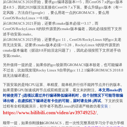
从GROMACS 2020开始，要求gcc编译器版本>=5，而CentOS 7.x的gcc版本
是4.8.5，因此2020版没法直接在CentOS 7.x下装。要么升级gcc版本（有一
定风险，方法自行google），要么用老一点的GROMACS，要么用
CentOS/RockyLinux >=8.0版。
从GROMACS 2021开始，还要求cmake版本必须>=3.17，而
CentOS/RockyLinux 8的软件源里的cmake版本偏老，因此必须按照下文所
述手动安装cmake。
从GROMACS 2025开始，还要求gcc 11，CentOS/RockyLinux 8的gcc太老
而无法安装。还要求cmake版本必须>=3.28，RockyLinux 9的软件源里的
cmake版本偏老（据说9.8开始没这问题了），因此必须按照下文所述手动
安装cmake。
另外值得一提的是，如果你的gcc较新而GROMACS版本较老，也可能编译
不过去，比如我发现Rocky Linux 9自带的gcc 11.2.1编译GROMACS 2018.8
就无法编译通过。
下面安装的是纯CPU运算、单精度、能单机并行但不能跨节点并行的版本。
如果需要GPU加速或跨节点或双精度运算，看文末的附注。
本文用make的
时候使用了-j选项以通过并行编译降低编译耗时，但个别情况下可能导致编
译出错，在虚拟机下编译还有卡住的可能，届时请去掉-j再试
。下文的安装
过程有全程视频演示，初学者不熟悉Linux的话请严格效仿着
安装：
https://www.bilibili.com/video/av39749252/
。
顺带一提，如果你刚接触GROMACS，想一次性完整系统学习分子动力学模