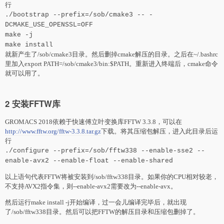
行
./bootstrap --prefix=/sob/cmake3 -- -
DCMAKE_USE_OPENSSL=OFF
make -j
make install
就新产生了/sob/cmake3目录。然后删掉cmake解压的目录。之后在~/.bashrc
里加入export PATH=/sob/cmake3/bin:$PATH。重新进入终端后，cmake命令
就可以用了。
2 安装FFTW库
GROMACS 2018依赖于快速傅立叶变换库FFTW 3.3.8，可以在
http://www.fftw.org/fftw-3.3.8.tar.gz
下载。将其压缩包解压，进入此目录后运
行
./configure --prefix=/sob/fftw338 --enable-sse2 --
enable-avx2 --enable-float --enable-shared
以上语句代表FFTW将被安装到/sob/fftw338目录。如果你的CPU相对较老，
不支持AVX2指令集，则--enable-avx2需要改为--enable-avx。
然后运行make install -j开始编译，过一会儿编译完毕后，就出现
了/sob/fftw338目录。然后可以把FFTW的解压目录和压缩包删掉了。