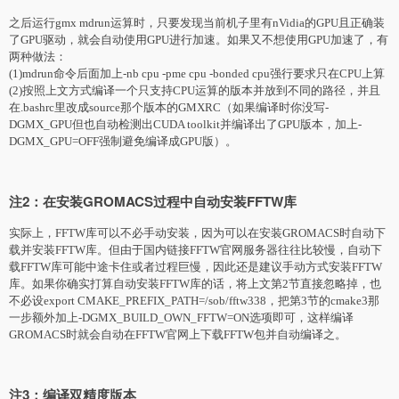
之后运行gmx mdrun运算时，只要发现当前机子里有nVidia的GPU且正确装
了GPU驱动，就会自动使用GPU进行加速。如果又不想使用GPU加速了，有
两种做法：
(1)mdrun命令后面加上-nb cpu -pme cpu -bonded cpu强行要求只在CPU上算
(2)按照上文方式编译一个只支持CPU运算的版本并放到不同的路径，并且
在.bashrc里改成source那个版本的GMXRC（如果编译时你没写-
DGMX_GPU但也自动检测出CUDA toolkit并编译出了GPU版本，加上-
DGMX_GPU=OFF强制避免编译成GPU版）。
注2：在安装GROMACS过程中自动安装FFTW库
实际上，FFTW库可以不必手动安装，因为可以在安装GROMACS时自动下
载并安装FFTW库。但由于国内链接FFTW官网服务器往往比较慢，自动下
载FFTW库可能中途卡住或者过程巨慢，因此还是建议手动方式安装FFTW
库。如果你确实打算自动安装FFTW库的话，将上文第2节直接忽略掉，也
不必设export CMAKE_PREFIX_PATH=/sob/fftw338，把第3节的cmake3那
一步额外加上-DGMX_BUILD_OWN_FFTW=ON选项即可，这样编译
GROMACS时就会自动在FFTW官网上下载FFTW包并自动编译之。
注3：编译双精度版本