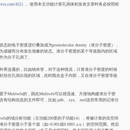
ereva.com/452
）。使用本文功能计算孔洞体积发表文章时务必按照程
密度进行叠加成为promolecular density（准分子密度），
为成键而分布发生弛豫的状态。准分子密度的某个等值面内的区域
作为分子孔洞了。
外界连通的，比如纳米管，对于这种情况，计算准分子密度的时候
好括住孔洞出现的区域，此时既在盒子内部，又在准分子密度等值
ltiwfn的，因此Multiwfn可以很迅速、方便地构建准分子密
构信息的文件即可，比如.pdb、.xyz、.mol这些常用的记录分
wfn的域分析功能（主功能200里的子功能14），将被计算的实空间
度小于某个值（如<0.001或0.0001 a.u.）的空间范围。然后