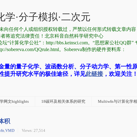
学·分子模拟·二次元
有，从未向任何个人或组织授权转载过，严禁以任何形式转载文章内
用者将追究法律责任！北京科音自然科学研究中心
论坛“计算化学公社”：http://bbs.keinsci.com。“思想家公社QQ群
reva.com/QQrule.html。Sobereva制作的硬件资料库：
金量的量子化学、波函数分析、分子动力学、第一性
性提升研究水平的极佳途径，详见
此链接
，欢迎关注
网文highlights
18碳环及相关体系的研究
Multiwfn与计算化
体积
wfn
,
VMD
Views: 27,514