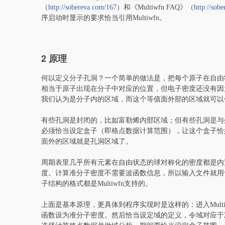
（
http://sobereva.com/167
）和《Multiwfn FAQ》（
http://sob
序启动时显示的要求恰当引用Multiwfn。
2 原理
何以定义分子孔洞？一个简单的做法是，把每个原子在自由状态的电子
相当于原子出现在分子中对应的位置，但电子密度还没有因
我们认为是分子内的区域，而这个等值面外部的区域就可以
有些孔洞是封闭的，比如富勒烯内部区域；但有些孔洞是与
必须恰当设定盒子（即格点数据计算范围），让这个盒子恰
面外的区域就是孔洞区域了。
周期表里几乎所有元素在自由状态的球对称化的密度都是内置于Mu
度。计算准分子密度不需要波函数信息，所以输入文件就用含有结
子结构的格式都是Multiwfn支持的。
上面是基本原理，更具体到程序实现时是这样的：进入Multi
函数设为准分子密度。然后恰当设定域的定义，令域对应于准分子密