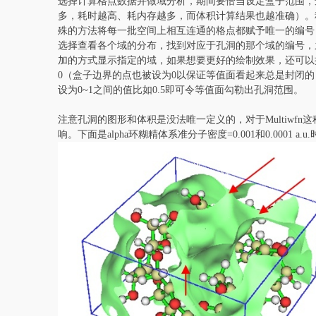
选择计算格点数据并做域分析，期间要恰当设定盒子范围，
多，耗时越高、耗内存越多，而体积计算结果也越准确）。
殊的方法将每一批空间上相互连通的格点都赋予唯一的编号
选择查看各个域的分布，找到对应于孔洞的那个域的编号，之后
加的方式显示指定的域，如果想要更好的绘制效果，还可以把
0（盒子边界的点也被设为0以保证等值面看起来总是封闭的）
设为0~1之间的值比如0.5即可令等值面勾勒出孔洞范围。
注意孔洞的图形和体积是没法唯一定义的，对于Multiwf
响。下面是alpha环糊精体系准分子密度=0.001和0.000