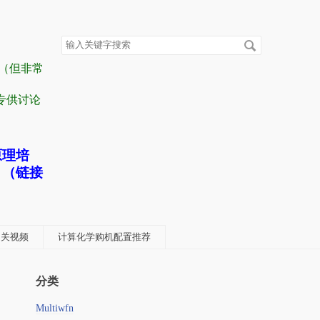
搜
索
关
容（但非常
键
字
” 专供讨论
原理培
！（链接
学相关视频
计算化学购机配置推荐
分类
Multiwfn