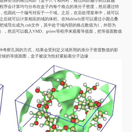
选择恰当的格点间距（盒子尺寸相同时，格点间距越小则点数越
程序会计算均匀分布在盒子内每个格点的准分子密度，然后通过特
，也因此一个编号对应于一个域。之后，在后处理菜单中，就可以
就可以计算相应的域的体积。在Multiwfn里可以通过小圆点叠
域导出成为.cub文件，其中处于域内部的格点数值为1，外部为
，然后可以载入VMD、gview等程序来观看等值面，把等值面数值
n这种考察孔洞的方式，结果会受到定义域所用的准分子密度数值的影
1 a.u.时候的等值面图，盒子被设为恰好紧贴着分子边缘