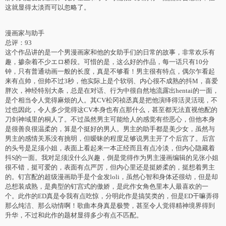
这就显得太淡而可以忽略了。
漫画家与助手
总评：93
这个作品讲的是一个男漫画家和他的女助手们的日常的故事，非常欢乐有
趣，掺杂着不少エロ桥段。可惜的是，这么好的作品，每一话只有10分
钟，只有普通动画一般的长度，真是不够看！男主很有特点，偶尔乍看起
来有点帅，但帅不过3秒，他实际上是个软弱、内心很不成熟的抖M，喜爱
胖次，神经特别大条，总是在对话、行为中很自然地流露出hentai的一面，
是个相当令人觉得麻烦的人。其CV松冈祯丞真是把他演绎得活灵活现，不
过也因此，令人多少觉得这CV本身也有点那什么，甚至都无法直视他配的
刀剑神域里的桐人了。不过虽然男主可能给人的感觉有些恶心，但他本身
是很善良很温柔的，算是个挺好的男人。男主的助手都是美少女，虽然与
男主的感情关系没有挑明，但暧昧的程度足够说男主开了个后宫了。后宫
的头号是足须小姐，表面上看起来一本正经而且有点冷淡，但内心隐藏着
抖S的一面。我对足须没什么兴趣，倒是觉得作为男主漫画编辑的见张小姐
很不错，挺可爱的，表面有点严厉，但内心里还是挺娇柔的，挺想着男主
的。钉宫配的超级漫画助手是个金发loli，虽然心智和身体还很幼，但是却
总想装成熟，是典型的钉宫式的傲娇，是此作女角色里本人最喜欢的一
个。此作的ED真是令我有点吃惊，分明此作是搞笑类的，但是ED干嘛弄得
那么纯洁、那么动情啊！歌曲本身真是极赞，甚至令人觉得精神境界得到
升华，不过和此作的题材显得多少有点不匹配。