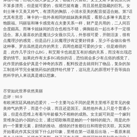
不算多漂亮，但是挺可爱的，假尾巴挺有趣，而且居然是隐藏的巨乳。女
剑士琳卡又美又帅气，有漂亮的胸肌，小清水亚美的配音挺适合她。第7话
尤其有意思，琳卡的一批外表相同的姐妹跑来捣蛋，看那么多琳卡真是大
饱眼福。玛丽翁和琳卡感觉有点夫妻关系一样，财产是共用的，二人间百
合度颇高。而琳卡姐妹间的百合也相当不错，俩御姐在一起出本子一定很
适合。寡人最喜欢的是魔法少女薇尔贝儿，外形很可爱，开朗活泼，很有
点魔理沙的感觉，但是品行上比魔理沙肯定要好得多，至少不会做出偷书
这种事。罗吉虽然是此作的男主，四周也都是可爱的少女，但是难得的
是，此作几乎没什么BG，和艾斯卡也就是互有好感的关系，而没有出现恋
爱的情节。如果此作有太多BG戏份的话，恐怕就会多少有点俗的感觉了。
此作里的炼金炉真是个神奇的东西，配料投进去就得到了物品，复杂的加
工制造环节完全被熬药似的搅拌给代替了，这玩意儿的原理对于吾等搞自
然科学的人来说真是难以想象。
尽管如此世界依然美丽
总评：90.9
有欧洲宫廷风格的恋爱片，一个主要与众不同的是男主里维不是常见的俊
美帅气的男子，而是个小孩，而且还是国王。虽然他外表上只是个普通小
孩，但是在思维上有着与年龄极为不相称的成熟。女主妮可则是一个嫁到
里维身边的小国的公主，通过唱歌唤雨是她的一个独特的能力。雨是此作
的一个重要元素，剧情的推动、感情的抒发都往往和雨密切关联。其实刚
开始看此作其实没留下什么好印象，里维在第一话最后出场，一看原来就