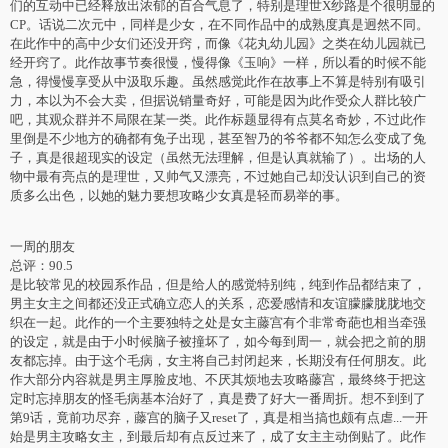
们的互动中已经释放出浓郁的百合气息了，特别是理世X纱路是个很明显的
CP。话说二次元中，同样是少女，在不同作品中的成熟度真是迥然不同。
在此作中的高中少女们还没开窍，而像《花丸幼儿园》之类在幼儿园就已
经开窍了。此作故事节奏很慢，慢得像《玉响》一样，所以看的时候不能
急，得慢慢享受从中汲取乐趣。虽然感觉此作在故事上不算是特别有吸引
力，本以为不会大卖，但据说销量奇好，可能是因为此作受众人群比较广
吧，其观众群并不局限在某一类。此作标题显得有点莫名奇妙，不过此作
里倒是不少地方的确都有兔子出现，甚至智乃的爷爷都不知怎么变成了兔
子，真是很超现实的设定（虽然无法理解，但是认真就输了）。出场的人
物中最有亮点的是理世，又帅气又漂亮，不过她自己却没认识到自己的资
质多么出色，以她的魅力要想攻略少女真是轻而易举的事。
一周的朋友
总评：90.5
是比较常见的校园系作品，但是给人的感觉特别纯，纯到作品都结束了，
男主女主之间都还没正式确立恋人的关系，恋爱感情和友谊朦朦胧胧地交
织在一起。此作的一个主要独特之处是女主藤宫有个非常奇葩也相当牵强
的设定，就是由于小时候脑子被撞坏了，如今每到周一，就会把之前的朋
友都忘掉。由于这个毛病，女主将自己封闭起来，长期没有任何朋友。此
作大部分内容就是男主厚脸皮地、不厌其烦地去攻略藤宫，最终终于把这
定时忘掉朋友的怪毛病基本治好了，真是费了好大一番周折。想不到到了
第9话，竟前功尽弃，藤宫的脑子又reset了，真是相当搞也颇有点虐...一开
始是男主攻略女主，到最后却有点反过来了，成了女主主动倒贴了。此作