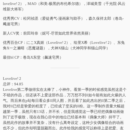
lovelive! 2），MAO（和美-极黑的布伦希尔德），泽城美雪（千光院-风云
维新大将军）
优秀男CV：松冈祯丞（爱徒勇气-漫画家与助手），森久保祥太郎（卷岛-
飚速宅男）
新人CV奖：前田玲奈（妮可-尽管如此世界依然美丽）
优秀百合CP：にこX真姬（Lovelive! 2）、绘里X希（Lovelive! 2）、东兔
角X一之濑晴（恶魔谜题），犬神X猫山（犬神同学和猫山同学）
最佳bl CP：卷岛X东堂（飙速宅男）
Lovelive! 2
总评：94.85
Lovelive第二季做得实在太棒了，小神作。看第一季的时候感觉虽然这是个
不错的作品，但还谈不上爱这部作品，万万想不到ll如今能有如此火爆的人
气。而后来在p站每日看众多ll同人图，并且看了如此杰出的ll第二季之后，
我对ll已经是挚爱的程度了，已经成了坚实的ll粉。这一季制作质量大幅超
越第一季，虽然只有13话，并不长，但是我感觉这一季已经把偶像动画做
到了近乎极致，现在在我心目中的地位已经基本和《偶像大师》持平了。
虽然此作的故事并不复杂，没有什么离奇设定，这种少女偶像组合的动画
也不少，但此作却明显脱颖而出。此作给我的感觉可以称得上是把爱、友