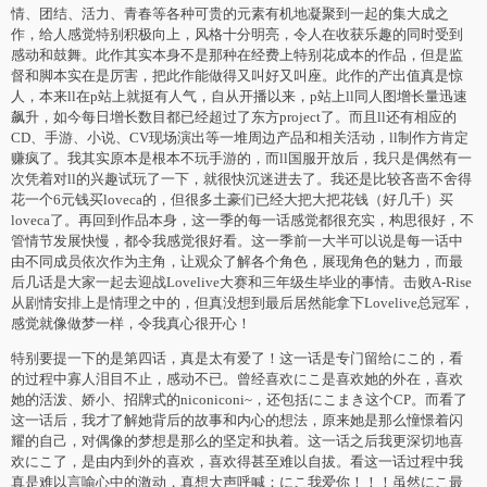
情、团结、活力、青春等各种可贵的元素有机地凝聚到一起的集大成之
作，给人感觉特别积极向上，风格十分明亮，令人在收获乐趣的同时受到
感动和鼓舞。此作其实本身不是那种在经费上特别花成本的作品，但是监
督和脚本实在是厉害，把此作能做得又叫好又叫座。此作的产出值真是惊
人，本来ll在p站上就挺有人气，自从开播以来，p站上ll同人图增长量迅速
飙升，如今每日增长数目都已经超过了东方project了。而且ll还有相应的
CD、手游、小说、CV现场演出等一堆周边产品和相关活动，ll制作方肯定
赚疯了。我其实原本是根本不玩手游的，而ll国服开放后，我只是偶然有一
次凭着对ll的兴趣试玩了一下，就很快沉迷进去了。我还是比较吝啬不舍得
花一个6元钱买loveca的，但很多土豪们已经大把大把花钱（好几千）买
loveca了。再回到作品本身，这一季的每一话感觉都很充实，构思很好，不
管情节发展快慢，都令我感觉很好看。这一季前一大半可以说是每一话中
由不同成员依次作为主角，让观众了解各个角色，展现角色的魅力，而最
后几话是大家一起去迎战Lovelive大赛和三年级生毕业的事情。击败A-Rise
从剧情安排上是情理之中的，但真没想到最后居然能拿下Lovelive总冠军，
感觉就像做梦一样，令我真心很开心！
特别要提一下的是第四话，真是太有爱了！这一话是专门留给にこ的，看
的过程中寡人泪目不止，感动不已。曾经喜欢にこ是喜欢她的外在，喜欢
她的活泼、娇小、招牌式的niconiconi~，还包括にこまき这个CP。而看了
这一话后，我才了解她背后的故事和内心的想法，原来她是那么憧憬着闪
耀的自己，对偶像的梦想是那么的坚定和执着。这一话之后我更深切地喜
欢にこ了，是由内到外的喜欢，喜欢得甚至难以自拔。看这一话过程中我
真是难以言喻心中的激动，真想大声呼喊：にこ我爱你！！！虽然にこ最