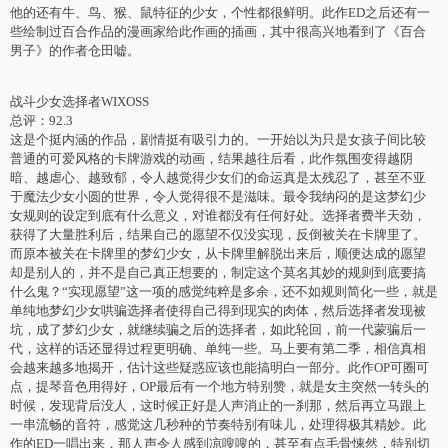
他的还有牛、鸟、猴、鼠特征的少女，个性都很鲜明。此作ED之后还有一
些绘制过百合作品的漫画家给此作画的插画，其中很高兴地看到了《百合
男子》的作者仓田嘘。
战斗少女选择者WIXOSS
总评：92.3
这是个挺内涵的作品，剧情挺有吸引力的。一开始以为只是女孩子间比较
普通的可爱风格的卡牌游戏的动画，结果越往后看，此作氛围变得越阴
暗、越虐心、越致郁，令人越觉得少女们的命运真是太残忍了，甚至不亚
于魔法少女小圆的世界，令人觉得很不是滋味。最令我纳闷的是这梦幻少
女规则的设定到底有什么意义，对谁都没有任何好处。选择者费半天劲，
获得了大量胜利后，结果自己的愿望不仅没实现，反倒被关在卡牌里了。
而原本被关在卡牌里的梦幻少女，从卡牌里解脱出来后，顺便达成的愿望
却是别人的，并不是自己真正想要的，制定这个莫名其妙的规则到底要搞
什么鬼？“实现愿望”这一项的感觉纯粹是多余，还不如规则简化一些，就是
单纯地梦幻少女哄骗选择者使得自己得到现实的肉体，然后选择者发现被
坑，成了梦幻少女，就继续骗之后的选择者，如此轮回，前一代蒙骗后一
代，这样的话还显得过程更明确、单纯一些。马上要有第二季，相信真相
会越来越多地揭开，估计这些疑惑应该也能搞明白一部分。此作OP可圈可
点，提琴音色用得好，OP最后有一个地方特别赞，就是女主突然一转头的
时候，发现背后没人，这时候正好是人声消止的一刹那，然后再立马跟上
一串流畅的音符，感觉这几秒种的节奏特别有味儿，处理得极其精妙。此
作的ED一唱出来，那人声令人感到凉嗖嗖的，甚至有点毛骨悚然，特别切