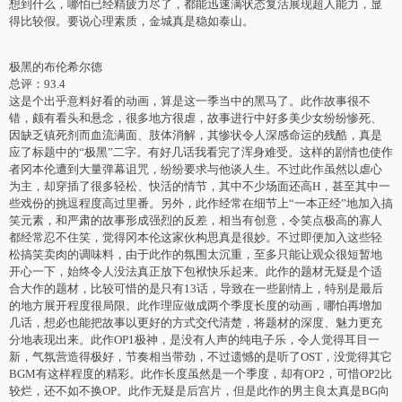
想到什么，哪怕已经精疲力尽了，都能迅速满状态复活展现超人能力，显
得比较假。要说心理素质，金城真是稳如泰山。
极黑的布伦希尔德
总评：93.4
这是个出乎意料好看的动画，算是这一季当中的黑马了。此作故事很不
错，颇有看头和悬念，很多地方很虐，故事进行中好多美少女纷纷惨死、
因缺乏镇死剂而血流满面、肢体消解，其惨状令人深感命运的残酷，真是
应了标题中的“极黑”二字。有好几话我看完了浑身难受。这样的剧情也使作
者冈本伦遭到大量弹幕诅咒，纷纷要求与他谈人生。不过此作虽然以虐心
为主，却穿插了很多轻松、快活的情节，其中不少场面还高H，甚至其中一
些戏份的挑逗程度高过里番。另外，此作经常在细节上“一本正经”地加入搞
笑元素，和严肃的故事形成强烈的反差，相当有创意，令笑点极高的寡人
都经常忍不住笑，觉得冈本伦这家伙构思真是很妙。不过即便加入这些轻
松搞笑卖肉的调味料，由于此作的氛围太沉重，至多只能让观众很短暂地
开心一下，始终令人没法真正放下包袱快乐起来。此作的题材无疑是个适
合大作的题材，比较可惜的是只有13话，导致在一些剧情上，特别是最后
的地方展开程度很局限。此作理应做成两个季度长度的动画，哪怕再增加
几话，想必也能把故事以更好的方式交代清楚，将题材的深度、魅力更充
分地表现出来。此作OP1极神，是没有人声的纯电子乐，令人觉得耳目一
新，气氛营造得极好，节奏相当带劲，不过遗憾的是听了OST，没觉得其它
BGM有这样程度的精彩。此作长度虽然是一个季度，却有OP2，可惜OP2比
较烂，还不如不换OP。此作无疑是后宫片，但是此作的男主良太真是BG向