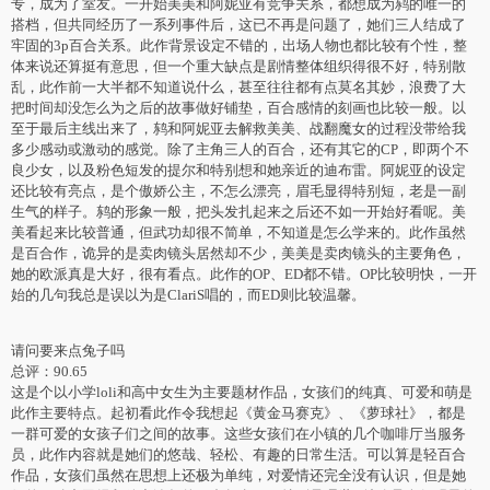
专，成为了室友。一开始美美和阿妮亚有竞争关系，都想成为鸫的唯一的
搭档，但共同经历了一系列事件后，这已不再是问题了，她们三人结成了
牢固的3p百合关系。此作背景设定不错的，出场人物也都比较有个性，整
体来说还算挺有意思，但一个重大缺点是剧情整体组织得很不好，特别散
乱，此作前一大半都不知道说什么，甚至往往都有点莫名其妙，浪费了大
把时间却没怎么为之后的故事做好铺垫，百合感情的刻画也比较一般。以
至于最后主线出来了，鸫和阿妮亚去解救美美、战翻魔女的过程没带给我
多少感动或激动的感觉。除了主角三人的百合，还有其它的CP，即两个不
良少女，以及粉色短发的提尔和特别想和她亲近的迪布雷。阿妮亚的设定
还比较有亮点，是个傲娇公主，不怎么漂亮，眉毛显得特别短，老是一副
生气的样子。鸫的形象一般，把头发扎起来之后还不如一开始好看呢。美
美看起来比较普通，但武功却很不简单，不知道是怎么学来的。此作虽然
是百合作，诡异的是卖肉镜头居然却不少，美美是卖肉镜头的主要角色，
她的欧派真是大好，很有看点。此作的OP、ED都不错。OP比较明快，一开
始的几句我总是误以为是ClariS唱的，而ED则比较温馨。
请问要来点兔子吗
总评：90.65
这是个以小学loli和高中女生为主要题材作品，女孩们的纯真、可爱和萌是
此作主要特点。起初看此作令我想起《黄金马赛克》、《萝球社》，都是
一群可爱的女孩子们之间的故事。这些女孩们在小镇的几个咖啡厅当服务
员，此作内容就是她们的悠哉、轻松、有趣的日常生活。可以算是轻百合
作品，女孩们虽然在思想上还极为单纯，对爱情还完全没有认识，但是她