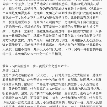
同学一个个减少，还傻乎乎地蒙在鼓里满脸憨笑。此作OP是内田真礼唱
的，相当不赖，流畅帅气，作为声优能唱成这样真是十分难得。OP最后一
个画面是兔角裸抱着一之濑晴，兔角还在画面移动到恰到好处的时候睁眼
撇观众一下，这个从下向上移动的镜头真是很赞。此作最后有点没看明
白，貌似是相爱相杀，兔角为了证明她保护一之濑晴是出于自己的意志
（更确切一点，是对她的爱）而不是被一之濑晴的女王蜂的能力操控所
致，于是要杀一之濑晴。感觉兔角没必要这样，特别重视对方的话，只要
能在一起相爱就够了，就算自己是被蒙在鼓里又何妨？有何必非要以牺牲
对方为代价去揭开真相？最后一话的末尾比较扯，明明很多人怎么想都应
该必死无疑了，居然都活得快快乐乐的。虽然这样的大团圆的结局看着令
人欣慰，但很不协调，几乎没人不对此吐槽。（PS：另有一件有趣的事值
得一提，东兔角和Sobereva之一的生日相同）
爱丝卡&罗吉的炼金工房～黄昏天空之炼金术士～
总评：92.05
这是个游戏改编的动画，没玩过，一开始对此作也没太大期望值，越往后
看越觉得很不错。此作营造出一种独有的氛围，在配乐、绘画风格上都显
得很富有风情，描绘出一个炼金术与魔法相交织的世界，令人感觉挺舒
服，又轻松又温暖。特别是霜月はるか唱的ED，和此作的风格真是绝配，
听着特温馨、治愈。此作的情节还挺不错的，蛮有意思，没有现今动画中
的无聊俗套的东西，而歌颂了善良、努力、友情和团结的可贵，特别是第
10话大家一起努力建造飞艇，令我挺受鼓舞的，感动了一番。此作人设整
体很不错，出场人物大多是少女，都挺讨人喜欢。女主艾斯卡要说漂亮倒