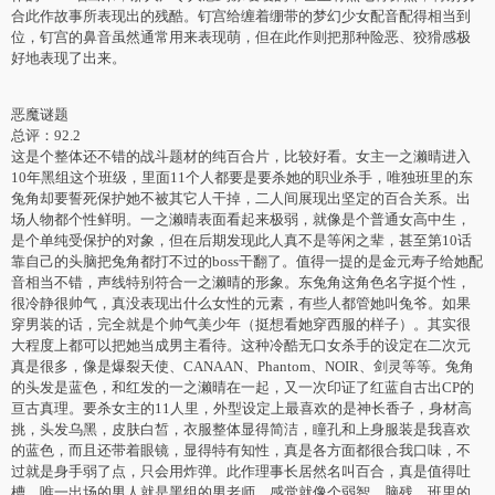
合此作故事所表现出的残酷。钉宫给缠着绷带的梦幻少女配音配得相当到
位，钉宫的鼻音虽然通常用来表现萌，但在此作则把那种险恶、狡猾感极
好地表现了出来。
恶魔谜题
总评：92.2
这是个整体还不错的战斗题材的纯百合片，比较好看。女主一之濑晴进入
10年黑组这个班级，里面11个人都要是要杀她的职业杀手，唯独班里的东
兔角却要誓死保护她不被其它人干掉，二人间展现出坚定的百合关系。出
场人物都个性鲜明。一之濑晴表面看起来极弱，就像是个普通女高中生，
是个单纯受保护的对象，但在后期发现此人真不是等闲之辈，甚至第10话
靠自己的头脑把兔角都打不过的boss干翻了。值得一提的是金元寿子给她配
音相当不错，声线特别符合一之濑晴的形象。东兔角这角色名字挺个性，
很冷静很帅气，真没表现出什么女性的元素，有些人都管她叫兔爷。如果
穿男装的话，完全就是个帅气美少年（挺想看她穿西服的样子）。其实很
大程度上都可以把她当成男主看待。这种冷酷无口女杀手的设定在二次元
真是很多，像是爆裂天使、CANAAN、Phantom、NOIR、剑灵等等。兔角
的头发是蓝色，和红发的一之濑晴在一起，又一次印证了红蓝自古出CP的
亘古真理。要杀女主的11人里，外型设定上最喜欢的是神长香子，身材高
挑，头发乌黑，皮肤白皙，衣服整体显得简洁，瞳孔和上身服装是我喜欢
的蓝色，而且还带着眼镜，显得特有知性，真是各方面都很合我口味，不
过就是身手弱了点，只会用炸弹。此作理事长居然名叫百合，真是值得吐
槽。唯一出场的男人就是黑组的男老师，感觉就像个弱智、脑残，班里的