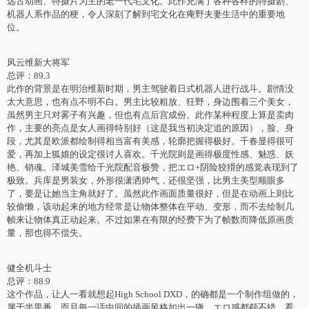
远古动画、特摄片为主的老一代宅文化。此作充满了各种各样的特摄剧、
机器人系作品的梗，令人深刻了解到宅文化在痷野夫妻生活中的重要地
位。
风云维新大将军
总评：89.3
此作的背景是在明治维新时期，男主驾驶着日式机器人进行战斗。剧情没
太大意思，也有点不明不白。男主比较粗放、狂野，身边围着三个美女，
虽然男主只对雾子有兴趣，但也有点后宫成份。此作某种程度上算是卖肉
作，主要的亮点是女人画得特别好（这是我当初决定追的原因），脸、身
段，尤其是欧派都绘制得相当富有美感，轮廓把握得极好。千春显得很可
爱，再加上狐娘的设定很讨人喜欢。千光院则是画得极度性感、魅惑、妖
艳、销魂。泽城美雪给千光院配音极赞，把エロ+阴险狡猾的感觉表现到了
极致。兵库是男装女，外形很潇洒帅气，还很坚强，比男主美型顺眼多
了，要是让她当主角就好了。虽然此作画面质量很好，但是在动画上则比
较偷懒，该动起来的地方经常是让物体整体在平动、变形，而不去绘制几
帧来让物体真正动起来。不过如果在有限的经费下为了帧数而降低原画质
量，那也得不偿失。
健全机斗士
总评：88.9
这个作品，让人一看就想起High School DXD，的确都是一个制作组做的，
属于半里番，而且每一话中间的插画风格如出一辙，エロ感都颇不错。看