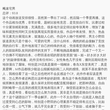
飚速宅男
总评：93.8
这个动画放送安排很怪，居然第一季出了38话，然后隔一个季度再播。这
个作品相当优秀，非常好看。题材比较有意思，是竞技自行车。比赛过程
十分紧张精彩刺激，充满悬念。很多地方设定得比较夸张离奇，增加了趣
味和观赏性同时又没有脱离现实而显得太假。作品中将友情、努力、热血
等元素充分展现出来，挺激励人心的。作品中人物个性鲜明，男主小野田
坂道原先只是个矮小、可爱的宅男，没什么特长，偶然的机会接触了竞技
用的自行车，意外地发现了自己的特殊的长处，凭借着坚强的毅力，在他
人的鼓励和队友间的牵绊的支持下，不断地挑战着极限，完成了一个又一
个仿佛不可能的任务。小野田喜欢唱的那首歌里面“姫～姫～好き好き大好
き”的旋律很有趣。此作没有任何BG，女性角色几乎没有，播到后期却意外
地弥漫出了腐味。特别是29话真是腐得一塌糊涂，卷岛X东堂美死了，真是
真爱啊，bl作品都很少能这么细腻地刻画二人间的感情。就算不喜欢腐作的
人，我相信看了这一话之后也绝对不会反感这个CP。此作作者应该是男
性，怎么男作者还构思出这样奇妙的剧情...卷岛这个角色我颇喜欢，甩车时
候挥舞长发很潇洒，森久保祥太郎给他配音配得极好，把那种洒脱、自由
同时略带一点点浪的感觉完美地表现出来了。御堂筋这家伙怎么会这么
强，真是奇怪，看似也没怎么努力训练，莫非是天生就是骑自行车的奇
才？这个谜团估计下一季会解开。此作一个不太合理的一点就是人物总是
过度受到心态的影响，特别是小野田的心理素质不稳定得有点过头，比如
心里一慌，士气下降，就几乎完全废了；而受到一下鼓励，或者脑子里一