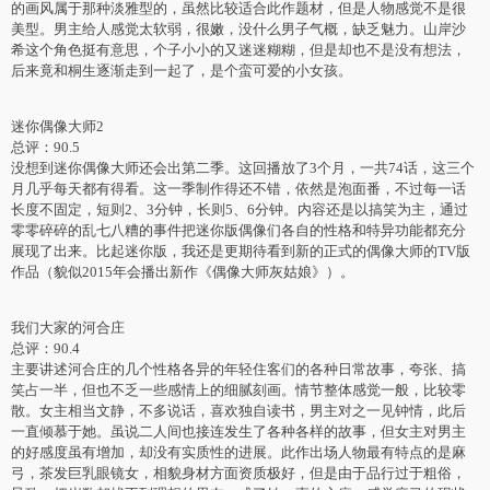
的画风属于那种淡雅型的，虽然比较适合此作题材，但是人物感觉不是很
美型。男主给人感觉太软弱，很嫩，没什么男子气概，缺乏魅力。山岸沙
希这个角色挺有意思，个子小小的又迷迷糊糊，但是却也不是没有想法，
后来竟和桐生逐渐走到一起了，是个蛮可爱的小女孩。
迷你偶像大师2
总评：90.5
没想到迷你偶像大师还会出第二季。这回播放了3个月，一共74话，这三个
月几乎每天都有得看。这一季制作得还不错，依然是泡面番，不过每一话
长度不固定，短则2、3分钟，长则5、6分钟。内容还是以搞笑为主，通过
零零碎碎的乱七八糟的事件把迷你版偶像们各自的性格和特异功能都充分
展现了出来。比起迷你版，我还是更期待看到新的正式的偶像大师的TV版
作品（貌似2015年会播出新作《偶像大师灰姑娘》）。
我们大家的河合庄
总评：90.4
主要讲述河合庄的几个性格各异的年轻住客们的各种日常故事，夸张、搞
笑占一半，但也不乏一些感情上的细腻刻画。情节整体感觉一般，比较零
散。女主相当文静，不多说话，喜欢独自读书，男主对之一见钟情，此后
一直倾慕于她。虽说二人间也接连发生了各种各样的故事，但女主对男主
的好感度虽有增加，却没有实质性的进展。此作出场人物最有特点的是麻
弓，茶发巨乳眼镜女，相貌身材方面资质极好，但是由于品行过于粗俗，