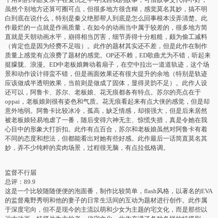
虽然个别地方还算可圈可点，但很多地方很含糊，感觉莫名其妙，搞不明
白到底在说什么，特别是秦义绝那帮人到底是怎么回事根本没弄清楚。此
作最烂的一点就是作画质量，在如今的动画当中属于较差的，很多地方简
直就是天朝动画水平，崩得相当厉害，细节弄得十分粗糙，颇为偷工减料
（肯定也是因为经费不足啦）。此作的题材其实还不差，但是此作在制作
质量上感觉有点浪费了题材的感觉。OP还不赖，ED歌曲尤为不错，听起来
挺朦胧、浪漫。ED中老板娘舞动着扇子，在空中拉出一道道轨迹，这个场
景和动作设计得蛮不错，但是画面效果还有很大提升的余地（特别是轨迹
应该做成半透明效果，当前则是做成了固体，显得灵韵不足）。此作人设
还可以，阿鲁卡、苏尔、老板娘、花无痕都各有特点。苏尔的亮点在于
oppai，老板娘则很有姿色和气质。花无痕看起来有点大侠的感觉，但是却
意外地弱。阿鲁卡比较冰冷，孤高，缺乏情感，却很强大，但是后来居然
被老板娘轻易地虐了一番，随后变得六神无主、惊慌失措，真是令她在我
心目中的形象大打折扣。此作有点百合，苏尔和老板娘虽然对阿鲁卡有着
不同的态度和想法，但都能看出对她有些好感。此作最后一话简直莫名其
妙，弄不少纯粹的卖肉场景，过程很无脑，有点拉低格调。
监督不行届
总评：89.9
这是一个比较随随便便的泡面番，制作比较简单，flash风格，以著名的EVA
的监督庵野秀明和他的妻子的日常生活间的互动为题材进行创作。此作属
于深度宅向，但不是现今的主流以萌和少女为主题的宅文化，而是那些以