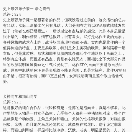
史上最强弟子兼一-暗之袭击
总评：92.8
史上最强弟子谦一是很著名的作品，但我没看过之前的，这次播出的总共
有11话，实际上新播出的只有几话，大部分都在之前以OVA形式陆续发售
过了（笔者也都已经看过），所以感觉有点坑爹的感觉。此作本身质量是
很不错的，制作精良，情节也很好，很有看头。武打是此作主要的元素，
各种风格的武术齐上阵，战斗场面表现得都很不错。卖肉也是此作的一个
值得称道的特点，主要是卖欧派，特别是女主美羽的欧派。虽然隔着一层
衣服，但是其质感、形状和周围肌肤的线条都活生生地跃然于画面之上，
特别有立体感，而且还有凸点，真是有衣胜无衣，而相比之下大部分作品
里的欧派就明显显得缺乏生气和灵动了。此作ED的画面主要是原画所组
成，原画中肌肤的色泽更是表现得不能更完美，真是大福利。此作OP的歌
曲不错，很富有热情，而ED更是优秀，女声很动听而且整个歌曲饱含气
势。
犬神同学和猫山同学
总评：92.3
这是很好的纯百合作品，很轻松有趣，遗憾的是泡面番，真是不够看。此
作里登场人物是一群女子高生，几乎每个人都和一种动物相对应，整个作
品就像是个动物园。主角是犬神和猫山。犬神的性格和犬很像，对猫山很
积极、亲热，而且她的马尾还能摇动，就像狗在摇尾巴，这个设定非常
棒。而猫山则和猫一样显得比较冷静、沉默、老实，明显是受的一方。其