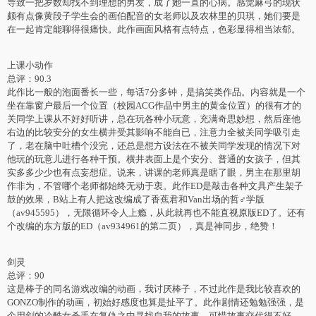
导致一把岁数却找不到理想的男友，成了她一直的心病。感觉麻弓的现状
颇有点像黄段子学生会的画伯配音的女老师以及农林里的贝琪，她们要是
在一起肯定能聊得很痛快。此作画面风格有点特点，色彩显得相当浓郁。
上课小动作
总评：90.3
此作比一般的泡面番长一些，每话7分多钟，是搞笑类作品。内容就是一个
坐在靠窗户最后一个位置（校园ACG作品中男主的黄金位置）的很有才的
关同学上课从不好好听讲，总在玩各种小玩意，充满奇思妙想，然后座他
右边的比较安分的女生横井受其影响不能自已，注意力全被关同学吸引走
了，老在脑中吐槽个没完，还总是想方设法在不被关同学发现的情况下对
他玩的玩意儿进行各种干预。横井表面上是个安分、普通的女孩子，但其
实多多少少也有点妄想症。说来，讲课的老师真是瞎了眼，男主在那里胡
作非为，不管哪个老师都始终无动于衷。此作ED是敲击各种文具产生架子
鼓的效果，B站上有人把这改编成了香蕉君和Van出场的哲♂学版
（av945595），无限循环令人上瘾，从此就再也不能直视原版ED了。还有
个改编的东方版的ED（av934961的第二页），真是神同步，绝赞！
剑灵
总评：90
这是棒子的同名游戏改编的动画，我讨厌棒子，不过此作是我比较喜欢的
GONZO制作的动画，初始好感度也算是扯平了。此作剧情还勉勉强强，是
个用剑的冷酷女杀手在复仇之中寻找自我的故事，可惜故事交代得不好，