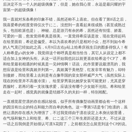
后决定不当一个人的超级偶像了，但是，她在我心里，永远是最闪耀的宇
宙第一的超级偶像！
我一直就对东条希的印象不错，虽然还称不上喜欢。但在看了第8话之后，
我喜爱希的程度变得仅次于にこ。没想到一直看起来很成熟（甚至成熟过
头，包括欧派也是）、神秘、总是游刃有余的希，居然还有怯懦、娇羞、
可爱的一面，愈发觉得希真是很美。一直觉得希应该是攻，现在觉得起码
在绘里面前，希还是偏受。本以为喜欢希的只是相对小众，想不到如今希
的人气竟已经如此之高，6月9日左右p站上给希庆祝生日的图多得惊人！有
人称希是μ's的女神，我觉得这个称呼真是相当恰当，其它人从设定上都不
适合加上女神的头衔。从这一话开始我也比以前更喜欢绘希这个CP了，希
和绘里最初相遇的时候真是一见钟情啊！话说，此作里要说最漂亮的，我
想应该是绘里和真姬并列第一。真姬属于美艳型，红发非常有魅力，却特
别傲娇，而绘里看上去则是有点像帝国的皇女那样威严大气（虽然实际上
现在的绘里并不高傲冷漠）。绘里穿男装比她穿女装可能更好，尤其是穿
西服时，若再叼着一支玫瑰求爱，应该没有哪个少女能不沦陷。希和绘里
走在一起时，感觉真的就像是结婚不久的夫妇一样，特别相配。
一直感觉星空凛的存在感比较低，似乎所有偶像型动画里都会有一个这样
的因没有出众的特点和能力而自卑的角色。这一季第5话是专门给凛的，虽
然让凛的存在感大为增强了，不过我觉得由于凛在设定上本身比较普通，
在气场和魅力上和绘里、希、にこ这三个三年生差距还是太大。不过从这
一话之后我倒是开始很认可凛X花阳了，之前都没怎么留意到这个CP的说。