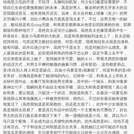
动画里少见的不渣，不轻浮，头脑特别机智，对少女们极度珍重爱护，不
惜自己生命也要挽救她们的未来，真是好男人，像这样的男主开多大的后
宫我都没意见，他有资格开后宫。说来，良太在外貌上很像《友少》的男
主羽濑川小鹰，但比小鹰在各方面真是强太多了。不过，这男主唯一的缺
点，貌似就是有点xing无能，和美甚至都果体从他背后四肢缠抱住他，双脚
都放到那种地方了，居然良太还没什么触动。虽然良太也像普通高中生一
样喜欢H，喜欢小鸟那样的大欧派，但是和美都倒贴到这份上了，良太还能
把持得住，与其说男主癖好比较怪、对贫r无爱，我更相信良太就是自身机
能有问题。此作出场少女中，虽然宁子是女主，但是对她没什么感觉。寡
人最喜欢的是和美。起初觉得和美的性格不怎么样，设定乍看上去平平，
但后来愈发喜欢上她了，觉得她非常可爱。她的エロ，带着关西腔的傲娇
的说话方式，对男主不爽时略微的施暴习惯，还有那贫r，这些都是萌点。
贫r长在别人身上肯定是缺点，比如小鸟要是贫r就麻烦了，但是和美的贫r却
非常好，仿佛就是映射了她清纯的内心。记得有一话，和美名义上和良太
去秋叶原约会，在餐厅里和美给男主喂食，其中的一个镜头，和美冲着屏
幕伸出勺子，我瞬间竟不由自主地张开嘴，误以为和美是要喂我！真心喜
欢和美，要让我选，只能活一个的话，我就选和美了。在最后一话看见和
美就那么简单地像路人一样被突然秒掉，很伤心，不过好在最后她奇迹般
地复活了（虽然我知道是初菜救的，但还是太假了）。此作中少女领便当
真是领得太容易了，要是其它作品中的话死一个主要角色可费劲了。好在
男主的后宫们最后基本都活下来了，唯一遗憾的就是小鸟，唉。原以为小
鸟只是个配角，不会成为这么关键性的角色的。此作虽然是BG，但也不是
没有百合。宁子和佳奈之间明显是百合关系，虽然她们之间可能还不知道
那其实是爱的感情。瓦尔基里和宁子可能很久以前有一点点百合感情，但