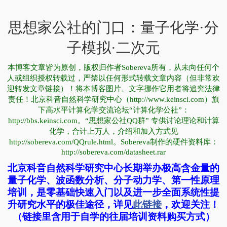
思想家公社的门口：量子化学·分
子模拟·二次元
本博客文章皆为原创，版权归作者Sobereva所有，从未向任何个
人或组织授权转载过，严禁以任何形式转载文章内容（但非常欢
迎转发文章链接）！将本博客图片、文字挪作它用者将追究法律
责任！北京科音自然科学研究中心（http://www.keinsci.com）旗
下高水平计算化学交流论坛“计算化学公社”：
http://bbs.keinsci.com。“思想家公社QQ群” 专供讨论理论和计算
化学，合计上万人，介绍和加入方式见
http://sobereva.com/QQrule.html。Sobereva制作的硬件资料库：
http://sobereva.com/datasheet.rar
北京科音自然科学研究中心长期举办极高含金量的
量子化学、波函数分析、分子动力学、第一性原理
培训，是零基础快速入门以及进一步全面系统性提
升研究水平的极佳途径，详见
此链接
，欢迎关注！
（链接里含用于自学的往届培训资料购买方式）