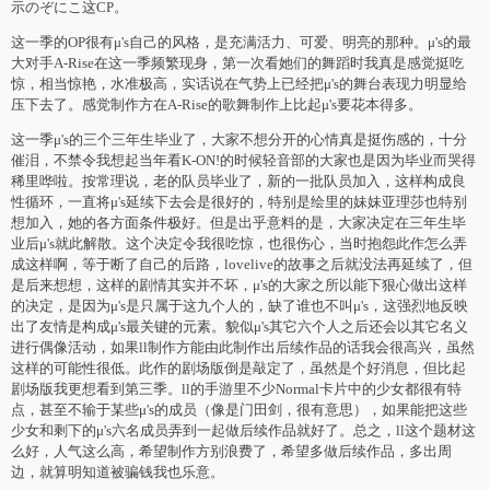
示のぞにこ这CP。
这一季的OP很有μ's自己的风格，是充满活力、可爱、明亮的那种。μ's的最
大对手A-Rise在这一季频繁现身，第一次看她们的舞蹈时我真是感觉挺吃
惊，相当惊艳，水准极高，实话说在气势上已经把μ's的舞台表现力明显给
压下去了。感觉制作方在A-Rise的歌舞制作上比起μ's要花本得多。
这一季μ's的三个三年生毕业了，大家不想分开的心情真是挺伤感的，十分
催泪，不禁令我想起当年看K-ON!的时候轻音部的大家也是因为毕业而哭得
稀里哗啦。按常理说，老的队员毕业了，新的一批队员加入，这样构成良
性循环，一直将μ's延续下去会是很好的，特别是绘里的妹妹亚理莎也特别
想加入，她的各方面条件极好。但是出乎意料的是，大家决定在三年生毕
业后μ's就此解散。这个决定令我很吃惊，也很伤心，当时抱怨此作怎么弄
成这样啊，等于断了自己的后路，lovelive的故事之后就没法再延续了，但
是后来想想，这样的剧情其实并不坏，μ's的大家之所以能下狠心做出这样
的决定，是因为μ's是只属于这九个人的，缺了谁也不叫μ's，这强烈地反映
出了友情是构成μ's最关键的元素。貌似μ's其它六个人之后还会以其它名义
进行偶像活动，如果ll制作方能由此制作出后续作品的话我会很高兴，虽然
这样的可能性很低。此作的剧场版倒是敲定了，虽然是个好消息，但比起
剧场版我更想看到第三季。ll的手游里不少Normal卡片中的少女都很有特
点，甚至不输于某些μ's的成员（像是门田剑，很有意思），如果能把这些
少女和剩下的μ's六名成员弄到一起做后续作品就好了。总之，ll这个题材这
么好，人气这么高，希望制作方别浪费了，希望多做后续作品，多出周
边，就算明知道被骗钱我也乐意。