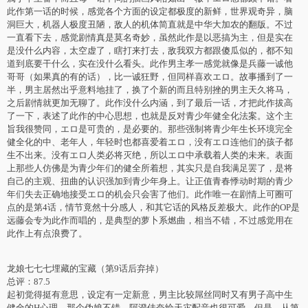
此作第一话的时候，感觉各个方面的设定都极度的新鲜，世界观奇异，脑
洞巨大，机器人极度丑陋，敌人的机体简直就是中华大加农的翻版。不过
一直看下去，感觉剧情真是莫名奇妙，虽然此作是以恶搞为主，但是实在
是没什么内容，太空虚了，瞎打来打去，敌我双方都跟傻瓜似的，都不知
道到底要干什么，实在没什么看头。此作男主孝一感觉就像是兵藤一诚他
哥哥（如果真的有的话），比一诚狂野，但同样喜欢エロ。故事播到了一
半，男主居然出乎意料地挂了，换了个新的而且特别挫的男主天久将马，
之后剧情就更加无聊了。此作没什么内涵，到了最后一话，才把此作拔高
了一下，表述了此作的中心思想，也就是反对青少年健全化法案。这个主
旨我很赞同，エロ是可贵的，是必要的。那些强制将青少年生长环境完全
健全化的中、老年人，年轻时也都喜爱着エロ，没有エロ连他们的孩子都
生不出来。没有エロ人类必将灭绝，所以エロ中承载着人类的未来。表面
上那些人仿佛是为青少年们的健全所着想，其实只是自我满足罢了，是将
自己的主观、扭曲的认识强加到青少年身上。让正值青春悸动时期的青少
年们失去正确地接受エロ的机会只会害了他们。此作唯一在剧情上可圈可
点的是第4话，情节竟然十分感人，和其它话的风格反差极大。此作的OP是
远藤会专为此作而唱的，是典型的萝卜系燃曲，相当不错，不过感觉用在
此作上有点浪费了。
龙娘七七七埋藏的宝藏（第9话后弃掉）
总评：87.5
起初觉得挺有意思，设定有一定新意，男主比较屌丝同时又有男子高中生
健全的H心理，那个伪娘不错，阿澄佳奈给天灾配音也很可爱。但是，从第