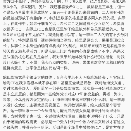
官方CP有四个，也都是我所认可的，即：希X绘里、にこX真姬、海未X果
果X小鸟、凛X花阳。另外，我还很喜欢希Xにこ，虽然都是三年生，但一
个是队伍里最丰满最成熟的，而另一个则是看起来最嫩的，二人间有强烈
的反差感形成了有趣的CP，特别是欧派的格差是很多同人作品的梗。实际
上，在此作中，如果仔细看的话，希和にこ之间是有不少互动的，希挺喜
欢捉弄にこ，实际上にこ也是队伍里除了绘里以外和希关系最近的人。绘
里X果果也是个常见的CP，我觉得也可以有，这一季里二人的确有不少放闪
的情节，特别是最后一话的拥抱相当深情。绘里是原会长，果果是现役会
长，从职位上本身也的确有点构成CP的契机。虽然果果现在还是看起来比
较天真无邪充满活力，但是实际上比起当初内心真是成熟了不少。果果又
是队伍的核心现在又是会长，我对果果却始终没有什么特别的感觉，对我
没什么吸引力，不属于我会心动的类型。说来，果果喜欢穿的印着ほ的衣
服挺有意思，ほ字像是她的代名词一样。
貌似绘海党是个很庞大的群体，百合会里老有人叫唤绘海绘海，可实际上
绘海CP在我来看根本就不存在嘛！甚至完全就是邪教！我对绘海没兴趣，
更讨厌总是烦人、爱叫嚣的一部分极端绘海党。其实我一开始对绘海这CP
是中立态度的，都是因为一些绘海党才对这CP印象变差的。再者，海未、
果果、小鸟是官方设定的3p，让海未到绘里这里瞎搀和什么啊。这一季海
未没什么戏份，主要就是卖卖颜艺，教训教训果果，给人感觉是个妻管
严。这一季里唯一一个令绘海党可能高兴的镜头就是海未扑到绘里怀里
哭，当时我看了也一惊，不过很快就想明白，那根本说明不了什么，只是
由于场面的客观需要，必须是一个受方扑到一个攻方怀里哭所以才有这么
个镜头的，并没有任何暗示。反倒是那个场景中希搂住にこ，是官方在暗