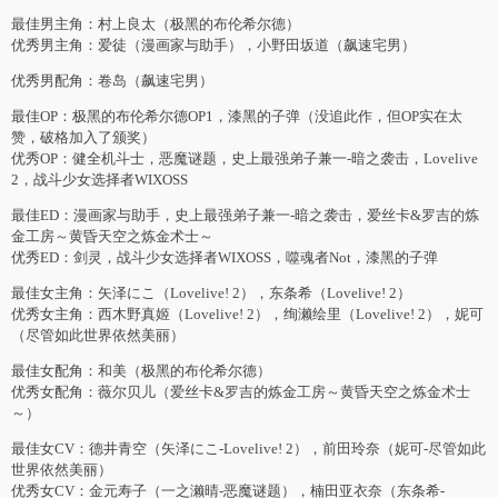
最佳男主角：村上良太（极黑的布伦希尔德）
优秀男主角：爱徒（漫画家与助手），小野田坂道（飙速宅男）
优秀男配角：卷岛（飙速宅男）
最佳OP：极黑的布伦希尔德OP1，漆黑的子弹（没追此作，但OP实在太
赞，破格加入了颁奖）
优秀OP：健全机斗士，恶魔谜题，史上最强弟子兼一-暗之袭击，Lovelive
2，战斗少女选择者WIXOSS
最佳ED：漫画家与助手，史上最强弟子兼一-暗之袭击，爱丝卡&罗吉的炼
金工房～黄昏天空之炼金术士～
优秀ED：剑灵，战斗少女选择者WIXOSS，噬魂者Not，漆黑的子弹
最佳女主角：矢泽にこ（Lovelive! 2），东条希（Lovelive! 2）
优秀女主角：西木野真姬（Lovelive! 2），绚濑绘里（Lovelive! 2），妮可
（尽管如此世界依然美丽）
最佳女配角：和美（极黑的布伦希尔德）
优秀女配角：薇尔贝儿（爱丝卡&罗吉的炼金工房～黄昏天空之炼金术士
～）
最佳女CV：德井青空（矢泽にこ-Lovelive! 2），前田玲奈（妮可-尽管如此
世界依然美丽）
优秀女CV：金元寿子（一之濑晴-恶魔谜题），楠田亚衣奈（东条希-