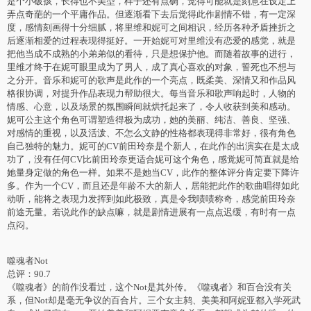
是个小破孩，长得也不美型，样子还有点碉，觉得可能就是刻意在设定上
弄点奇葩的一个平庸作品。但逐渐看下去后觉得此作剧情不错，有一定深
度，感情刻画得十分细腻，将里维和妮可之间相识，经历各种矛盾挫折之
后逐渐相爱的过程表现得挺好。一开始妮可对里维没有恋爱的感觉，就是
把他当成不成熟的小弟弟似的看待，只是想保护他。而随着故事的进行，
里维才终于在妮可眼里成为了男人，成了真心喜欢的对象，誓死也不想与
之分开。音乐和妮可的歌声是此作的一个亮点，既柔美、深情又和作品风
格很协调，对提升作品表现力帮助很大。每当音乐和歌声响起时，人物的
情感、心意，以及场景的氛围瞬间就烘托起来了，令人收获到美和感动。
妮可公主这个角色可谓塑造得极为成功，她的美丽、纯洁、善良、坚强、
对感情的重视，以及活泼、不怎么文静的性格都表现得非常好，很有角色
自己独特的魅力。妮可的CV前田玲奈是个新人，在此作的出演实在是太成
功了，没有任何CV比前田玲奈更适合妮可这个角色，感觉妮可简直就是给
她量身定做的角色一样。如果不是她当CV，此作的整体评分肯定要下降许
多。作为一个CV，而且还是年龄不大的新人，居能把此作的歌曲唱得如此
动听，能将之表现力发挥到如此极致，真是令我啧啧称奇，感觉前田玲奈
前途无量。若说此作的缺点嘛，就是剧情进展有一点点迟缓，有时有一点
点闷。
噬魂者Not
总评：90.7
《噬魂者》的前作没看过，这个Not是其外传。《噬魂者》和百合没有关
系，但Not却是毫无争议的百合片。三个女主鸫、美美和阿妮亚都入学死武