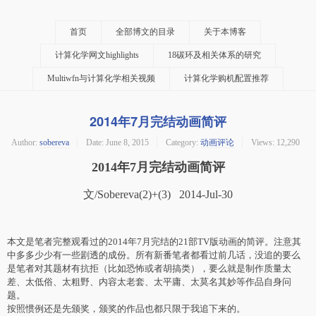
首页
全部博文的目录
关于本博客
计算化学网文highlights
18碳环及相关体系的研究
Multiwfn与计算化学相关视频
计算化学购机配置推荐
2014年7月完结动画简评
Author:
sobereva
Date:
June 8, 2015
Category:
动画评论
Views: 12,290
2014年7月完结动画简评
文/Sobereva(2)+(3) 2014-Jul-30
本文是笔者完整观看过的2014年7月完结的21部TV版动画的简评。注意其
中多多少少有一些剧透的成份。所有新番笔者都看过前几话，没追的要么
是笔者对其题材有抗拒（比如恐怖或者胡搞类），要么就是制作质量太
差、太低俗、太粗野、内容太老套、太平庸、太莫名其妙等作品自身问
题。
按照惯例还是先颁奖，颁奖的作品也都只限于我追下来的。