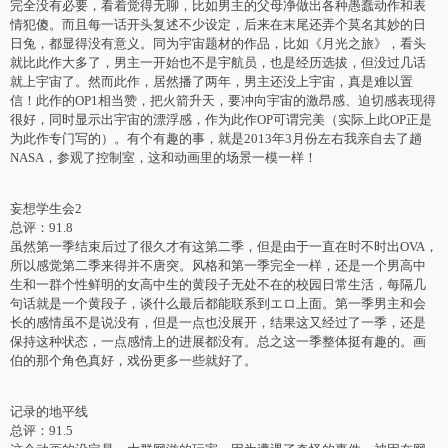
完全没有必要，看着觉得无聊，比如男主的父母净做出各种愚蠢动作和表
情犯傻。而且每一话开头复述不少设定，后来在末尾还弄个莫名其妙的日
日兔，都显得没有意义。同为宇宙题材的作品，比如《月光之旅》，看头
就比此作大多了，男主一开始也不是宇航员，也是经历选拔，但没过几话
就上宇宙了。然而此作，居然播了两年，男主还没上宇宙，真是难以置
信！此作的OP1相当赞，把火箭升天，要冲向宇宙的激昂感、迫切感表现得
很好，同时显示出宇宙的漂浮感，作为此作OP可谓完美（实际上此OP正是
为此作专门写的）。有个有趣的事，就是2013年3月份左右我亲自去了趟
NASA，参观了控制室，这和动画里的场景一模一样！
妄想学生会2
总评：91.8
虽然第一季结束后过了很久才有这第二季，但是由于一直在时不时出OVA，
所以感觉第二季来得并不唐突。风格和第一季完全一样，还是一个男高中
生和一群个性鲜明的女高中生的黄段子无处不在的校园日常生活，每隔几
句话就是一个黄段子，谈什么最后都能联系到エロ上面。第一季男主和会
长的感情虽不是说没有，但是一点也没展开，结果这又经过了一季，还是
保持这种状态，一点感情上的进展都没有。总之这一季整体挺有趣的。画
伯的那个角色真好，戏份更多一些就好了。
记录的地平线
总评：91.5