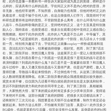
程，此作也是像一本教科书一样告诉大家如何成为真正的英雄，榜样是什
么样的，应该具有什么样的品质。宇佐间正义并不是内心绝对的坚强，并
非无敌，他也经常迷惘，不知所措，自身能力也有限，但他对绝对正义的
执着追求，却是不输于任何人的，在这点很值得人们学习，我觉得对于对
科研也是要持有这样的觉悟。不管剧情是多么离奇，在什么环境与什么敌
人战斗，作品始终歌颂的是正义，坚持绝对的正义，这个主旨真是特别激
励人心，我特喜欢，也很受感召，很多次在观看过程中觉得正义感在我心
熊熊燃烧。相对于此作的优秀，此作的人气真是不怎么样，中等偏下。其
实一开始人气还是挺旺的，也就是此作的第一个阶段，前几话令人十分眼
前一亮，特别有兴趣追下去，宇佐间正义就像cosplay一样扮成英雄和混
混、违法乱纪行为战斗，结果被搞得很惨，很好笑。然而，到了第7话左
右，第二阶段开始，突然活魔人登场，这超展开之后一度让人很觉得摸不
着头脑，自己到底在看什么？到底这一切是真是假？是现实的战斗还是在
表演特摄剧？到底此作搞什么鬼？自己是不是一直被蒙在鼓里？和活魔人
战斗过程中，敌人又傻又怪但是战斗又显得严肃。但是说严肃吧，敌人又
显得巨傻，导致战斗看起来怪怪的，不过倒也有个性。从这第二阶段起观
众人数就明显逐渐降低。在第二阶段弃番的观众我感觉都是比较失败的，
观赏水准不够，仅仅因为几话看不明白就轻易弃掉实在是太肤浅和轻率，
意识不到剧情的潜力和此作的非同寻常之处。到了第三阶段，真相被揭
开，大家恍然大悟，留下来的观众此时肯定多多少少庆幸没弃掉，觉得追
下来绝对不后悔。这部分揭露了政府的阴暗，把很多大实话都说出来了，
还映射到了三次元社会，我想要是在天朝不仅会被禁播，制作方肯定还会
被抓起来。制作方这么有胆，不怕被有关部门迫害，真是GJ！此作没多少
BG成份，也就是茉莉勾引后藤，但完全没有什么发展。反倒是此作的bl和