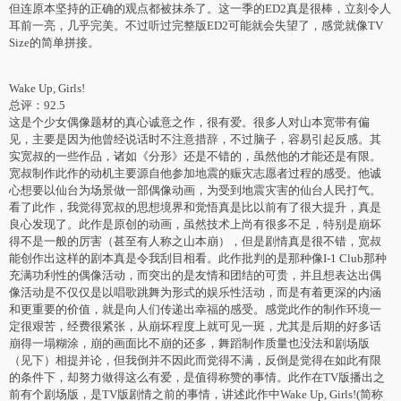
但连原本坚持的正确的观点都被抹杀了。这一季的ED2真是很棒，立刻令人
耳前一亮，几乎完美。不过听过完整版ED2可能就会失望了，感觉就像TV
Size的简单拼接。
Wake Up, Girls!
总评：92.5
这是个少女偶像题材的真心诚意之作，很有爱。很多人对山本宽带有偏
见，主要是因为他曾经说话时不注意措辞，不过脑子，容易引起反感。其
实宽叔的一些作品，诸如《分形》还是不错的，虽然他的才能还是有限。
宽叔制作此作的动机主要源自他参加地震的赈灾志愿者过程的感受。他诚
心想要以仙台为场景做一部偶像动画，为受到地震灾害的仙台人民打气。
看了此作，我觉得宽叔的思想境界和觉悟真是比以前有了很大提升，真是
良心发现了。此作是原创的动画，虽然技术上尚有很多不足，特别是崩坏
得不是一般的厉害（甚至有人称之山本崩），但是剧情真是很不错，宽叔
能创作出这样的剧本真是令我刮目相看。此作批判的是那种像I-1 Club那种
充满功利性的偶像活动，而突出的是友情和团结的可贵，并且想表达出偶
像活动是不仅仅是以唱歌跳舞为形式的娱乐性活动，而是有着更深的内涵
和更重要的价值，就是向人们传递出幸福的感受。感觉此作的制作环境一
定很艰苦，经费很紧张，从崩坏程度上就可见一斑，尤其是后期的好多话
崩得一塌糊涂，崩的画面比不崩的还多，舞蹈制作质量也没法和剧场版
（见下）相提并论，但我倒并不因此而觉得不满，反倒是觉得在如此有限
的条件下，却努力做得这么有爱，是值得称赞的事情。此作在TV版播出之
前有个剧场版，是TV版剧情之前的事情，讲述此作中Wake Up, Girls!(简称