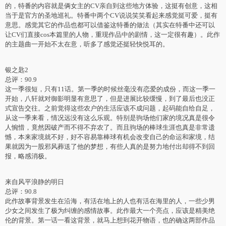
的，特番的内容就是俩女主的CV亲自到这些地方体验，这挺有创意，这相
当于是官方的圣地巡礼。特番中两个CV说说笑笑看起来感觉挺可爱，挺有
意思。感觉其它的作品也都可以借鉴这特番的做法（其实在特番中还可以
让CV们直接cos本篇里的人物，重现作品中的剧情，这一定很有趣）。此作
的主题曲一开始不太在意，听多了感觉还挺轻快悦耳的。
银之匙2
总评：90.9
这一季很短，只有11话。第一季的时候丝毫没有恋爱的成份，而这一季一
开始，八轩就对御影明显有意思了，但是进展比较缓慢，到了最后也没正
式宣告交往。之前觉得这些农户的生活应该不成问题，起码能自给自足，
从这一季来看，情况远没有这么乐观。特别是驹场他们家的境况真是很令
人惋惜，竟然因破产而不得不弃农了。而且驹场的棒球生涯也真是非常遗
憾，本来家境就不好，好不容易靠棒球有机会改变自己的命运和家境，结
果就因为一股邪风葬送了他的梦想，有些人真的是努力地付出却得不到回
报，略感消极。
来自风平浪静的明日
总评：90.8
此作故事背景发生在沿海，有活在地上的人也有活在海里的人，一些少男
少女之间发生了极为纠缠的感情故事。此作最大一个亮点，应该是精美绝
伦的背景。第一话一看这背景，就马上想到花开物语，也的确这两部作品