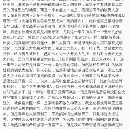
格不同，灌篮高手是相对来说接偏三次元的篮球，而黑子的篮球则是二次
元的偶像型篮球动画。而且一个有趣的一点是，看灌篮高手的以男人居
多，而看黑篮的肯定多半是腐女，光从B站上腐女们满屏激动痴傻的弹幕就
可见一斑（比如有腐女称自己想成为二黄的胖次）。此作也真是很迎合腐
女的口味，灌篮高手充满着激情，而黑篮则是充满着基情，腐得一塌糊
涂。黑篮的技能设定真是相当夸张，尤其这一季又加入了一个无比玄妙的
ZONE的设定，感觉进了ZONE之后就像开了加速齿轮一样，敏捷值暴涨。
比赛过程真是特别跌宕起伏，极吊人胃口，但是感觉比赛过程稍微有点模
式化，也就是己方先被对方虐，然后己方某人开挂，得了势，然后敌方也
开挂，己方势头被压住，然后己方另一人开更大的挂，然后对方再开更更
大的挂，己方再开更更更大的挂...开挂开到最高层次，就进入ZONE了。这
一季最后两场都是只赢了一分，赢得特别惊险。虽然这样你来我往的比赛
过程的确极为精彩、扣人心弦，诚凛不断地超越自己创造奇迹，不过也多
多少少让观众摸到了编剧的套路（没看过原作，不知道之后几场怎么样，
是否也是只赢一分）。说来，连高中生都这么超越常识了（比如能把篮球
架扣翻），这个世界里的NBA，特别是乔丹，是否都像武侠剧里那样会轻
功能飞起来了...这一季唯一看完了觉得不爽的一话是青峰最后居然没防住火
神的扣篮于是输掉了比赛。之所以不爽是因为，在我的意识里，青峰是最
强的，就像宫永照一样，是萦绕着不败的神话的，我之前喜欢青峰正是喜
欢这种唯我独尊的霸气，虽然他的傲慢有点令人不爽，不过他有傲慢的资
本。但是青峰被火神压制了，不败的神话也就破灭了，我觉得这太没道
理。火神再怎么开挂终究只是火神，怎么能让他哪怕在一瞬间超越青峰
呢？虽然我虽然希望诚凛一直赢下去，但是我却不希望是因为把青峰克制