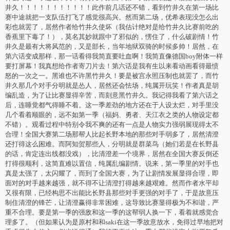
井久！！！！！！！！！！！此作前几话还不错，看到竹井久在第一场比
赛中途就把一支队伍打飞了感觉很高兴。然而第二场，优希表现没怎么出
彩也就罢了，居然作者给竹井久使坏（我估计绝对是给竹井久比赛前吃的
香蕉里下毒了！），莫名其妙就跟中了邪似的，愣住了，什么破剧情！竹
井久是最有大将风范的，又是部长，当年地狱双骑的时候多帅！居然，在
第六话变成那样，那一话看得我简直要吐血啊！我简直像德国boy附体一样
要打屏幕！我真想给作者寄刀片去！第六话是我有生以来看动画看得最愤
怒的一次之一。黑谁也不许黑竹井久！要是被宫永照压制也就罢了，而竹
井久那几个对手分明就是怂人，居然还会怯场，纯属开玩笑！作者真是胡
编乱造，为了让比赛显得辛苦，而刻意黑竹井久。我记得我看了第六话之
后，连睡觉都气得睡不着。这一季差劲的地方还在于人设太烂，对手里没
几个看着顺眼的，远不如第一季（福妈、勇者、天江衣之类的人物设定都
不错）。观看过程中特别令我不爽的还有一点是人物实力强弱展现得太不
合理！全国大赛第二场那帮人比起长野本地的那些对手弱多了，居然清澄
还打得这么困难。而阿知贺那些人，分明就是群菜鸟（她们若是在长野县
的话，肯定连出线都没戏），比清澄差一个境界，居然在全国大赛反倒还
打得很顺利，这简直难以置信，纯属乱编剧情。说来，第一季里的对手也
真是太强了，太闪耀了，而到了全国大赛，为了让剧情发展显得合理，即
面对的对手越来越强，就不得不让清澄打得越来越艰难。然而作者水平却
又很有限，已经构思不出能比长野县那些对手更强的对手了，于是故意压
制住清澄的锋芒，让清澄赢得非常困难，这导致比赛显得极为不和谐，严
重不合理。要是第一季的强敌和这一季的这帮弱人换一下，看着就感觉合
理多了。（但如果认为是原村和和saki在这一季故意放水，免得过早地把对