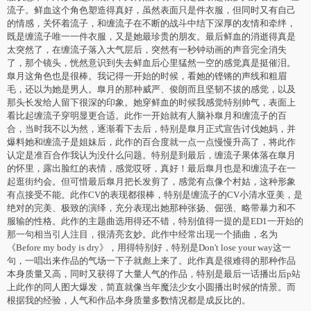
流子。鲜血这个角色塑造得真好，虽然表面只是件衣服，但同时又有自己
的情感，关怀着流子，和缠流子在不断的战斗中结下深厚的友情和牵绊，
既是缠流子唯一一件衣服，又是她最珍贵的朋友。最后鲜血的消逝得真是
太突然了，在缠流子落入大气层后，突然有一秒钟动画的声音完全消失
了，那个镜头，恍然意识到失去鲜血后心里猛然一空的感觉真是挺催泪。
臯月这角色也是很棒。我记得一开始的时候，看她的铿锵的声线和粗眉
毛，还以为她是男人。臯月的那种威严、俊朗而且坚韧不拔的感觉，以及
那头长发给人留下很深的印象。她穿鲜血的时候我感觉特别帅气，表面上
看比起缠流子穿明显更合适。此作一开始就有人脑补臯月和缠流子的百
合，当时我不以为然，逐渐看下去后，特别是臯月正式宣告讨伐她妈，并
爆料她和缠流子是姐妹后，此作的百合度就一点一点慢慢升高了，将此作
认定是准百合作我认为没什么问题。特别是到最后，缠流子果体落在臯月
的怀里，露出脸红的表情，感觉哎呀，真好！最后臯月也是和缠流子在一
起逛街约会。但可惜最后臯月把长发剪了，感觉有点像个村姑，这种形象
有点接受不能。此作CV的表现都很棒，特别是缠流子的CV小清水亚美，是
绝对的完美、极致的演绎，充分表现出她那种张扬、倔强、略带暴力和不
服输的性格。此作的主题曲选用得还不错，特别值得一提的是ED1一开始的
那一句相当引人注目，很清亮玄妙。此作中经常出现一个插曲，名为
《Before my body is dry》，用得特别好，特别是Don't lose your way这一
句，一唱出来作品的气场一下子就彪上来了。此作真是很难得的那种作品
本身质量又高，同时又获得了大量人气的作品，特别是最后一话播出后p站
上此作的同人图大爆发，简直就像当年魔法少女小圆播出时候的情景。而
根据我的经验，人气和作品本身质量多数情况都是成反比的。