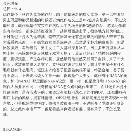
金色时光
总评：90.4
此作是今千秋作为监督的作品，由于这是著名的腐女监督，第一话中看到
男主万里和柳兄相遇的时候还以为此作名义上是BG但其实是腐作。不过没
能如愿，此作就是个实实在在的以大学为场景的BG恋爱作品。感觉此作着
实有点搞笑，很多剧情挺没脑子，越到后面越玄乎，很多地方颇为狗血，
不过倒也正是因为这笨拙、略带荒唐甚至还有点离奇的剧情给人带来了很
大观看的乐趣。一开始觉得女主是深井冰，虽然是个标准的白富美，但是
比较脑残。看到最后，男主女主二人都成深井冰了。男主多田万里自从从
桥上掉下来脑袋摔坏后就成了双重人格了，最后已经到了精神分裂的程
度，意识混乱，产生各种幻觉。居然最后他突然又找回了自我，来了个大
团圆，这故事显得太唐突了。觉得此作设定挺扯的，想让男主脑子有什么
毛病就有什么毛病。堀江由衣给香子配音着实很不错，特适合她，香子要
是不说话，不表现出烦人的那一面，倒真是个大美女。此作有个NANA的角
色，和《NANA》那里面的NANA设定一模一样，但是此作和《NANA》的
制作人员并不相同，很奇怪这NANA怎么跑到此作里来了，而且还并不是个
打酱油的，是有点戏份的，难道没有版权问题么？此作的OP、ED歌曲很有
堀江由衣的风格，挺有纯情感。OP2听感挺怪，虽然明显是想要表现出一种
意境，但是配乐显得很虚，仿佛音质很渣一样，不过听多了觉得还挺爽朗
的。总之此作水准平平，但是看起来倒还挺有趣，挺有乐子，不怎么乏
味。
STRANGE+