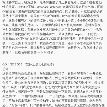
标准要求自己，锐意进取，最终转生成了真正的冒险者，这是个挺有激励
性的故事。此作OP不错，database~database~的歌词唱起来很有气势，同时
OP的画面风格颇有些美式的高度流畅的特点，同步感好。不过这是极少的
虽然播了两个季度，却只有一个OP的动画。此作的音乐是高梨康志负责
的，这是个很有才华的音响监督，在此作中表现不错，不少BGM挺能烘托
气氛。此作的男主是Shiroe，以腹黑和眼睛两个特点而著称，心地很善良，
同时又深谋远略，在解决很多重大问题中起到了最为关键性的作用，他的
才智和冷静使他在此作中显得相当帅气，甚至使我有cosplay一下的念头。
自称Shiroe的下仆的女忍者AKATSUKI设定上特别可爱，身形娇小又动作灵
敏，不怎么善于表达感情，我很喜欢这个角色。还有个不怎么起眼却又很
萌的角色叫セララ，脸蛋和头发都显得圆乎乎、肉呼呼的，有点笨拙迟钝
的样子，就连名字的发音(se la la)都萌。
GO！GO！575 （实际上是1月底完结）
总评：91.3
这是挺好看的百合泡面番，居然四话就完结了，真是不够看啊！一开始觉
得是两个青春女孩子玩玩闹闹的作品，没想到居然发展成了极为纯正的百
合片了。作品的主旨不是很明确，反复出现莫名其妙的575这个词，却没搞
懂575实质上到底是怎么回事，总之此作大意就是两个女子高生突然想搞出
什么乐子，想闪耀一下，于是就随便排练一下舞蹈。这俩人的性格是那种
典型的CP，一个相对沉默冷静，一个开朗大条，本来她们亲亲昵昵就挺放
闪，再加上后来冒出个百合控柚子，脑补的画面真是福利满满。此作居然
还出了好多“特番”。此作的各种场景、店铺都是在三次元世界实实在在存在