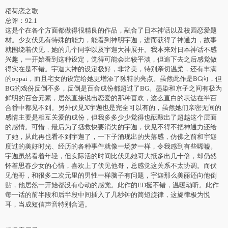
稻荷恋之歌
总评：92.1
这是个在各个方面都做得很精良的作品，融合了日本神话以及校园恋爱题
材。少女伏见有特殊的能力，能看到神明宇迦，进而获得了神通力，故事
就围绕着伏见，她的几个同学以及宇迦大神展开。我本来对日本神话不感
兴趣，一开始看到这种设定，觉得可能会比较平淡，但追下去之后感觉做
得实在是不错。宇迦大神的设定极好，非常美，特别亲切温柔，还有丰满
的oppai，而且宅女的设定给她更增添了独特的亮点。虽然此作是BG向，但
BG的戏份反倒不多，反倒是百合成份都超过了BG。墨染和京子之间有极为
鲜明的百合元素，居然直接说出恋爱的那种喜欢，这么直白的表达在半百
合番中都见不到。另外伏见X宇迦也是完全可以有的，虽然她们亲密无间的
感情主要是相互关爱的成份，但我多多少少觉得也酝酿出了超越这个层面
的感情。可惜，最后为了拯救快要消失的宇迦，伏见不得不把神通力还给
了她，从此再也看不到宇迦了，一下子涌现出的失落感，仿佛之前和宇迦
度过的美好时光、经历的各种事件就像一场梦一样，令我感到有些唏嘘。
宇迦虽然看着年轻，但实际活的时间比伏见她哥大抵多出几十倍，却仍然
怀着思春少女的心情，喜欢上了伏见他哥，总感觉这关系不太协调。而伏
见他哥，和很多二次元里的男性一样脑子有问题，宇迦那么美丽还向他倒
贴，他居然一开始都没有心动的感觉。此作的ED挺不错，温暖动听。此作
每一话的前半段和后半段中间插入了几秒钟的简短旋律，这旋律极为悦
耳，当成短信声音特别合适。