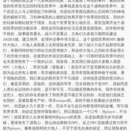
这个动画的设定是一大群网游的玩家，因为遭遇了奇怪的事件，被困在网
游的世界里无法回到现实世界中，故事就是发生在这个虚构的世界中。这
个设定让人马上联想起刀剑神域，但是此作里面玩家的心态却和刀剑神域
里的截然不同。刀剑神域里的人都想赶快离开那个世界回到现实，而此作
的玩家却都比较安于现状，在这个世界里安心地生活，甚至连离开这个虚
拟世界的想法都没有，感觉这些玩家的生活态度真是挺怪的。此作制作挺
不错的，故事挺有看头，战斗不是重点，主角们大多精力都用在建设
AKIBA城、建立秩序、处理外交事件等方面上。这个虚拟世界的NPC被称
作大地人，大地人表面看上去和冒险者无异，除了战斗力远不如那些玩家
们，有着同样的智力和自主的思考能力，和这些大地人之间的关系处理占
了此作很大戏份。在接受此作设定的基础上，有一日我对现实世界中的社
会关系突然有了一个新的认识。我发现，其实我们身边的大多数人都是
NPC（大地人），而非玩家（冒险者）！差别不在于是否拥有自主的意识，
因为这点所有人都有；而关键的差别是，是否有冒险者那种敢于创新、勇
于冒险的思想。我们身边的那些安于平凡现状，没有锐意进取的意识的人
们，像是卖票的、卖饭的、送快递的等等，完全就相当于是NPC，就如同是
人类社会运转的小齿轮，是可有可无，可以随意替换的存在。我并非歧视
这些人，他们的存在若缺失了则世界是不能正常运转的，但是他们是缺乏
自我的，是被批量生产的，而非unique的。虽然不能大批量缺少这样的
NPC，但是缺少几个甚至一些，完全不会引起任何察觉得到的波澜。而引领
世界变革，则必定是那些冒险者们。所以我提出一个口号：当player，不当
NPC！就算某些人生来有着绝对的player的资质，但是如果因为岁月的磨
砺，逐渐丧失了进取心，那么就会降格为NPC。反之NPC也能通过努力而升
格为player。像鲁迪那样的大地人，不甘于原先自身的设定，而以冒险者的