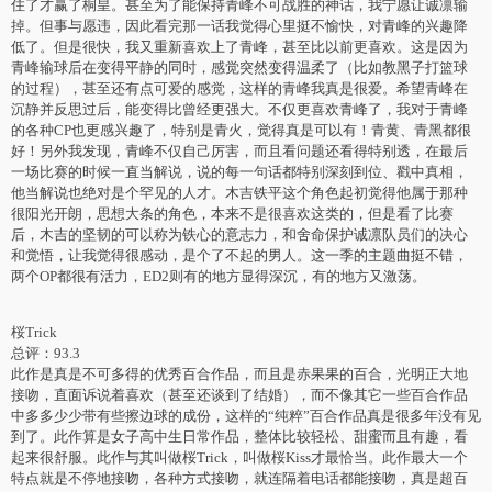
住了才赢了桐皇。甚至为了能保持青峰不可战胜的神话，我宁愿让诚凛输
掉。但事与愿违，因此看完那一话我觉得心里挺不愉快，对青峰的兴趣降
低了。但是很快，我又重新喜欢上了青峰，甚至比以前更喜欢。这是因为
青峰输球后在变得平静的同时，感觉突然变得温柔了（比如教黑子打篮球
的过程），甚至还有点可爱的感觉，这样的青峰我真是很爱。希望青峰在
沉静并反思过后，能变得比曾经更强大。不仅更喜欢青峰了，我对于青峰
的各种CP也更感兴趣了，特别是青火，觉得真是可以有！青黄、青黑都很
好！另外我发现，青峰不仅自己厉害，而且看问题还看得特别透，在最后
一场比赛的时候一直当解说，说的每一句话都特别深刻到位、戳中真相，
他当解说也绝对是个罕见的人才。木吉铁平这个角色起初觉得他属于那种
很阳光开朗，思想大条的角色，本来不是很喜欢这类的，但是看了比赛
后，木吉的坚韧的可以称为铁心的意志力，和舍命保护诚凛队员们的决心
和觉悟，让我觉得很感动，是个了不起的男人。这一季的主题曲挺不错，
两个OP都很有活力，ED2则有的地方显得深沉，有的地方又激荡。
桜Trick
总评：93.3
此作是真是不可多得的优秀百合作品，而且是赤果果的百合，光明正大地
接吻，直面诉说着喜欢（甚至还谈到了结婚），而不像其它一些百合作品
中多多少少带有些擦边球的成份，这样的“纯粹”百合作品真是很多年没有见
到了。此作算是女子高中生日常作品，整体比较轻松、甜蜜而且有趣，看
起来很舒服。此作与其叫做桜Trick，叫做桜Kiss才最恰当。此作最大一个
特点就是不停地接吻，各种方式接吻，就连隔着电话都能接吻，真是超百