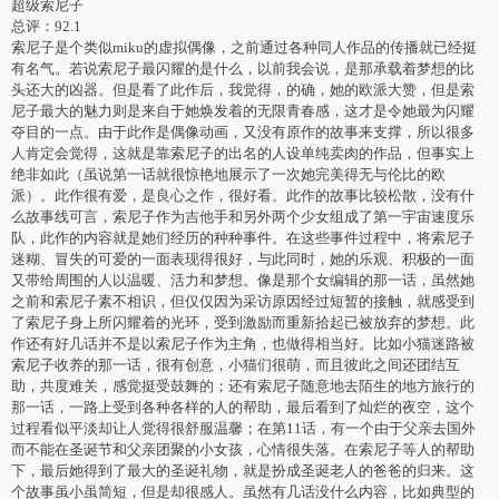
超级索尼子
总评：92.1
索尼子是个类似miku的虚拟偶像，之前通过各种同人作品的传播就已经挺
有名气。若说索尼子最闪耀的是什么，以前我会说，是那承载着梦想的比
头还大的凶器。但是看了此作后，我觉得，的确，她的欧派大赞，但是索
尼子最大的魅力则是来自于她焕发着的无限青春感，这才是令她最为闪耀
夺目的一点。由于此作是偶像动画，又没有原作的故事来支撑，所以很多
人肯定会觉得，这就是靠索尼子的出名的人设单纯卖肉的作品，但事实上
绝非如此（虽说第一话就很惊艳地展示了一次她完美得无与伦比的欧
派）。此作很有爱，是良心之作，很好看。此作的故事比较松散，没有什
么故事线可言，索尼子作为吉他手和另外两个少女组成了第一宇宙速度乐
队，此作的内容就是她们经历的种种事件。在这些事件过程中，将索尼子
迷糊、冒失的可爱的一面表现得很好，与此同时，她的乐观、积极的一面
又带给周围的人以温暖、活力和梦想。像是那个女编辑的那一话，虽然她
之前和索尼子素不相识，但仅仅因为采访原因经过短暂的接触，就感受到
了索尼子身上所闪耀着的光环，受到激励而重新拾起已被放弃的梦想。此
作还有好几话并不是以索尼子作为主角，也做得相当好。比如小猫迷路被
索尼子收养的那一话，很有创意，小猫们很萌，而且彼此之间还团结互
助，共度难关，感觉挺受鼓舞的；还有索尼子随意地去陌生的地方旅行的
那一话，一路上受到各种各样的人的帮助，最后看到了灿烂的夜空，这个
过程看似平淡却让人觉得很舒服温馨；在第11话，有一个由于父亲去国外
而不能在圣诞节和父亲团聚的小女孩，心情很失落。在索尼子等人的帮助
下，最后她得到了最大的圣诞礼物，就是扮成圣诞老人的爸爸的归来。这
个故事虽小虽简短，但是却很感人。虽然有几话没什么内容，比如典型的