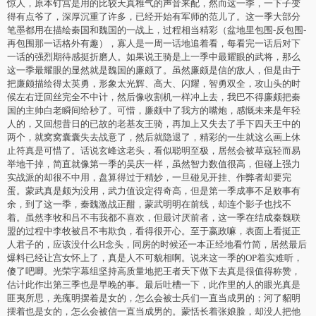
惊人，原本钉宫是用的比较天真稚气的声音来配，然而这一季，一下子变
得有点爷了，深厚沉重了许多，已经开始有军师的范儿了。这一季大部分
笔墨都用在描绘秦国和魏国的一战上，过程相当精彩（盆地里包围-反包围-
再包围那一话格外有趣），寡人是一周一话地追着看，每看完一话后对下
一话的强烈期待感挺折磨人。如果说王骑是上一季中最耀眼的武将，那么
这一季最耀眼的显然就是魏国的廉颇了。虽然廉颇是信的敌人，但是由于
把廉颇描绘得太英勇，形象太光辉、高大、闪耀，智勇双全，攻山头的时
候左右迂回丝完全不中计，然后像收割机一样冲上去，我巴不得廉颇把秦
国的主帅白老瞬间给秒了。可惜，廉颇中了我方的嘴炮，感慨未来是年轻
人的，又回想昔日的已故的老基友王骑，再加上又失去了手下四天王中的
两个，就窝窝囊囊失去战意了，然后就隐退了，精彩的一生就这么画上休
止符真是可惜了。话说玄峰这老头，看似聪明至极，居然会被草寇轻而易
举地干掉，简直就像第一季的吴庆一样，虽然智力数值很高，但碰上强力
实战派的却很不中用，盘算得过于精妙，一旦碰见开挂、作弊者却要完
蛋。蒙武真是颇为没用，武力值设定得奇高，但是第一季成事不足败事有
余，到了这一季，秦魏激战正酣，蒙武明明在前线，却连个影子也找不
着。虽然李牧和吕不韦我都不喜欢，但最讨厌前者，这一季在结成秦魏联
盟的过程中李牧被吕不韦欺负，看得很开心。至于嬴政嘛，表面上看挺正
人君子的，应该没什么H念头，同房的时候还一本正经地看竹简，居然最后
爆料已经让宫女怀上了，真是人不可貌相啊。说来这一季的OP着实难听，
傻了吧唧。光荣字幕组坚持高质量地把王者天下做下去真是很值得称赞，
估计此作出第三季也是早晚的事。最后吐槽一下，此作里的人的眼光真是
匪夷所思，羌瘣明摆着是女的，怎么会被士兵们一直当成男的；河了貂明
摆着也是女的，怎么会被信一直当成男的。蒙恬长着张娘脸，却没人把他