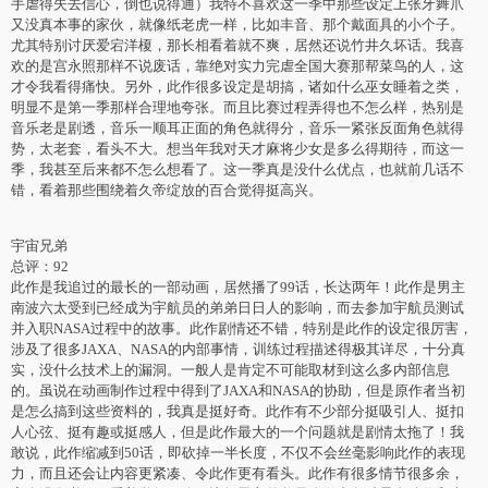
手虐得失去信心，倒也说得通）我特不喜欢这一季中那些设定上张牙舞爪
又没真本事的家伙，就像纸老虎一样，比如丰音、那个戴面具的小个子。
尤其特别讨厌爱宕洋榎，那长相看着就不爽，居然还说竹井久坏话。我喜
欢的是宫永照那样不说废话，靠绝对实力完虐全国大赛那帮菜鸟的人，这
才令我看得痛快。另外，此作很多设定是胡搞，诸如什么巫女睡着之类，
明显不是第一季那样合理地夸张。而且比赛过程弄得也不怎么样，热别是
音乐老是剧透，音乐一顺耳正面的角色就得分，音乐一紧张反面角色就得
势，太老套，看头不大。想当年我对天才麻将少女是多么得期待，而这一
季，我甚至后来都不怎么想看了。这一季真是没什么优点，也就前几话不
错，看着那些围绕着久帝绽放的百合觉得挺高兴。
宇宙兄弟
总评：92
此作是我追过的最长的一部动画，居然播了99话，长达两年！此作是男主
南波六太受到已经成为宇航员的弟弟日日人的影响，而去参加宇航员测试
并入职NASA过程中的故事。此作剧情还不错，特别是此作的设定很厉害，
涉及了很多JAXA、NASA的内部事情，训练过程描述得极其详尽，十分真
实，没什么技术上的漏洞。一般人是肯定不可能取材到这么多内部信息
的。虽说在动画制作过程中得到了JAXA和NASA的协助，但是原作者当初
是怎么搞到这些资料的，我真是挺好奇。此作有不少部分挺吸引人、挺扣
人心弦、挺有趣或挺感人，但是此作最大的一个问题就是剧情太拖了！我
敢说，此作缩减到50话，即砍掉一半长度，不仅不会丝毫影响此作的表现
力，而且还会让内容更紧凑、令此作更有看头。此作有很多情节很多余，