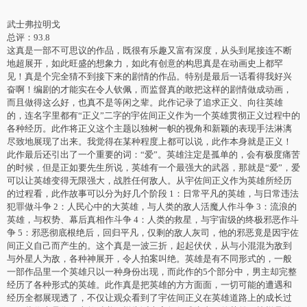
武士弗拉明戈
总评：93.8
这真是一部不可思议的作品，既很有乐趣又富有深度，从头到尾接连不断
地超展开，如此旺盛的想象力，如此有创意的构思真是在动画史上都罕
见！真是个完全猜不到接下来的剧情的作品。特别是最后一话看得我好兴
奋啊！编剧的才能实在令人钦佩，而监督真的敢把这样的剧情做成动画，
而且做得这么好，也真不是等闲之辈。此作记录了追求正义、向往英雄
的，连名字里都有“正义”二字的宇佐间正义作为一个英雄贯彻正义过程中的
各种经历。此作将正义这个主题以独树一帜的视角和新颖的表现手法淋漓
尽致地展现了出来。我觉得在某种程度上都可以说，此作本身就是正义！
此作最后还引出了一个重要的词：“爱”。英雄注定是孤单的，会有极度痛苦
的时候，但是正如要先生所说，英雄有一个最强大的武器，那就是“爱”，爱
可以让英雄变得无限强大，战胜任何敌人。从宇佐间正义作为英雄所经历
的过程看，此作故事可以分为好几个阶段 1：日常平凡的英雄，与日常违法
犯罪做斗争 2：人民心中的大英雄，与人类的敌人活魔人作斗争 3：流浪的
英雄，与权势、幕后真相作斗争 4：人类的救星，与宇宙级的终极邪恶作斗
争 5：邪恶彻底根绝后，回归平凡，仅剩的敌人灰司，他的邪恶竟是因宇佐
间正义自己而产生的。这个真是一波三折，起起伏伏，从与小混混为敌到
与外星人为敌，各种神展开，令人拍案叫绝。英雄是有不同形式的，一般
一部作品里一个英雄只以一种身份出现，而此作的5个部分中，男主却完整
经历了各种形式的英雄。此作真是把英雄的方方面面，一切可能的遭遇和
经历全都展现透了，不仅让观众看到了宇佐间正义在英雄道路上的成长过