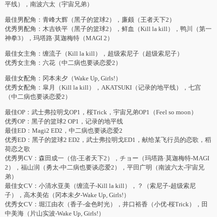
平线），南波六太（宇宙兄弟）
最佳男配角：青峰大辉（黑子的篮球2），廉颇（王者天下2）
优秀男配角：木吉铁平（黑子的篮球2），鲜血（Kill la kill），鸭川（第一
神拳3），玛塔路·莫迦梅特（MAGI 2）
最佳女主角：缠流子（Kill la kill），超级索尼子（超级索尼子）
优秀女主角：六花（中二病也要谈恋爱2）
最佳女配角：冈本未夕（Wake Up, Girls!）
优秀女配角：皐月（Kill la kill），AKATSUKI（记录的地平线），七宫
（中二病也要谈恋爱2）
最佳OP：武士弗拉明戈OP1，桜Trick，宇宙兄弟OP1（Feel so moon）
优秀OP：黑子的篮球2 OP1，记录的地平线
最佳ED：Magi2 ED2，中二病也要谈恋爱2
优秀ED：黑子的篮球2 ED2，武士弗拉明戈ED1，献给某飞行员的恋歌，稻
荷恋之歌
优秀男CV：森田成一（信-王者天下2），チョー（玛塔路·莫迦梅特-MAGI
2），福山润（勇太-中二病也要谈恋爱2），平田广明（南波六太-宇宙兄
弟）
最佳女CV：小清水亚美（缠流子-Kill la kill），？（索尼子-超级索尼
子），高木美佑（冈本未夕-Wake Up, Girls!）
优秀女CV：堀江由衣（香子-金色时光），井口裕香（小优-桜Trick），田
中美海（片山实波-Wake Up, Girls!）