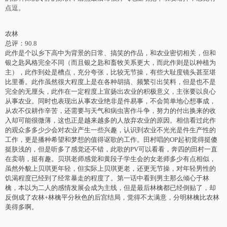
点逗。
农林
总评：90.8
此作是个以乡下高中为背景的日常、搞笑的作品，和农业密切相关，但和
银之匙风格完全不同（而且银之匙和畜牧关系更大，而此作则是以种植为
主），此作到处是槽点，充分夸张，比较无节操，有些大耻度镜头甚至堪
比里番。此作虽然很大程度上是在各种胡搞、频繁引出笑料，但是也不是
完全的无厘头，此作在一定程度上宣扬出农业的积极意义，主张要以良心
从事农业。同时也表现出从事农业绝非是件易事，不会简单地心想事成，
从农不仅耕作辛苦，还需要与天气和病虫害作斗争，努力的付出换来的收
入却可能很微薄，这也正是越来越多的人放弃农业的原因。相信看过此作
的观众多多少少会对农业产生一些兴趣，认识到农业不光光是件生产性的
工作，更是播种希望和梦想的值得讴歌的工作。田村唱的OP起初觉得挺傻
挺肤浅的，但是听多了感觉还不错，此歌的PV可以看看，奔四的田村一直
在卖萌，挺有趣。贝琪老师感觉和黄段子学生会的女老师多少有点相似，
虽然外貌上贝琪更年轻，但实际上贝琪更老，还更无节操，对年轻男性的
饥渴程度已经到了经常暴走的程度了。第一话中看到男主那么倾心于林
檎，本以为二人的感情发展会成为主线，但是最后林檎都已经倒贴了，却
反倒成了农林+林檎平分秋色的后宫结局，觉得不太满意，分明林檎比农林
美得多啊。