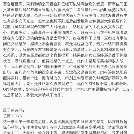
百合度巨高。茉莉和萌之间百合到已经可以随意接吻的程度，而宇佐间正
义甚至最后居然都赤果果地向后藤求婚了！看到最后一话的时候把我激动
得使劲连拍大腿。虽然一开始就觉得这俩人之间有感情，剧情发展过程中
也有很多次闪光点，但怎么也想不到最后能发展到这种超越大多数腐作的
程度（虽然我早就希望着二人能结婚）。话说后藤的手机女友真令我伤
心，也很感动，后藤真是一个重感情的男人，只有一个活在手机里或者说
活在内心里的虚构的女友真是太可怜了。好在看样子以后一直都会有宇佐
间正义相陪伴，感情上不会再寂寞，我觉得也舒心了。最后一话稍微觉得
有点突兀，后藤的女友到底是怎么回事没搞清楚，还以为真相和灰司有什
么关系，以为在最后能把这个真相揭开，结果他的女友最终还是处于神隐
状态，没能真相大白。值得吐槽的一点是，此作中都是靠英雄和敌人战
斗，我比较纳闷自卫队到底干嘛去了，生死攸关的战斗却最多也只派警察
出场。茉莉这个角色的设定很不错，又漂亮又是百合女，肉松遥给她配音
配得很好，很有个性，挺有魅力的（特别是勾引后藤的时候那娇滴滴的声
线超诱人），要不是性格那么腹黑就好了。此作的ED1很不错，听着舒服。
OP1特别赞，高潮部分很有英雄式的燃情，作为此作主题曲极为合适。OP2
也是不错的，将爱大声呐喊了出来。
黑子的篮球2
总评：93.5
这一季比第一季感觉更棒，观赏过程真是有血脉喷张的感觉，比赛过程超
惊心动魄，制作质量极赞！有些人总拿黑篮和灌篮高手对比，然后觉得黑
篮太中二，太科幻。但在我来看，黑篮和灌篮高手做得都很好，只不过风