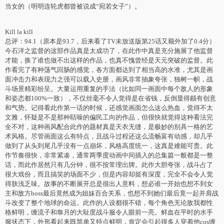
当女的（明明连轮虎都曾被说成“宛若女子”）。
Kill la kill
总评：94.1（原本是93.7，后来看了TV未放送版第25话又额外加了0.4分）
今石洋之监督的这部作品真是太成功了，在此作中真是充分施展了他监督
才能，换了谁也做不出这样的作品，也真不愧曾经是天元突破的监督。此
作看完了有种荡气回肠的感觉，各方面都达到了相当高的水准，尤其是画
面冲击力和表现力之强可以载入史册，画风非常抽象夸张，独树一帜，战
斗场景精彩纷呈。大量运用重复的手法（比如同一画面中每个敌人的形象
和姿态都100%一致），不仅丝毫不令人觉得是在省钱，反倒显得颇有创意
和气势。记得看此作第一话的时候，还感觉画面怎么这么热血，觉得不太
文雅，怀疑是不是那种聒噪的偏民工向的作品，但很快就觉得这种看法完
全不对，这种画风配合此作的题材真是天衣无缝，是极妙的别具一格的艺
术风格。尽管画面这么有特点，且战斗过程还这么流畅富有动感，却几乎
做到了从头到尾几乎没有一点崩坏，风格高度统一，这真是难能可贵。此
作节奏很快，非常紧凑，通常两季度动画中间插入的总集篇一般都是一整
话，而此作居然只有几分钟，很不按常理出牌。此作大胆夸张，战斗占了
很大戏份，而且搞笑的场面不少，但是内容却挺有深度，完全不会令人觉
得肤浅乏味。故事的不断展开总是很出人意料，想必谁一开始也想不到女
主和敌方boss最后竟然成为姐妹百合关系，也想不到她们最后竟一起并肩战
斗改变了整个地球的命运。此作的人设都很不错，每个角色无论敌我都性
格鲜明，缠流子和臯月的大耻度战斗服令人眼前一亮。鲜血在平时的水手
服状态下，外形看起来既简单又特点鲜明，肯定会引起很多人穿着他cos缠