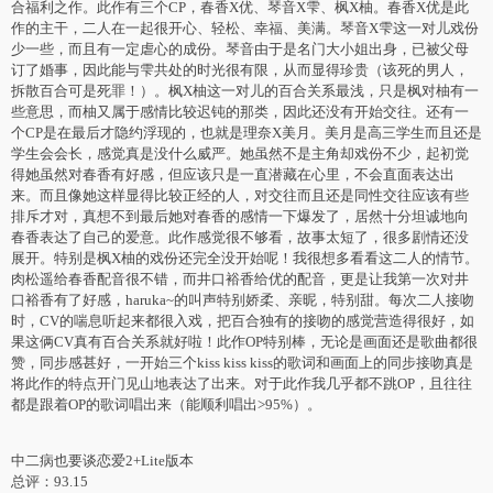
合福利之作。此作有三个CP，春香X优、琴音X雫、枫X柚。春香X优是此
作的主干，二人在一起很开心、轻松、幸福、美满。琴音X雫这一对儿戏份
少一些，而且有一定虐心的成份。琴音由于是名门大小姐出身，已被父母
订了婚事，因此能与雫共处的时光很有限，从而显得珍贵（该死的男人，
拆散百合可是死罪！）。枫X柚这一对儿的百合关系最浅，只是枫对柚有一
些意思，而柚又属于感情比较迟钝的那类，因此还没有开始交往。还有一
个CP是在最后才隐约浮现的，也就是理奈X美月。美月是高三学生而且还是
学生会会长，感觉真是没什么威严。她虽然不是主角却戏份不少，起初觉
得她虽然对春香有好感，但应该只是一直潜藏在心里，不会直面表达出
来。而且像她这样显得比较正经的人，对交往而且还是同性交往应该有些
排斥才对，真想不到最后她对春香的感情一下爆发了，居然十分坦诚地向
春香表达了自己的爱意。此作感觉很不够看，故事太短了，很多剧情还没
展开。特别是枫X柚的戏份还完全没开始呢！我很想多看看这二人的情节。
肉松遥给春香配音很不错，而井口裕香给优的配音，更是让我第一次对井
口裕香有了好感，haruka~的叫声特别娇柔、亲昵，特别甜。每次二人接吻
时，CV的喘息听起来都很入戏，把百合独有的接吻的感觉营造得很好，如
果这俩CV真有百合关系就好啦！此作OP特别棒，无论是画面还是歌曲都很
赞，同步感甚好，一开始三个kiss kiss kiss的歌词和画面上的同步接吻真是
将此作的特点开门见山地表达了出来。对于此作我几乎都不跳OP，且往往
都是跟着OP的歌词唱出来（能顺利唱出>95%）。
中二病也要谈恋爱2+Lite版本
总评：93.15