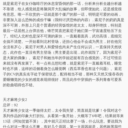
就是索尼子在女仆咖啡厅的休息室昏倒的那一话，分析来分析去越分析越
不靠谱，给人感觉就是将脑洞开大乱编的故事，但即便如此，还是感觉很
有意思。唯一不欣赏的一话就是那个僵尸的那一话，明明是可爱的动画，
非要加入这么恐怖的成份干嘛（我特讨厌恐怖的内容）...索尼子的奶奶真是
深不可测，外形上只是个普通的经营饭馆的老太太，却身怀绝技，特别是
最后一话居然上台弹吉他，锋芒简直把索尼子她们第一宇宙速度给压下去
了。经纪人北村也是深不可测的家伙，一直戴着面具，武功高强，底细完
全搞不清楚。一开始看到北村登场，还担心他会不会成为男主，好在他完
全没有歹心，索尼子对男人和爱情也尚未产生任何认识，一直保持天然状
态，此作也一直没有男主登场（男主要是出现，此作就毁了。因为索尼子
是大家的偶像）。索尼子和她当年的学姐还挺有百合感觉的，不过可惜后
来就没有再发展了。有一点有点想吐槽，就是索尼子一直戴着耳机，睡觉
时也不摘，这样的话侧着身怎么睡觉啊（西瓜萃香也有这个问题）。索尼
子的CV的真实名字处于保密状态，配得相当不错，那种又天然又慢吞吞的
爱睡懒觉的少女的感觉表现得很好，而且此作中穿插的一系列青春可爱系
的歌曲唱得也不错。
天才麻将少女2
总评：92
天才麻将少女这一季做得太烂，太令我失望，简直就是坑爹！令我对这个
系列作品的印象大打折扣。从看第一集开始，大概等了6年吧，结果就等来
13话（阿知贺篇不算），其中就只正经比赛了一场，什么玩意。要说我为
什么对这一季这么不爽，有好几个原因，第一大原因就是，居然敢黑我竹