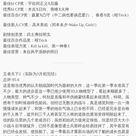
最佳bl CP奖：宇佐间正义X后藤
优秀bl CP奖：木吉X日向、青峰X火神
最佳百合CP奖：森夏X凸守（中二病也要谈恋爱2）、春香X优（桜Trick）
最佳新人CV奖：高木美佑（冈本未夕-Wake Up, Girls!）
剧情创意奖：武士弗拉明戈
最佳百合作品奖：桜Trick
最佳表现力奖：Kill la kill、第一神拳3
最佳背景：来自风平浪静的明日
王者天下2（实际为3月初完结）
总评:95.6
这是相当优秀的以天朝战国时代为题材的大作，这一季比第一季水准高了
不少，最大的进步是这一季已很少使用3D人物模型了，看起来顺眼多了，
人物美型、帅气不少，特别是羌瘣和半伪娘蒙恬看起来很漂亮，特萌。虽
然有个别时候崩得也挺凶。信经过无数次的战斗，真是感觉到他一点一滴
慢慢成长起来了，和第一季的他在气场上已全然不同，已经是完全是合格
的千人将了，提升到三千人将甚至万人将的道路也逐渐变得明朗起来了。
信的队伍里的几个老成员们，虽然初始武力值肯定很低，但是经历大大小
小战斗后等级猛升，已经不是像普通士兵那样会轻易挂掉了，其中甚至有
的已经会发招、使技能了。这一季最后才重新出场的河了貂的成长也甚是