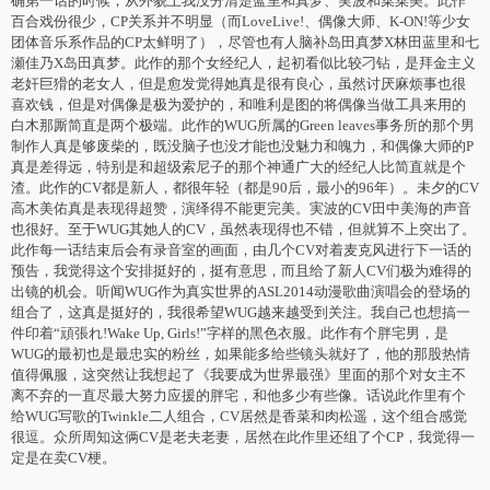
确第一话的时候，从外貌上我没分清楚蓝里和真梦、実波和菜菜美。此作
百合戏份很少，CP关系并不明显（而LoveLive!、偶像大师、K-ON!等少女
团体音乐系作品的CP太鲜明了），尽管也有人脑补岛田真梦X林田蓝里和七
瀬佳乃X岛田真梦。此作的那个女经纪人，起初看似比较刁钻，是拜金主义
老奸巨猾的老女人，但是愈发觉得她真是很有良心，虽然讨厌麻烦事也很
喜欢钱，但是对偶像是极为爱护的，和唯利是图的将偶像当做工具来用的
白木那厮简直是两个极端。此作的WUG所属的Green leaves事务所的那个男
制作人真是够废柴的，既没脑子也没才能也没魅力和魄力，和偶像大师的P
真是差得远，特别是和超级索尼子的那个神通广大的经纪人比简直就是个
渣。此作的CV都是新人，都很年轻（都是90后，最小的96年）。未夕的CV
高木美佑真是表现得超赞，演绎得不能更完美。実波的CV田中美海的声音
也很好。至于WUG其她人的CV，虽然表现得也不错，但就算不上突出了。
此作每一话结束后会有录音室的画面，由几个CV对着麦克风进行下一话的
预告，我觉得这个安排挺好的，挺有意思，而且给了新人CV们极为难得的
出镜的机会。听闻WUG作为真实世界的ASL2014动漫歌曲演唱会的登场的
组合了，这真是挺好的，我很希望WUG越来越受到关注。我自己也想搞一
件印着“頑張れ!Wake Up, Girls!”字样的黑色衣服。此作有个胖宅男，是
WUG的最初也是最忠实的粉丝，如果能多给些镜头就好了，他的那股热情
值得佩服，这突然让我想起了《我要成为世界最强》里面的那个对女主不
离不弃的一直尽最大努力应援的胖宅，和他多少有些像。话说此作里有个
给WUG写歌的Twinkle二人组合，CV居然是香菜和肉松遥，这个组合感觉
很逗。众所周知这俩CV是老夫老妻，居然在此作里还组了个CP，我觉得一
定是在卖CV梗。