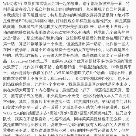
WUG)这7个成员参加试镜后走到一起的故事。这个剧场版很推荐一看，特
别是最后在没几个观众的舞台上她们跳的舞蹈，充分展现了自己的风采，
令我感觉非常闪耀且感动，特别是旋转的时候胖次露得真是极赞！绝对不
是像普通BG动画那样庸俗地讨好雄性观众那样刻意地露出胖次，而是英姿
飒爽地、飘逸帅气洒脱地将少女的究极美妙展现出来，动画史上没有几个
动画能把胖次镜头表现得这么有欣赏性这么有动感，感觉那几个镜头的胖
次是“活的”，是充满生机和梦想的！这段剧场版最后的舞蹈也被用到了此作
第一话，算是和剧场版做一个承接。但居然播出第一话后，此作被一些人
在网上使劲喷，真是不知道这帮脑子进水的人在想些什么，此作真是黑不
得的。感觉此作偏短，还有很大的展开余地。像是偶像大师出了一系列作
品，LoveLive!也有第二季，如果WUG这个优秀的题材不多挖掘挖掘的话就
太浪费了。此作的ED挺不错，合唱很舒缓，带着圣洁的感觉。OP则显得平
平。此作是音乐+偶像的作品，WUG虽然也唱了好几个歌曲，唱得不错，但
歌曲本身质量上不够突出，和LoveLive!、K-ON!等相比差距较大，也不及
剧场版的主题曲。此作的7个少女中，我最最最最最喜欢的就是冈本未夕，
实在太萌太可爱了！内心很纯洁，虽然已经17岁了，却还很是挺天真、爱
哭，挺有孩子气的感觉。未夕真是my小天使！已经将她纳入本人二次元后
宫列表。其次，觉得片山実波也挺不错，吃货属性很萌。第3话是专门以片
山実波为主角的一话，这一话看了之后真是令人感觉心中特别温暖。我对
WUG七人的好感度是未夕>実波>真梦>夏夜>蓝里>菜菜美=佳乃。佳乃这个
队长，我实在不是很喜欢，性格不温柔。同样菜菜美性格也不怎么样，尤
其是前期功利心比较明显。说来第一话播出的时候有人说此作的人设有点
重叠而分不清，虽然这说得显然不对，她们的性格差异还是很大的，但的