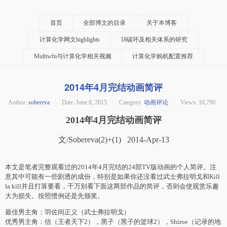
首页
全部博文的目录
关于本博客
计算化学网文highlights
18碳环及相关体系的研究
Multiwfn与计算化学相关视频
计算化学购机配置推荐
2014年4月完结动画简评
Author:
sobereva
Date:
June 8, 2015
Category:
动画评论
Views: 10,790
2014年4月完结动画简评
文/Sobereva(2)+(1) 2014-Apr-13
本文是笔者完整观看过的2014年4月完结的24部TV版动画的个人简评。注
意其中可能有一些剧透的成份，特别是如果你还没看过武士弗拉明戈和Kill
la kill并且打算要看，千万别看下面这两部作品的简评，否则会使观赏乐趣
大为损失。按照惯例还是先颁奖。
最佳男主角：羽佐间正义（武士弗拉明戈）
优秀男主角：信（王者天下2），黑子（黑子的篮球2），Shiroe（记录的地