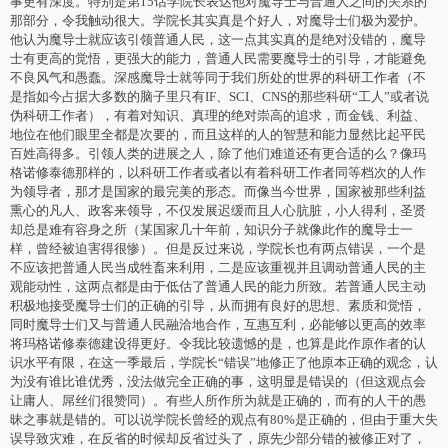
事更有深度。特别是第15话学院长表达他对魔导士与普通人之间的关系的
那部分，令我触动很大。学院长其实真是个好人，对魔导士们极为爱护。
他认为魔导士就应该引领普通人民，这一点其实真的是绝对没错的，魔导
士有更高的觉悟，更强大的能力，普通人民需要魔导士的引导，才能避免
不良风气和愚蠢。深感魔导士就等同于我们所处的世界的科研工作者（不
是指如今占据大多数的脑子里只有IF、SCI、CNS的那些科研“工人”或者说
伪科研工作者），有着对知识、真理的绝对崇高的追求，而金钱、利益、
地位在他们眼里全都是次要的，而且这样的人的智慧和能力显然比起平民
百姓高得多。引领人类的进展之人，除了他们难道还有更合适的么？像玛
格诺修泰德那样的，以科研工作者或者以有着科研工作者同等档次的人作
为领导者，那才是国家的最完美的形态。而像当今世界，国家被那些利益
熏心的凡人、政客来领导，不仅发展迟缓而且人心肮脏，小人得利，圣贤
却总是难有容身之所（某国家几十年前，知识分子就像此作的魔导士一
样，曾经被迫害得很惨）。但是反过来说，学院长也有两点错误，一个是
不应该把普通人民当成牲畜来利用，二是应该重视并且调动普通人民的主
观能动性，这两点都是由于低估了普通人民的能力所致。若普通人民主动
积极地接受魔导士们的正确的引导，从而拥有良好的思想、素质和觉悟，
同时魔导士们又与普通人民融洽地合作，互惠互利，必能够以更高的效率
将玛格诺修泰德建设得更好。令我比较遗憾的是，也算是此作原作者的认
识水平有限，在这一季最后，学院长“错误”地修正了他原本正确的观念，认
为没有谁比谁优秀，没法做完全正确的事，这明显是错误的（但这观点会
让庸人、屌丝们很赞同）。有些人所作所为就是正确的，而有的人干的愚
昧之事就是错的。可以说学院长曾经的观点有80%是正确的，但由于重大失
误导致灾难，在反省的时候却反省过头了，原先少部分错的被修正对了，