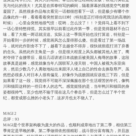
无与伦比的强大！尤其是在挥拳特写的瞬间，隔着屏幕的我感觉空气都要
凝固了。虽然很多作品每次看完一话都很想看下一话，但是极少有哪个作
品像此作一样，看着看着突然冒出ED时（特别是正打得你死我活的高潮的
时候），心里会突然地很气愤：哎哟，怎么没了！！？觉得马上看不到下
一话心里特憋得慌。其实很早以前看过此作第一季，但是觉得题材不合口
味，看了大概一两话就没追。实际上这一季我开始也没打算追，特别是一
开始看到一步的时候，感觉画风怎么显得那么傻。但是看过了第一场战
斗，就对此作割舍不下了，越看下去越舍不得弃，很快就彻底打消了弃番
的念头。虽然此作主角是一步，但是很大程度上风头都被其他人抢了。鹰
村夺得了金腰带后，最后几话讲述日本战败后被美国人侮辱的故事，这段
故事真是超棒，感觉就像当年八国联军入侵天朝，中国人被视为东亚病
夫，然后少数几个人勇敢地站出来跟洋人堵上自己的性命去换取尊严。虽
然想必很多人对日本人很有偏见，好像作为战败国就应该低三下四，但是
如果看了这一段，我觉得不可能不深深佩服在那个生活艰苦的年代，像鸭
川和猫田这样的一些日本人的志气。感觉挺怪的是，当年鸭川和猫田的身
姿都很帅气，至少也绝不输于现在这几个拳击手，但是怎么过了半个世
纪，都变成那么挫的小老头了...这岁月也太不饶人了。
MAGI 2
总评：93
MAGI是个世界架构极为庞大的作品，也顺利成章地出了第二季，相信第三
季肯定是早晚的事。第二季做得依然很精彩，战斗部分富有魄力，并且故