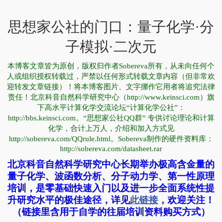
思想家公社的门口：量子化学·分
子模拟·二次元
本博客文章皆为原创，版权归作者Sobereva所有，从未向任何个
人或组织授权转载过，严禁以任何形式转载文章内容（但非常欢
迎转发文章链接）！将本博客图片、文字挪作它用者将追究法律
责任！北京科音自然科学研究中心（http://www.keinsci.com）旗
下高水平计算化学交流论坛“计算化学公社”：
http://bbs.keinsci.com。“思想家公社QQ群” 专供讨论理论和计算
化学，合计上万人，介绍和加入方式见
http://sobereva.com/QQrule.html。Sobereva制作的硬件资料库：
http://sobereva.com/datasheet.rar
北京科音自然科学研究中心长期举办极高含金量的
量子化学、波函数分析、分子动力学、第一性原理
培训，是零基础快速入门以及进一步全面系统性提
升研究水平的极佳途径，详见
此链接
，欢迎关注！
（链接里含用于自学的往届培训资料购买方式）