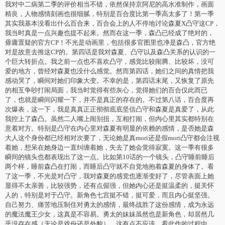
我对中二病第二季的评价相当不错，依然保持京阿尼的高水准制作，画面
精良，人物感情刻画也很细腻，特别是百合度比第一季高太多了！第一季
其实我基本没看出什么百合来，百合会上的人不停地讨论森夏X凸守这CP，
我当时真是一点兴趣也提不起来。然而在这一季，森凸已经成了绝对的，
毋庸置疑的官方CP！不光是动画里，包括很多官图里也净是森凸，官方绝
对是故意去推这CP的。第四话是我对森夏、凸守以及森凸关系的认识的一
个巨大转折点。我之前一点也不喜欢凸守，感觉比较闹腾、比较坏，没可
爱的地方，曾经对森夏也没什么感觉。然而第四话，她们之间的真情把我
感动哭了，瞬间对她们印象大变。不幸的是，第四话末尾，又恢复了原先
的相互争吵打闹局面，我当时觉得有些灰心，觉得她们的百合仅此而已
了，也就是瞬间闪耀一下，并不是真正的存在的。不过第八话，百合度再
次爆表，这一下，我是真真正正彻彻底底坚信凸守和森夏是真爱了，从此
我控上了森凸。虽然二人嘴上闹别扭，互相打闹，但内心里其实都特别在
意着对方。特别是凸守在内心里对森夏有明显的依赖的感情，是否她是森
大人这个身份都已经相对次要了，无论她是真mori还是假mori凸守都会注视
着她，想呆在她身边一直纠缠着她，失去了她会觉得寂寞。这一季有很多
瞬间的镜头也都表现出了这一点。比如第10话的一个镜头，凸守睡前睡后
两个样，睡前森凸在打闹，而睡后凸守就不自觉地抱着森夏的身体了。看
了这一季，不光是对凸守，我对森夏的感觉也逐渐变好了，尽管表面上她
显得不太亲善，比较强势，还有点倔强，但她内心还是挺温柔的，挺关怀
人的，特别是对于凸守。新角色七宫挺不错，挺可爱，而且内心挺坚强。
自己努力、痛苦地压制住对勇太的感情，最终战胜了这份感情，成为永远
的魔法魔王少女，这真是不容易。勇太的妹妹虽然也是新角色，却居然几
乎没存在感（无论是戏份还是外貌），这有点不应该。看此作的过程中，