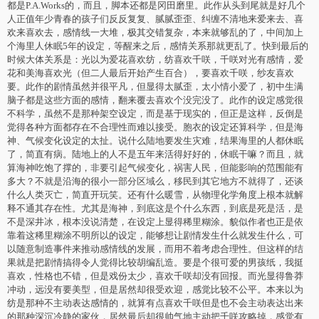
都是P.A.Works的，而且，脚本还都是冈田磨里。此作从头到尾就是好几个
人正值年少青春的孩子们反反复复、腻腻歪歪、纠缠不清地来爱来去、喜
欢来喜欢去，感情线一大堆，极其交错复杂，本来就够乱的了，中间加上
个海里人休眠5年的设定，等醒来之后，感情关系那就更乱了。快到最后的
时候大体关系是：光以为爱花喜欢纺，纺喜欢千咲，千咲对光有感情，爱
花和美海喜欢光（但二人最后开始产生百合），要喜欢千咲，纱友喜欢
要。此作的剧情虽然并很平凡，但显得太腻歪，太小情小爱了，初中生满
脑子都是这些方面的感情，翻来覆去喜欢个没完没了。此作的设定感觉很
不科学，虽然不是那种架空设定，而是基于现实的，但正是这样，反倒是
觉得各种方面都存在不合理性而难以接受。胞衣的设定还算科学，但是海
神、气候变化设定的太扯。说什么陆地要发生灾难，结果海里的人都休眠
了，简直有病。陆地上的人不是五年来活得好好的，休眠干嘛？而且，就
算海神吃饱了撑的，非要引起气候变化，祸害人民，但能影响的范围能有
多大？不就是沿海的很小一部分区域么，移民到其它地方不就得了，还谈
什么人类灭亡，简直开玩笑。还有什么暖雪，从物理化学角度上根本就解
释不通其存在性。尤其是海神，到底这是个什么东西，到底是死是活，是
不是深井冰，根本没说清楚，在设定上显得稀里糊涂。貌似作者也正是依
靠着这稀里糊涂不明所以的设定，能够想让剧情发生什么就发生什么，可
以随意制造事件来推动感情线的发展，而用不着考虑合理性。但这样的结
果就是把剧情搞得令人觉得比较胡编乱造。要是个很可爱的男孩纸，我挺
喜欢，性格也不错，但是戏份太少，喜欢千咲却没有回报。而光显得鲁莽
冲动，远没有要美型，但是居然却很受欢迎，感觉比较不公平。本来以为
纺是那种不主动表达感情的，就算有点喜欢千咲但是也不会主动表达出来
的那种深沉冷静的家伙，居然最后却很帅气地主动把千咲攻略掉，感觉有