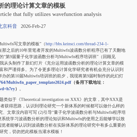
析的理论计算文章的模板
rticle that fully utilizes wavefunction analysis
北京科音
2026-Feb-27
ultiwfn写文章的模板”（
http://bbs.keinsci.com/thread-234-1-
之后的10年里笔者开发的Multiwfn波函数分析程序已有了天翻地
“第9届量子化学波函数分析与Multiwfn程序培训班”（回顾见
我从头制作了新幻灯片《充分运用波函数分析的理论计算文章的模
丰富和严谨得多。为了令更多理论计算化学研究者有机会充分认识到
将要举办的第10届Multiwfn培训班的前夕，我现将第9届时制作的此幻灯
/764/Multiwfn_paper_template2024.pdf
（备用下载地址：
wd=h7ry
）
。
retical investigation on XXX》的文章，其中XXX是
阅览者获得思路，认识到理论研究一个新体系的时候都可以做什么样的
、文章没内容可写 (2)引导“量子化学波函数分析与Multiwfn程序培
系统学习波函数分析的理论知识和Multiwfn的使用之后能够学以致
令阅览者能够认识到波函数分析在实际体系的理论研究中有多么重要的
研究，切勿把此模板当灌水模板！