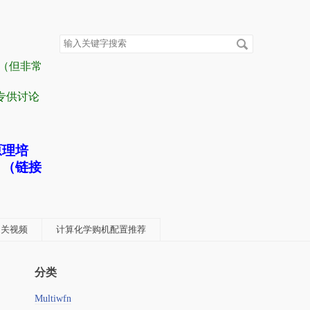
搜
索
关
容（但非常
键
字
” 专供讨论
原理培
！（链接
学相关视频
计算化学购机配置推荐
分类
Multiwfn