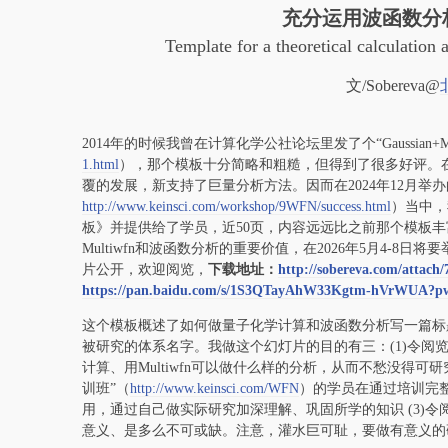
充分运用波函数分
Template for a theoretical calculation a
文/Sobereva@
2014年的时候我曾在计算化学公社论坛里发了个“Gaussian+M
1.html
），那个模板十分简略和粗糙，但得到了很多好评。在那
覆的发展，新支持了巨量分析方法。因而在2024年12月举办的
http://www.keinsci.com/workshop/9WFN/success.html
）当中，
板》并提供给了学员，近50页，内容远远比之前那个模板
Multiwfn和波函数分析的重要价值，在2026年5月4-8日
片公开，欢迎阅览，
下载地址：
http://sobereva.com/attach
https://pan.baidu.com/s/1S3QTayAhW33Kgtm-hVrWUA?p
这个模板概述了如何做量子化学计算和波函数分析写一篇标题类似于《Theo
被研究的体系名字。我做这个幻灯片的目的有三：(1)令
计算、用Multiwfn可以做什么样的分析，从而不愁没得可研究
训班”（
http://www.keinsci.com/WFN
）的学员在通过培训完整
用，通过自己做实际研究加深理解、巩固所学的知识 (3)
意义、是多么不可或缺。注意，灌水巨可耻，要做有意义的