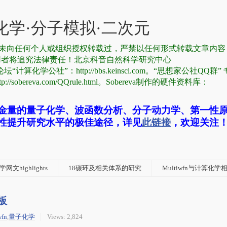
学·分子模拟·二次元
有，从未向任何个人或组织授权转载过，严禁以任何形式转载文章内
用者将追究法律责任！北京科音自然科学研究中心
论坛“计算化学公社”：http://bbs.keinsci.com。“思想家公社QQ群
reva.com/QQrule.html。Sobereva制作的硬件资料库：
金量的量子化学、波函数分析、分子动力学、第一性
性提升研究水平的极佳途径，详见
此链接
，欢迎关注
网文highlights
18碳环及相关体系的研究
Multiwfn与计算化
板
wfn
,
量子化学
Views: 2,824