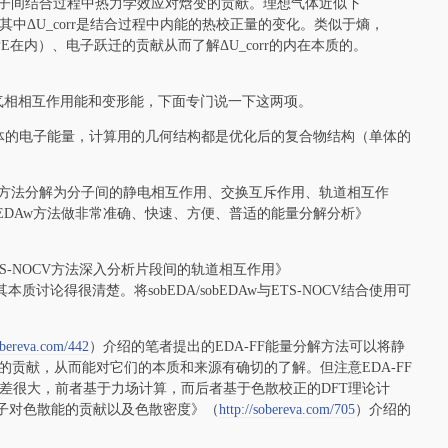
体现出分子间结合过程中热力学效应对焓变的贡献。理想气体近似下
 - RT，其中ΔU_corr是结合过程中内能的热校正量的变化。类似于熵，
ZPE在内）、电子跃迁的贡献从而了解ΔU_corr的内在本质的。
能可以分解为气相相互作用能和变形能，下面专门说一下这两项。
个单体的电子能量，计算用的几何结构都是优化后的复合物结构（单体的
DAw方法分解为分子间的静电相互作用、交换互斥作用、轨道相互作
obEDAw方法做非常准确、快速、方便、普适的能量分解分析》
TS-NOCV方法深入分析片段间的轨道相互作用》
本质讨论得很清楚。将sobEDA/sobEDAw与ETS-NOCV结合使用可
sobereva.com/442
）介绍的笔者提出的EDA-FF能量分解方法可以将静
贡献，从而能对它们的本质和来源有确切的了解。但注意EDA-FF
相差很大，前者基于力场计算，而后者基于色散校正的DFT理论计
现原子对色散能的贡献以及色散密度》（
http://sobereva.com/705
）介绍的