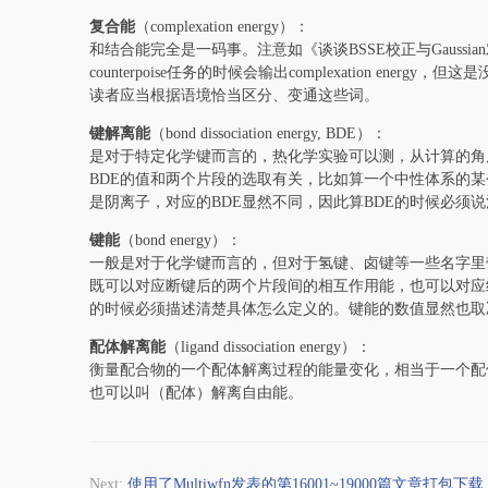
复合能
（complexation energy）：
和结合能完全是一码事。注意如《谈谈BSSE校正与Gaussi
counterpoise任务的时候会输出complexation e
读者应当根据语境恰当区分、变通这些词。
键解离能
（bond dissociation energy, BDE）：
是对于特定化学键而言的，热化学实验可以测，从计算的角度
BDE的值和两个片段的选取有关，比如算一个中性体系的某
是阴离子，对应的BDE显然不同，因此算BDE的时候必须
键能
（bond energy）：
一般是对于化学键而言的，但对于氢键、卤键等一些名字里
既可以对应断键后的两个片段间的相互作用能，也可以对应
的时候必须描述清楚具体怎么定义的。键能的数值显然也取
配体解离能
（ligand dissociation energy）：
衡量配合物的一个配体解离过程的能量变化，相当于一个配
也可以叫（配体）解离自由能。
Next:
使用了Multiwfn发表的第16001~19000篇文章打包下载