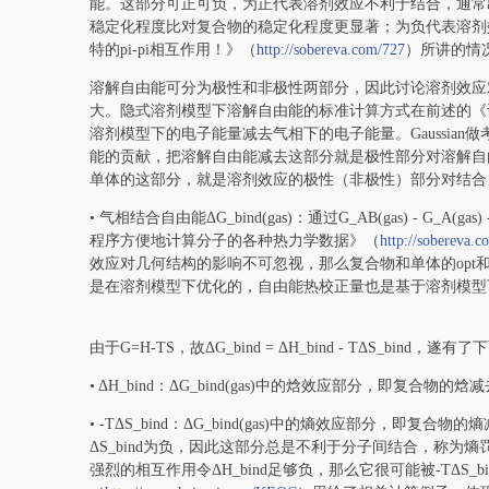
能。这部分可正可负，为正代表溶剂效应不利于结合，通常
稳定化程度比对复合物的稳定化程度更显著；为负代表溶剂
特的pi-pi相互作用！》（
http://sobereva.com/727
）所讲的情
溶解自由能可分为极性和非极性两部分，因此讨论溶剂效应
大。隐式溶剂模型下溶解自由能的标准计算方式在前述的《
溶剂模型下的电子能量减去气相下的电子能量。Gaussia
能的贡献，把溶解自由能减去这部分就是极性部分对溶解自
单体的这部分，就是溶剂效应的极性（非极性）部分对结合
• 气相结合自由能ΔG_bind(gas)：通过G_AB(gas) - G_A
程序方便地计算分子的各种热力学数据》（
http://sobereva.
效应对几何结构的影响不可忽视，那么复合物和单体的opt和
是在溶剂模型下优化的，自由能热校正量也是基于溶剂模型
由于G=H-TS，故ΔG_bind = ΔH_bind - TΔS_bind，遂
• ΔH_bind：ΔG_bind(gas)中的焓效应部分，即复合物的
• -TΔS_bind：ΔG_bind(gas)中的熵效应部分，
ΔS_bind为负，因此这部分总是不利于分子间结合，称
强烈的相互作用令ΔH_bind足够负，那么它很可能被-TΔ