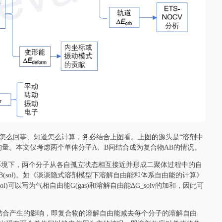
怎么回事、知道怎么计算，务必结合上图看。上图的源头是“溶剂中
量。本文仅考虑两个单体分子A、B间结合成为复合物AB的情况。
（sol）环境下，两个分子从各自孤立状态相互接近并形成二聚体过程中的自
(sol) - G_B(sol)。如《谈谈隐式溶剂模型下溶解自由能和体系自由能的计算》
l)可以写为气相自由能G(gas)和溶解自由能ΔG_solv的加和，因此可
分子间结合产生的影响，即复合物的溶解自由能减去每个分子的溶解自由