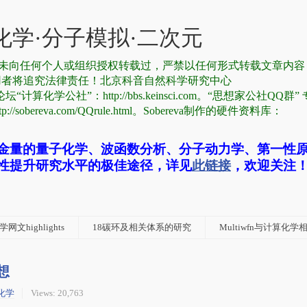
学·分子模拟·二次元
有，从未向任何个人或组织授权转载过，严禁以任何形式转载文章内
用者将追究法律责任！北京科音自然科学研究中心
论坛“计算化学公社”：http://bbs.keinsci.com。“思想家公社QQ群
reva.com/QQrule.html。Sobereva制作的硬件资料库：
金量的量子化学、波函数分析、分子动力学、第一性
性提升研究水平的极佳途径，详见
此链接
，欢迎关注
网文highlights
18碳环及相关体系的研究
Multiwfn与计算化
想
化学
Views: 20,763