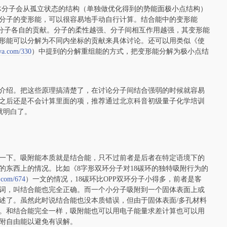
中，单体分子会从孤立状态的结构（单独做优化得到的势能面极小点结构）
分子的变形能，可以很容易地手动自行计算。结合能中的变形能
各个分子各自的贡献。分子的柔性越强、分子间相互作用越强，其变形能
形能可以分解为不同内坐标的贡献来具体讨论。还可以用类似《使
eva.com/330
）中提到的分解重组能的方式，把变形能分解为极小点结
介绍。把这些原理搞清楚了，在讨论分子间结合强弱的时候就容易
之后还是不会计算里面的项，推荐通过北京科音初级量子化学培训
就明白了。
一下。吸附能本质就是结合能，只不过前者是后者在特定语境下的
的东西上的情况。比如《8字形双环分子对18碳环的独特吸附行为的
a.com/674
）一文的情况，18碳环比OPP双环分子小得多，前者是客
词，叫结合能也完全正确。而一个小分子吸附到一个固体表面上或
述了。虽然此时说结合能也没本质错误，但由于固体表面/多孔材料
。和结合能完全一样，吸附能也可以用电子能量求差计算也可以用
附自由能以避免有误解。