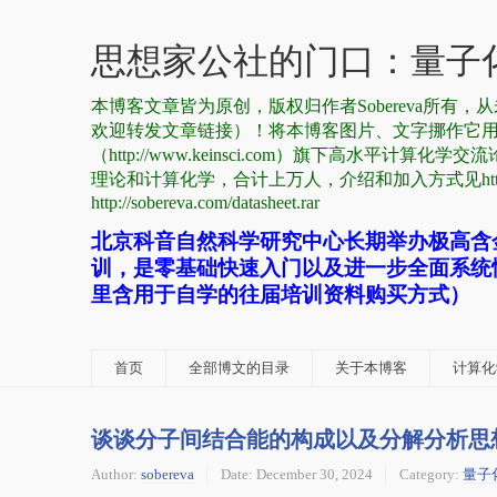
思想家公社的门口：量子化
本博客文章皆为原创，版权归作者Sobereva所
欢迎转发文章链接）！将本博客图片、文字挪作它
（http://www.keinsci.com）旗下高水平计算化学交流
理论和计算化学，合计上万人，介绍和加入方式见http://sobe
http://sobereva.com/datasheet.rar
北京科音自然科学研究中心长期举办极高含
训，是零基础快速入门以及进一步全面系统
里含用于自学的往届培训资料购买方式）
首页
全部博文的目录
关于本博客
计算化学
谈谈分子间结合能的构成以及分解分析思
Author:
sobereva
Date:
December 30, 2024
Category:
量子