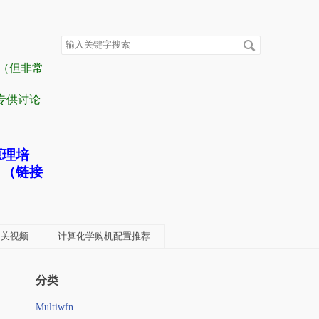
搜
索
关
容（但非常
键
字
” 专供讨论
原理培
！（链接
学相关视频
计算化学购机配置推荐
分类
Multiwfn