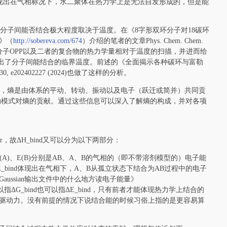
现出在气相标况下，水二聚体在热力学上是无法自发形成的，但是能
大，因此分子间能否结合极大程度取决于温度。在《8字形双环分子对18碳环
》（
http://sobereva.com/674
）介绍的笔者的文章Phys. Chem. Chem.
做了碳环、8字形分子OPP以及二者的复合物的热力学量相对于温度的扫描，并进而给
变化，准确指出了分子间能结合的临界温度。前述的《全面揭示各种碳环与富勒
0, e202402227 (2024)也做了这样的分析。
所示，熵是由体系的平动、转动、振动以及电子（跃迁或简并）共同贡
各个振动模式对熵的贡献。通过这些信息可以深入了解熵的构成，并对各项
。
rr，故ΔH_bind又可以分为以下两部分：
(AB)、E(A)、E(B)分别是AB、A、B的气相的（即不带溶剂模型的）电子能
bind体现出在气相下，A、B从孤立状态下结合为AB过程中的电子
ussian输出文件中的什么地方读电子能量》
ΔG_bind也可以指ΔE_bind，只有前者才能体现热力学上结合的
驱动力。没有前提的情况下说结合能的时候习俗上指的是更容易算