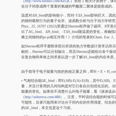
（
http://www.keinsci.com/KEQC
）里给了相关计算例子，体
在分子间形成两个显著的氢键的甲酰胺二聚体是能形成的。
温度对ΔH_bind的影响较小，而对-TΔS_bind影响巨
的独特吸附行为的量子化学、波函数分析与分子动力学研究
Phys., 25, 16707 (2023)里通过Shermo程序
出了ΔG_bind、ΔH_bind、-TΔS_bind随温度的
烯之间独特的pi-pi相互作用！》介绍的笔者的Chem. Eur. J., 3
如Shermo程序手册附录部分所讲的热力学数据计算常识
献的，Shermo可以分别输出，而且Shermo还能给出
在复合物和单体之间求差以进一步了解ΔS_bind的内在本质
由于焓等于电子能量与焓的热校正量之和，即H = E + H_co
• 气相结合能ΔE_bind：即E(AB)-E(A)-E(B)，其中E
量，并且计算用的几何结构是对它们各自分别优化后的。ΔE_
能量的变化。如果你不清楚什么叫电子能量，看《谈谈该从Ga
（
http://sobereva.com/488
）。注意，平时说结合能的时候可以指
可能性，后者只能用来讨论分子间内在的作用强度、结合的
的ΔE_bind，本文也是这个习俗。