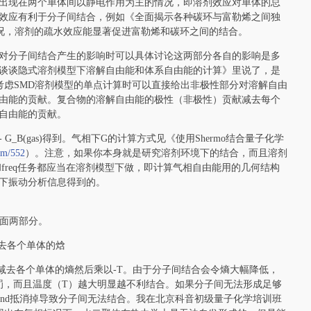
出现在两个单体间以静电作用为主的情况，即溶剂效应对单体的总
效应有利于分子间结合，例如《全面揭示各种碳环与富勒烯之间独
况，溶剂的疏水效应能显著促进富勒烯和碳环之间的结合。
对分子间结合产生的影响时可以具体讨论这两部分各自的影响是多
谈谈隐式溶剂模型下溶解自由能和体系自由能的计算》里说了，是
n做考虑SMD溶剂模型的单点计算时可以直接给出非极性部分对溶解自由
由能的贡献。复合物的溶解自由能的极性（非极性）贡献减去每个
自由能的贡献。
(gas) - G_B(gas)得到。气相下G的计算方式见《使用Shermo结合量子化学
com/552
）。注意，如果你本身就是研究溶剂环境下的结合，而且溶剂
freq任务都应当在溶剂模型下做，即计算气相自由能用的几何结构
下振动分析信息得到的。
有了下面两部分。
焓减去各个单体的焓
即复合物的熵减去各个单体的熵然后乘以-T。由于分子间结合会令熵大幅降低，
为熵罚，而且温度（T）越大明显越不利结合。如果分子间无法形成足够
S_bind抵消掉导致分子间无法结合。我在北京科音初级量子化学培训班