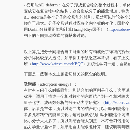
• 变形能ΔE_deform：在分子形成复合物的整个过程
变成它在复合物中的结构，这会造成分子的能量增加，称为
ΔE_deform是各个分子的变形能的总和，显然可以讨论
倾向于越大。分子变形过程对应各个内坐标的变化，因此变
用Dushin分解重组能和计算Huang-Rhys因子》（
http://sober
构下的不同振动模式的贡献来讨论。
以上算是把分子间结合自由能里的所有构成做了详细的拆分
分析得比较深入透彻。如果你由于缺乏基本常识，看了上文
班（
http://www.keinsci.com/KEQC
）系统性学习一遍，自然
下面是一些和本文主题密切相关的概念的说明。
吸附能
（adsorption energy）：
有时有人问什么叫吸附能、和结合能的区别是什么，这里说
称呼，适用于描述一个相对较小的东西结合到一个相对较大
量子化学、波函数分析与分子动力学研究》（
http://soberev
体，后者是主体，所以讨论二者的结合时可以用吸附能这个
者多孔材料中的能量变化，这时候就必须用吸附能这个词描
比小分子大太多了，所以叫结合能太别扭、不符合习俗用词
热力学量求差计算，如果用自由能求差计算，建议明确叫吸