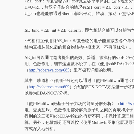
• ΔH_corr：即复合物的H_corr减去各个单体的。这
H=U+RT，故双分子结合的情况有ΔH_corr = ΔU_corr
U_corr也是能够通过Shermo输出平动、转动、振动（包括
ΔE_bind = ΔE_int + ΔE_deform，即气相结合
• 气相相互作用能ΔE_int：即复合物的电子能量减去各
结构直接从优化后的复合物结构中抠出来，不再做优化）。
ΔE_int可以通过笔者提出的高效、普适、很流行的sobE
用、色散作用，细节这里就不说了，在《使用sobEDA和s
（
http://sobereva.com/685
）里有极其详细的说明。
其中，轨道相互作用部分还可以通过《使用Multiwfn通过E
（
http://sobereva.com/609
）介绍的ETS-NOCV方法进一步将其
以称为EDA-NOCV分析。
《使用Multiwfn做基于分子力场的能量分解分析》（
http://
电、交换互斥、色散作用都分解为原子对之间的贡献和原子的
得到的这三项和sobEDAw给出的有所不同，毕竟计算原理
算。另外，色散部分还可以按《使用Multiwfn图形化展
方式深入地分析。