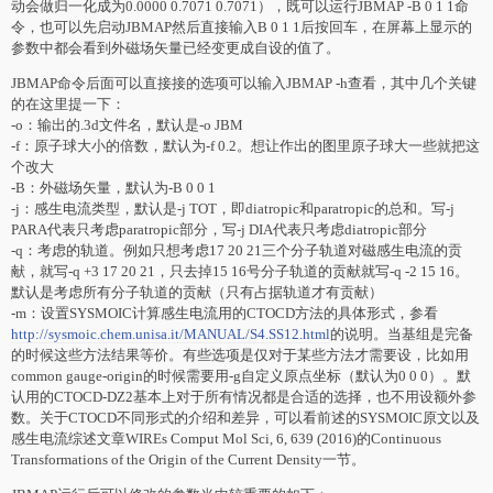
动会做归一化成为0.0000 0.7071 0.7071），既可以运行JBMAP -B 0 1 1命
令，也可以先启动JBMAP然后直接输入B 0 1 1后按回车，在屏幕上显示的
参数中都会看到外磁场矢量已经变更成自设的值了。
JBMAP命令后面可以直接接的选项可以输入JBMAP -h查看，其中几个关键
的在这里提一下：
-o：输出的.3d文件名，默认是-o JBM
-f：原子球大小的倍数，默认为-f 0.2。想让作出的图里原子球大一些就把这
个改大
-B：外磁场矢量，默认为-B 0 0 1
-j：感生电流类型，默认是-j TOT，即diatropic和paratropic的总和。写-j
PARA代表只考虑paratropic部分，写-j DIA代表只考虑diatropic部分
-q：考虑的轨道。例如只想考虑17 20 21三个分子轨道对磁感生电流的贡
献，就写-q +3 17 20 21，只去掉15 16号分子轨道的贡献就写-q -2 15 16。
默认是考虑所有分子轨道的贡献（只有占据轨道才有贡献）
-m：设置SYSMOIC计算感生电流用的CTOCD方法的具体形式，参看
http://sysmoic.chem.unisa.it/MANUAL/S4.SS12.html
的说明。当基组是完备
的时候这些方法结果等价。有些选项是仅对于某些方法才需要设，比如用
common gauge-origin的时候需要用-g自定义原点坐标（默认为0 0 0）。默
认用的CTOCD-DZ2基本上对于所有情况都是合适的选择，也不用设额外参
数。关于CTOCD不同形式的介绍和差异，可以看前述的SYSMOIC原文以及
感生电流综述文章WIREs Comput Mol Sci, 6, 639 (2016)的Continuous
Transformations of the Origin of the Current Density一节。