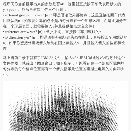
程序问你当前显示出来的参数是否ok，这里就直接按回车代表用默认的
y（yes）。然后再依次问你三个问题：
• external grid points y/n? [n]：即是否读取外部格点，这里直接按回车代表
用默认的n（如果要计算的点不是均匀分布在一个矩形区域，而是比如分布
在一个球层表面，就需要输入y并且提供格点定义文件）
• reference arrow y/n? [n]：含义不明。直接按回车用默认的n
• B direction y/n? [n]：即是否把外磁场箭头画在图上，直接按回车用默认的
n。如果你想把外磁场箭头绘制在图上就输入y，并且输入箭头的位置和长
度
马上当前目录下就有了JBM.3d文件。输入v3d JBM.3d通过v3d程序对这个
文件作图，就蹦出了图形窗口，如下所示，可以看到在一个矩形区域内均
匀分布的每个格点位置都有一个箭头指示此位置的磁感生电流的方向和大
小。