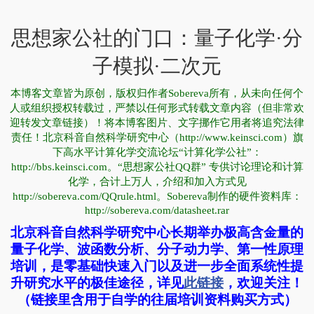
思想家公社的门口：量子化学·分
子模拟·二次元
本博客文章皆为原创，版权归作者Sobereva所有，从未向任何个
人或组织授权转载过，严禁以任何形式转载文章内容（但非常欢
迎转发文章链接）！将本博客图片、文字挪作它用者将追究法律
责任！北京科音自然科学研究中心（http://www.keinsci.com）旗
下高水平计算化学交流论坛“计算化学公社”：
http://bbs.keinsci.com。“思想家公社QQ群” 专供讨论理论和计算
化学，合计上万人，介绍和加入方式见
http://sobereva.com/QQrule.html。Sobereva制作的硬件资料库：
http://sobereva.com/datasheet.rar
北京科音自然科学研究中心长期举办极高含金量的
量子化学、波函数分析、分子动力学、第一性原理
培训，是零基础快速入门以及进一步全面系统性提
升研究水平的极佳途径，详见
此链接
，欢迎关注！
（链接里含用于自学的往届培训资料购买方式）