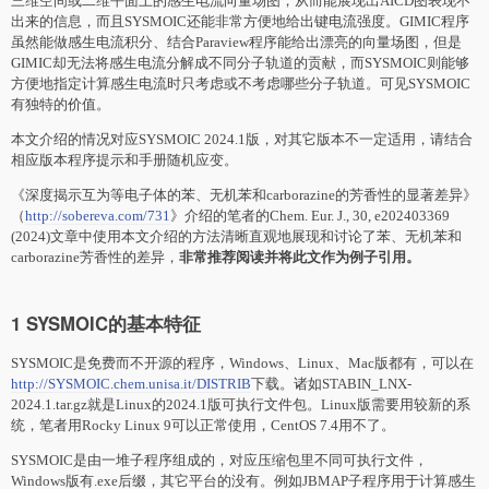
三维空间或二维平面上的感生电流向量场图，从而能展现出AICD图表现不
出来的信息，而且SYSMOIC还能非常方便地给出键电流强度。GIMIC程序
虽然能做感生电流积分、结合Paraview程序能给出漂亮的向量场图，但是
GIMIC却无法将感生电流分解成不同分子轨道的贡献，而SYSMOIC则能够
方便地指定计算感生电流时只考虑或不考虑哪些分子轨道。可见SYSMOIC
有独特的价值。
本文介绍的情况对应SYSMOIC 2024.1版，对其它版本不一定适用，请结合
相应版本程序提示和手册随机应变。
《深度揭示互为等电子体的苯、无机苯和carborazine的芳香性的显著差异》
（
http://sobereva.com/731
》介绍的笔者的Chem. Eur. J., 30, e202403369
(2024)文章中使用本文介绍的方法清晰直观地展现和讨论了苯、无机苯和
carborazine芳香性的差异，
非常推荐阅读并将此文作为例子引用。
1 SYSMOIC的基本特征
SYSMOIC是免费而不开源的程序，Windows、Linux、Mac版都有，可以在
http://SYSMOIC.chem.unisa.it/DISTRIB
下载。诸如STABIN_LNX-
2024.1.tar.gz就是Linux的2024.1版可执行文件包。Linux版需要用较新的系
统，笔者用Rocky Linux 9可以正常使用，CentOS 7.4用不了。
SYSMOIC是由一堆子程序组成的，对应压缩包里不同可执行文件，
Windows版有.exe后缀，其它平台的没有。例如JBMAP子程序用于计算感生