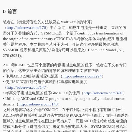
0 前言
笔者在《衡量芳香性的方法以及在Multiwfn中的计算》
（
http://sobereva.com/176
）中介绍过，磁感生电流是一种重要、直观的考
察分子芳香性的方式。SYSMOIC是一个基于continuous transformation of
the origin of the current density (CTOCD)方法考察化学体系的磁感生电流相
关问题的程序。本文将结合苯分子为例，介绍这个程序的最关键用法。
SYSMOIC程序和相关原理的详细介绍可以看原文J. Chem. Inf. Model., 61,
270 (2021)。
AICD和GIMIC也是两个重要的考察磁感生电流的程序，笔者在下文有专门
的介绍。这些文章里介绍的背景知识对理解本文很有帮助
• 使用AICD 2.0绘制磁感应电流图（
http://sobereva.com/294
）
• 使用AICD程序研究电子离域性和磁感应电流密度
（
http://sobereva.com/147
）
• 考察分子磁感生电流的程序GIMIC 2.0的使用（
http://sobereva.com/491
）
• Utilizing AICD and GIMIC programs to study magnetically induced current
density（
http://sobereva.com/148
）
之所以笔者写此文介绍SYSMOIC，在于它对以上两个程序有明显互补性。
AICD程序是将感生电流以箭头方式绘制在AICD的等值面上，而等值面以外
区域的感生电流就无法在图上体现出来了，而且AICD没法给出感生电流的
键截面积分值（键电流强度）来定量考察电流大小。SYSMOIC则能够给出