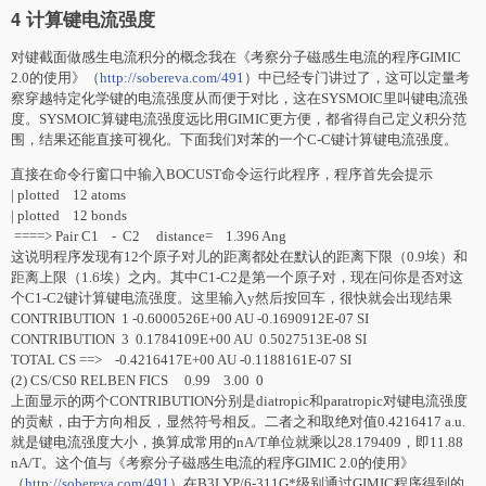
4 计算键电流强度
对键截面做感生电流积分的概念我在《考察分子磁感生电流的程序GIMIC
2.0的使用》（
http://sobereva.com/491
）中已经专门讲过了，这可以定量考
察穿越特定化学键的电流强度从而便于对比，这在SYSMOIC里叫键电流强
度。SYSMOIC算键电流强度远比用GIMIC更方便，都省得自己定义积分范
围，结果还能直接可视化。下面我们对苯的一个C-C键计算键电流强度。
直接在命令行窗口中输入BOCUST命令运行此程序，程序首先会提示
| plotted 12 atoms
| plotted 12 bonds
====> Pair C1 - C2 distance= 1.396 Ang
这说明程序发现有12个原子对儿的距离都处在默认的距离下限（0.9埃）和
距离上限（1.6埃）之内。其中C1-C2是第一个原子对，现在问你是否对这
个C1-C2键计算键电流强度。这里输入y然后按回车，很快就会出现结果
CONTRIBUTION 1 -0.6000526E+00 AU -0.1690912E-07 SI
CONTRIBUTION 3 0.1784109E+00 AU 0.5027513E-08 SI
TOTAL CS ==> -0.4216417E+00 AU -0.1188161E-07 SI
(2) CS/CS0 RELBEN FICS 0.99 3.00 0
上面显示的两个CONTRIBUTION分别是diatropic和paratropic对键电流强度
的贡献，由于方向相反，显然符号相反。二者之和取绝对值0.4216417 a.u.
就是键电流强度大小，换算成常用的nA/T单位就乘以28.179409，即11.88
nA/T。这个值与《考察分子磁感生电流的程序GIMIC 2.0的使用》
（
http://sobereva.com/491
）在B3LYP/6-311G*级别通过GIMIC程序得到的