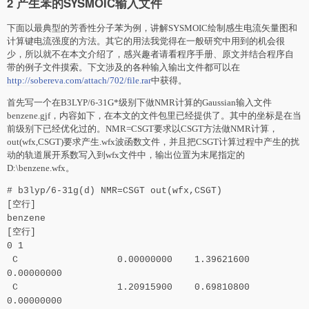
2 产生苯的SYSMOIC输入文件
下面以最典型的芳香性分子苯为例，讲解SYSMOIC绘制感生电流矢量图和
计算键电流强度的方法。其它的用法我觉得在一般研究中用到的机会很
少，所以就不在本文介绍了，感兴趣者请看程序手册、原文并结合程序自
带的例子文件摸索。下文涉及的各种输入输出文件都可以在
http://sobereva.com/attach/702/file.rar
中获得。
首先写一个在B3LYP/6-31G*级别下做NMR计算的Gaussian输入文件
benzene.gjf，内容如下，在本文的文件包里已经提供了。其中的坐标是在当
前级别下已经优化过的。NMR=CSGT要求以CSGT方法做NMR计算，
out(wfx,CSGT)要求产生.wfx波函数文件，并且把CSGT计算过程中产生的扰
动的轨道展开系数写入到wfx文件中，输出位置为末尾指定的
D:\benzene.wfx。
# b3lyp/6-31g(d) NMR=CSGT out(wfx,CSGT)
[空行]
benzene
[空行]
0 1
C 0.00000000 1.39621600
0.00000000
C 1.20915900 0.69810800
0.00000000