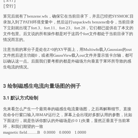
[空行]
[空行]
算完后就有了benzene.wfx，确保它在当前目录下，并且已经把SYSMOIC目
录加入到了PATH环境变量中，然后运行unpackwfx benzene命令，当前目录
下立刻就出现了fort.3、fort.11、fort.23、fort.28，它们都已提供在了本文的
文件包里。后文说的所有操作都是对于这四个fort文件都处于当前目录下的
情况而言的。
注意当前的苯分子是处在Z=0的XY平面上，用Multiwfn载入Gaussian的out
文件然后进主功能0，或者用GaussView载入out文件并显示笛卡尔轴，都可
以确认这一点。后面我们要考察的都是外磁场方向垂直于苯环所导致的感
生电流的情况。
3 绘制磁感生电流向量场图的例子
3.1 默认方式绘制
先来看怎么产生一个最简单的磁感生电流量场图，之后再解释细节。直接
在命令行窗口输入JBMAP运行之，屏幕上会出现好多默认用的参数，比如
下面这行，就是告诉你默认的外磁场是(0 0 1)矢量，显然正垂直于当前苯
环，和我们期望的一致
magnetic field...........B 0.0000 0.0000 1.0000