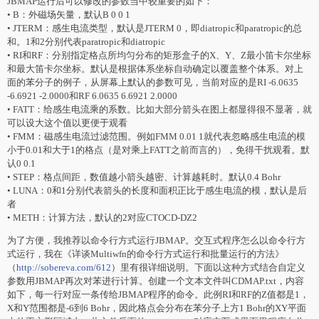
JBMAP运行后可以修改的参数当中较重要的如下：
• B：外磁场矢量，默认B 0 0 1
• JTERM：感生电流类型，默认是JTERM 0，即diatropic和paratropic的总
和。1和2分别代表paratropic和diatropic
• RI和RF：分别指定格点所均匀分布的矩形盒子的X、Y、Z最小笛卡尔坐标
和最大笛卡尔坐标。默认是根据体系坐标自动确定以覆盖整个体系。对上
面的苯分子的例子，从屏幕上默认的参数可见，当前对应的是RI -6.0635
-6.6921 -2.0000和RF 6.0635 6.6921 2.0000
• FATT：给感生电流乘的系数。比如大部分箭头在图上都显得很不显著，就
可以设大这个值以更便于观看
• FMM：磁感生电流过滤范围。例如FMM 0.01 1就代表忽略感生电流的模
小于0.01和大于1的格点（是对乘上FATT之前而言的），免得干扰观看。默
认0 0.1
• STEP：格点间距，数值越小箭头越密、计算越耗时。默认0.4 Bohr
• LUNA：0和1分别代表箭头的长度和面积正比于感生电流的模，默认是后
者
• METH：计算方法，默认的2对应CTOCD-DZ2
为了方便，我推荐以命令行方式运行JBMAP。交互式程序怎么以命令行方
式运行，我在《详谈Multiwfn的命令行方式运行和批量运行的方法》
（
http://sobereva.com/612
）里有很详细说明。下面以这种方式结合自定义
参数用JBMAP再次对苯进行计算。创建一个文本文件叫CDMAP.txt，内容
如下，每一行对应一条传给JBMAP程序的命令。此例RI和RF的Z值都是1，
X和Y范围都是-6到6 Bohr，因此格点会分布在苯分子上方1 Bohr的XY平面