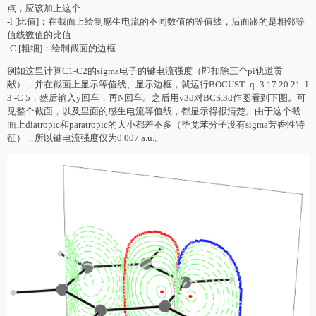
点，应该加上这个
-l [比值]：在截面上绘制感生电流的不同数值的等值线，后面跟的是相邻等
值线数值的比值
-C [粗细]：绘制截面的边框
例如这里计算C1-C2的sigma电子的键电流强度（即扣除三个pi轨道贡
献），并在截面上显示等值线、显示边框，就运行BOCUST -q -3 17 20 21 -l
3 -C 5，然后输入y回车，再N回车。之后用v3d对BCS.3d作图看到下图。可
见整个截面，以及里面的感生电流等值线，都显示得很清楚。由于这个截
面上diatropic和paratropic的大小都差不多（毕竟苯分子没有sigma芳香性特
征），所以键电流强度仅为0.007 a.u.。