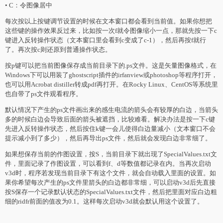
• C：令图像居中
每次按以上按键调节设置的时候在文本窗口都会看到当前值。如果你想把
这些键的操作效果反过来，比如按一次f就令图像缩小一点，那就先按一下c
键进入反转操作状态（文本窗口里会看到c变成了c-1），然后再按f就行
了。再次按c则还原到普通操作状态。
按p键可以把当前图像保存成当前目录下的.ps文件。这是矢量图像格式，在
Windows下可以用装了ghostscript插件的irfanview或photoshop等程序打开，
也可以用Acrobat distiller转成pdf再打开。在Rocky Linux、CentOS等系统里
也自带了ps文件观看程序。
默认情况下产生的ps文件画出来的感生电流的箭头会有较厚的白边，当箭头
多的时候白边会导致后面的箭头被遮挡，比较难看。解决办法是按一下c键
先进入反转操作状态，然后按住k键一会儿使得白边量减小（文本窗口不会
提示减小到了多少），然后再导出ps文件，然后就会发现白边非常细了。
如果想保存当前的作图设置，按S，当前目录下就出现了SpecialValues.txt文
件，里面记录了作图设置，可以看到f、d等数值都记录在内。当再次启动
v3d时，程序若发现当前目录下有这个文件，就会自动载入里面的设置。如
果你希望每次产生的ps文件里箭头的白边都非常细，可以启动v3d后先直接
按S保存一个记录默认状态的SpecialValues.txt文件，然后把里面对应白边粗
细的ridfr前面的值改为0.1。这样每次启动v3d就会默认用这个设置了。