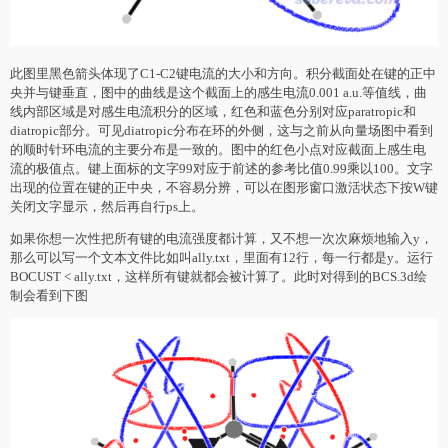
此图里黑色箭头体现了C1-C2键电流的大小和方向。积分截面处在键的正中
央并与键垂直，图中的曲线是这个截面上的感生电流0.001 a.u.等值线，曲
线内部区域是对感生电流积分的区域，红色和蓝色分别对应paratropic和
diatropic部分。可见diatropic分布在环的外侧，这与之前从向量场图中看到
的顺时针环电流的主要分布是一致的。图中的红色小点对应截面上感生电
流的极值点。键上面标的文字99对应于前述的参考比值0.99乘以100。文字
出现的位置在键的正中央，不容易分辨，可以在图形窗口激活状态下按W键
关闭文字显示，然后再自行ps上。
如果你想一次性把所有键的电流强度都计算，又不想一次次麻烦地输入y，
那么可以写一个文本文件比如叫ally.txt，里面有12行，每一行都是y。运行
BOCUST < ally.txt，这样所有键就都会被计算了。此时对得到的BCS.3d绘
制会看到下图