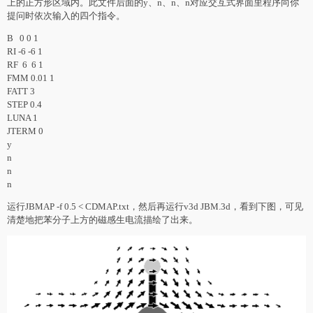
上的正方形区域内。此文件后面的y、n、n、n对应交互式界面里程序向你
提问时依次输入的四个指令。
B 0 0 1
RI -6 -6 1
RF 6 6 1
FMM 0.01 1
FATT 3
STEP 0.4
LUNA 1
JTERM 0
y
n
n
n
运行JBMAP -f 0.5 < CDMAP.txt，然后再运行v3d JBM.3d，看到下图，可见
清楚地把苯分子上方的磁感生电流描绘了出来。