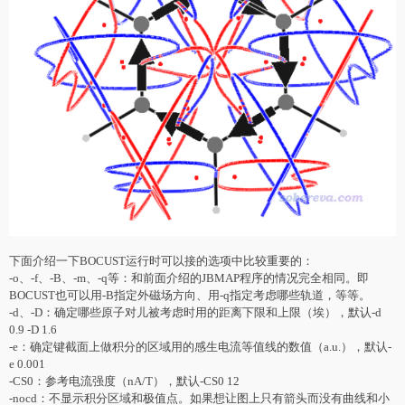
下面介绍一下BOCUST运行时可以接的选项中比较重要的：
-o、-f、-B、-m、-q等：和前面介绍的JBMAP程序的情况完全相同。即
BOCUST也可以用-B指定外磁场方向、用-q指定考虑哪些轨道，等等。
-d、-D：确定哪些原子对儿被考虑时用的距离下限和上限（埃），默认-d
0.9 -D 1.6
-e：确定键截面上做积分的区域用的感生电流等值线的数值（a.u.），默认-
e 0.001
-CS0：参考电流强度（nA/T），默认-CS0 12
-nocd：不显示积分区域和极值点。如果想让图上只有箭头而没有曲线和小