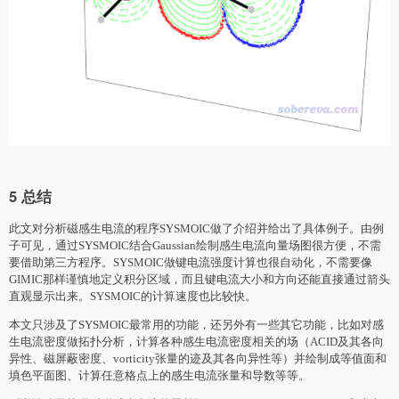
5 总结
此文对分析磁感生电流的程序SYSMOIC做了介绍并给出了具体例子。由例
子可见，通过SYSMOIC结合Gaussian绘制感生电流向量场图很方便，不需
要借助第三方程序。SYSMOIC做键电流强度计算也很自动化，不需要像
GIMIC那样谨慎地定义积分区域，而且键电流大小和方向还能直接通过箭头
直观显示出来。SYSMOIC的计算速度也比较快。
本文只涉及了SYSMOIC最常用的功能，还另外有一些其它功能，比如对感
生电流密度做拓扑分析，计算各种感生电流密度相关的场（ACID及其各向
异性、磁屏蔽密度、vorticity张量的迹及其各向异性等）并绘制成等值面和
填色平面图、计算任意格点上的感生电流张量和导数等等。