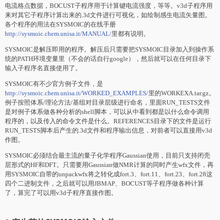
电流格点数据，BOCUST子程序用于计算键电流强度，等等。v3d子程序用
来对其它子程序计算出来的.3d文件进行可视化，如绘制感生电流矢量图。
各个程序的用法在SYSMOIC的在线手册
http://sysmoic.chem.unisa.it/MANUAL/
里都有说明。
SYSMOIC是解压即用的程序。解压后只需要把SYSMOIC目录加入到操作系
统的PATH环境变量里（不会的话自行google），然后就可以在任何目录下
输入子程序名直接使用了。
SYSMOIC有不少官方例子文件，是
http://sysmoic.chem.unisa.it/WORKED_EXAMPLES/
里的WORKEXA.tar.gz。
例子按照体系/理论方法/基组对目录层级进行命名，里面RUN_TESTS文件
是对例子体系做各种分析的shell脚本，可以从中看到都是以什么命令调用
程序的，以及传入的命令文件是什么。REFERENCES目录下的文件是运行
RUN_TESTS脚本后产生的.3d文件和程序输出信息，对前者可以直接用v3d
作图。
SYSMOIC必须结合最主流的量子化学程序Gaussian使用，目前只支持闭壳
层形式的HF和DFT。只需要用Gaussian做NMR计算的同时产生wfx文件，再
用SYSMOIC自带的unpackwfx将之转化成fort.3、fort.11、fort.23、fort.28这
四个二进制文件，之后就可以用JBMAP、BOCUST等子程序做各种计算
了，算完了可以用v3d子程序直接作图。