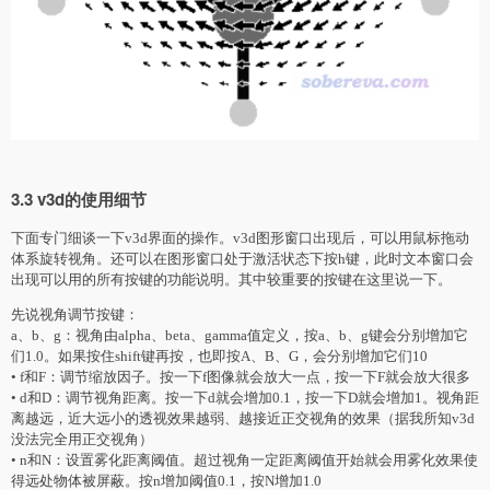
3.3 v3d的使用细节
下面专门细谈一下v3d界面的操作。v3d图形窗口出现后，可以用鼠标拖动
体系旋转视角。还可以在图形窗口处于激活状态下按h键，此时文本窗口会
出现可以用的所有按键的功能说明。其中较重要的按键在这里说一下。
先说视角调节按键：
a、b、g：视角由alpha、beta、gamma值定义，按a、b、g键会分别增加它
们1.0。如果按住shift键再按，也即按A、B、G，会分别增加它们10
• f和F：调节缩放因子。按一下f图像就会放大一点，按一下F就会放大很多
• d和D：调节视角距离。按一下d就会增加0.1，按一下D就会增加1。视角距
离越远，近大远小的透视效果越弱、越接近正交视角的效果（据我所知v3d
没法完全用正交视角）
• n和N：设置雾化距离阈值。超过视角一定距离阈值开始就会用雾化效果使
得远处物体被屏蔽。按n增加阈值0.1，按N增加1.0