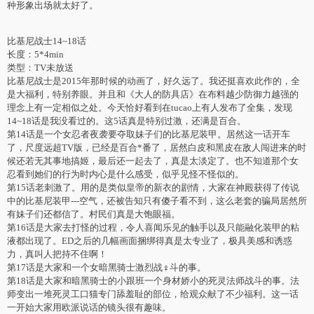
种形象出场就太好了。
比基尼战士14~18话
长度：5*4min
类型：TV未放送
比基尼战士是2015年那时候的动画了，好久远了。我还挺喜欢此作的，全
是大福利，特别养眼。并且和《大人的防具店》在布料越少防御力越强的
理念上有一定相似之处。今天恰好看到在tucao上有人发布了全集，发现
14~18话是我没看过的。这5话真是特别过激，还满是百合。
第14话是一个女忍者夜袭要夺取妹子们的比基尼装甲。居然这一话开车
了，尺度远超TV版，已经是百合*番了，居然白皮和黑皮在敌人闯进来的时
候还若无其事地搞姬，最后还一起去了，真是太淡定了。也不知道那个女
忍看到她们的行为时内心是什么感受，似乎见怪不怪似的。
第15话老刺激了。用的是类似皇帝的新衣的剧情，大家在神殿获得了传说
中的比基尼装甲---空气，还被告知只有傻子看不到，这么老套的骗局居然所
有妹子们还都信了。村民们真是大饱眼福。
第16话是大家去打怪的过程，令人喜闻乐见的触手以及只能融化装甲的粘
液都出现了。ED之后的几幅画面捆绑得真是太专业了，极具美感和诱惑
力，真叫人把持不住啊！
第17话是大家和一个女暗黑骑士激烈战♀斗的事。
第18话是大家和暗黑骑士的小跟班一个身材娇小的死灵法师战斗的事。法
师变出一堆死灵工口猫专门舔羞耻的部位，给观众献了不少福利。这一话
一开始大家用欧派说话的镜头很有趣味。