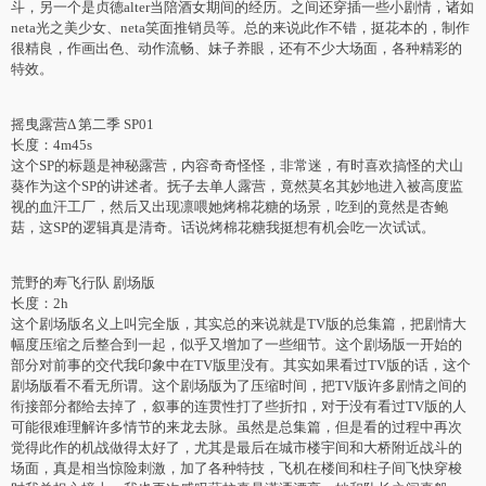
斗，另一个是贞德alter当陪酒女期间的经历。之间还穿插一些小剧情，诸如
neta光之美少女、neta笑面推销员等。总的来说此作不错，挺花本的，制作
很精良，作画出色、动作流畅、妹子养眼，还有不少大场面，各种精彩的
特效。
摇曳露营Δ 第二季 SP01
长度：4m45s
这个SP的标题是神秘露营，内容奇奇怪怪，非常迷，有时喜欢搞怪的犬山
葵作为这个SP的讲述者。抚子去单人露营，竟然莫名其妙地进入被高度监
视的血汗工厂，然后又出现凛喂她烤棉花糖的场景，吃到的竟然是杏鲍
菇，这SP的逻辑真是清奇。话说烤棉花糖我挺想有机会吃一次试试。
荒野的寿飞行队 剧场版
长度：2h
这个剧场版名义上叫完全版，其实总的来说就是TV版的总集篇，把剧情大
幅度压缩之后整合到一起，似乎又增加了一些细节。这个剧场版一开始的
部分对前事的交代我印象中在TV版里没有。其实如果看过TV版的话，这个
剧场版看不看无所谓。这个剧场版为了压缩时间，把TV版许多剧情之间的
衔接部分都给去掉了，叙事的连贯性打了些折扣，对于没有看过TV版的人
可能很难理解许多情节的来龙去脉。虽然是总集篇，但是看的过程中再次
觉得此作的机战做得太好了，尤其是最后在城市楼宇间和大桥附近战斗的
场面，真是相当惊险刺激，加了各种特技，飞机在楼间和柱子间飞快穿梭