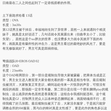
日南葵在二人之间也起到了一定牵线搭桥的作用。
土下座跪求给看 13话
类型：OVA
长度：3m30s
第12话男主被干掉后，幸福地转生到了异世界，居然一上来就遇到个精灵
妹子，她真是太好说话了，几句话就令其展露出来（但曲率太小了，比较
失望）。居然这是个no胖次的世界，也没费多大力就令其掀开下面的布
料，画面真是有爆炸性的冲击力，这是男主看过的最绝妙的风光了。要是
有无修版就好了。男主可真是因祸得福。
弩级战队H×EROS OAD 02
类型：OAD
长度：23m46s
这个OAD有两部分，第一部分是规制虫导致大家被蒙蔽，把果体当成是正
常，男主女主进入教室里大家全都光着的那一幕真是相当夸张。最后规制
虫被消灭，大家恢复正常意识，瞬间远处传来一片惊异的声音，可惜没有
相应的画面，那场面一定非常有趣。第二部分是出现一个擅长捆绑play的规
制虫，这么诡异的角色居然是香菜配音，这组合令我感到挺违和。这个规
制虫真是GJ，控制男主把众人以各种姿态捆绑起来，画面销魂得不行，惹
得我截了好几张图。最后规制虫被灭了后，大家没衣服穿，于是就只能穿
调教会所的SM服装，黑与白的映衬真是太性感了，要是此作的角色多以这