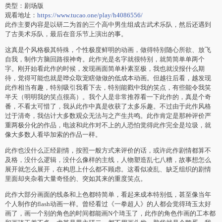
类型：剧场版
观看地址：
https://www.tucao.one/play/h4086556/
此作主要内容是以研二为首的三个高中男生组成古武术乐队，然后还遇到
了古美术乐队，最后在音乐节上演出的事。
这真是个风格极其特殊，个性极度鲜明的动画，做得特别随心所欲、放飞
自我，制作方脑回路很神奇。此作光是名字就很特别，就简简单单两个
字。刚开始看此作的时候，发现画面简单朴素至极，我也就没报什么期
待，觉得可能也就是哗众取宠瞎做做的低成本动画。但越往后看，越发现
此作相当有趣，特别吸引我看下去，特别能戳中我的笑点，有些能令我笑
半天（明明我的笑点很高）。我个人是非常推荐看一下此作的，真是个奇
番，不看太可惜了，我从此作中真是收获了太多乐趣。不过由于此作风格
过于清奇，我估计大多数观众无法与之产生共鸣。此作肯定是那种评价严
重两极分化的作品，电波和此作对不上的人恐怕觉得此作完全是垃圾，就
像大多数人看毕加索的作品一样。
此作也没什么正经剧情，按照一般方式来评价的话，或许此作剧情都算不
及格，没什么逻辑，没什么像样的主线，人物塑造乱七八糟，故事想怎么
展开就怎么展开，在构思上什么都不顾虑。这看似凌乱、缺乏组织的剧情
里面却夹杂着大量奇怪的、突如其来的重度笑点。
此作大部分画面的线条和上色都特简单，看起来成本特别低，甚至像当年
个人制作的flash动画一样。曾经看过《一拳超人》的人都会觉得琦玉太好
画了，画一个别的角色的时间都能画N个琦玉了，此作的角色作画的工本都