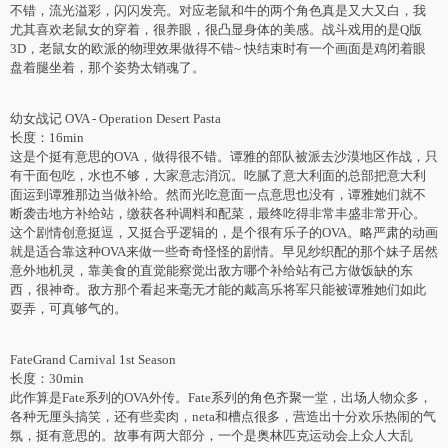
不错，流光溢彩，闪闪发亮。对应老鼠和牛的两个角色真是又大又白，我
尤其喜欢老鼠女的穿着，很养眼，很凸显身体的美感。战斗戏用的是Q版
3D，老鼠女的欧派的物理效果做得不错~ 快结束时有一个画面是鸡闭着眼
盘着腿坐着，那个姿势太销魂了。
幼女战记 OVA - Operation Desert Pasta
长度：16min
这是个挺有意思的OVA，做得很不错。谭雅的部队被派去沙漠地区作战，只
有干面包吃，水也不够，大家意志消沉。吃腻了意大利面的总部把意大利
面运到谭雅那边当做补给。然而光吃意面一点意思也没有，谭雅她们就不
断袭击地方补给站，缴获各种调料和配菜，最终吃得非常丰盛非常开心。
这个剧情创意挺逗，又挺合乎逻辑的，是个很有乐子的OVA。略严肃的动画
就是适合靠这种OVA来做一些奇奇怪怪的剧情。早见纱织配的那个妹子居然
意外地机灵，靠美食的直觉能察觉出敌方哪个补给站有己方做饭缺的东
西，很神奇。敌方那个看起来毫无才能的戴高乐将军只能被谭雅她们如此
耍弄，可真够气的。
FateGrand Carnival 1st Season
长度：30min
此作算是Fate系列的OVA外传。Fate系列的角色齐聚一堂，出场人物众多，
各种无厘头搞笑，还有些卖肉，neta和槽点很多，营造出十分欢乐热闹的气
氛，挺有意思的。故事有两大部分，一个是奥林匹克运动会上众人大乱