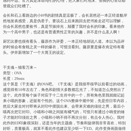
感到不适。官方真是深谙lsp们的心理，把大家们对泡沫、圣骑的心里话都
替观众们吐槽了。
会长和石上看路边的小H书的剧情真是逗极了，会长居然还一本正经道貌岸
然地发表感受，真是伪君子。要说石上后来跑回去把书捡走还可以理解，
但会长居然也要捡书，真是节操掉光，颠覆了我对会长的印象。看来他作
为一个高中男子，也还是有普通男性正常的兴趣，并不是什么圣人啊！
厨艺比赛也很有看头，藤原作为评委，一本正经地胡说八道。本以为品评
的时候会有食戟之灵一样的爆衣，可惜没看到。藤原要是爆衣肯定特有看
头。伊井新增加了一个大胃王的设定。
干支魂～猫客万来～
类型：OVA
长度：29min
这个算是《干支魂》的OVA吧。《干支魂》是我很早很早以前看过的动画，
感觉得有10年左右了，角色和剧情大多数都忘光了，不知道怎么突然出了
这个。此作里每个妹子对应于十二生肖中的一个，所有角色里我就能记起
来小喵的形象，还挺有个性的。这个OVA整体中规中矩，先是些日常内容，
然后大家去对付即将从封印中摆脱出来、会带来灾难的须佐之男，最后小
喵再次把它封印。小喵和小呐之间挺有橘气的，可惜只有通过小呐变的锤
子才能封印须佐之男，小喵和小呐不得不再次分别，有点令人伤心。我对
此作的ED印象很深刻，还是当年的主题曲，节奏和旋律我非常喜欢，特别
好听，质量极高，就算不看此作也建议至少听一下ED。此作变身画面做得