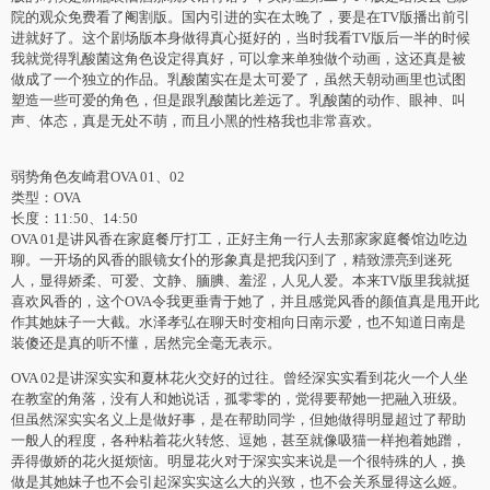
院的观众免费看了阉割版。国内引进的实在太晚了，要是在TV版播出前引
进就好了。这个剧场版本身做得真心挺好的，当时我看TV版后一半的时候
我就觉得乳酸菌这角色设定得真好，可以拿来单独做个动画，这还真是被
做成了一个独立的作品。乳酸菌实在是太可爱了，虽然天朝动画里也试图
塑造一些可爱的角色，但是跟乳酸菌比差远了。乳酸菌的动作、眼神、叫
声、体态，真是无处不萌，而且小黑的性格我也非常喜欢。
弱势角色友崎君OVA 01、02
类型：OVA
长度：11:50、14:50
OVA 01是讲风香在家庭餐厅打工，正好主角一行人去那家家庭餐馆边吃边
聊。一开场的风香的眼镜女仆的形象真是把我闪到了，精致漂亮到迷死
人，显得娇柔、可爱、文静、腼腆、羞涩，人见人爱。本来TV版里我就挺
喜欢风香的，这个OVA令我更垂青于她了，并且感觉风香的颜值真是甩开此
作其她妹子一大截。水泽孝弘在聊天时变相向日南示爱，也不知道日南是
装傻还是真的听不懂，居然完全毫无表示。
OVA 02是讲深实实和夏林花火交好的过往。曾经深实实看到花火一个人坐
在教室的角落，没有人和她说话，孤零零的，觉得要帮她一把融入班级。
但虽然深实实名义上是做好事，是在帮助同学，但她做得明显超过了帮助
一般人的程度，各种粘着花火转悠、逗她，甚至就像吸猫一样抱着她蹭，
弄得傲娇的花火挺烦恼。明显花火对于深实实来说是一个很特殊的人，换
做是其她妹子也不会引起深实实这么大的兴致，也不会关系显得这么姬。