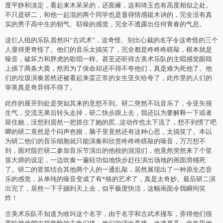
度平静和淡定，看起来木呆呆的，还面瘫，这和琦玉也有高度相似之处。
不只是研二，和他一起混的两个同学也是显得情感挺木讷的，完全没有真
实的男子高中生的朝气、聒噪的感觉，完全不透露出任何青春的气息。
这仨人组的乐队居然叫“古武术”，这奇怪、别出心裁的名字令这奇怪的三个
人显得更奇怪了。他们的音乐太搞笑了，完全都是咚咚咚瞎敲，根本就是
噪音，破坏力和胖虎的歌唱一样。甚至还听得古美术乐队的主唱感觉眼睛
上插了两条大粪，然而为了保命却还不得不夸他们，真是难为死他了。他
们的垃圾演奏居然还被看起来蛮正常的女生亚矢给夸了，此作里的人们的
审美真是奇异得不得了。
此作的展开到处是突如其来的意想不到。研二突然不玩音乐了，令亚矢很
生气，交流无果后转头走掉，研二快步跟上去，我还以为要解释一下或者
留住她，没想到居然一把抓住了她的尻...这动作也太下流了，想不到愣了吧
唧的研二竟然是个闷声色狼，脑子里竟然还有这种心思，太搞笑了。本以
为研二他们的音乐细胞就只能演奏和欣赏咚咚咚瞎敲的噪音，万万想不
到，面对阻拦研二参加音乐节演出的他校的混混们，他竟然突然来了个竖
笛大师的设定，一边吹奏一遍轻功似地快步赶往演出场地的画面滑稽死
了。研二的竖笛结合其他两个人的一通乱敲，居然展现出了一种原生态音
乐的感觉，从单纯的噪音变成了有*格的艺术了，真是太奇妙。最后研二演
出完了，居然一下子蹦到天上去，似乎极度快活，这幅画面令我瞬间笑
炸！
古美术乐队不知道为啥叫这个名字，由于名字和古武术撞车，弄得他们很