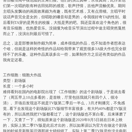
害怕被传闻中很危险的主角们揍。他们的演出真棒，水准真高，此作里他
们第一次唱的歌有种吉田拓郎的感觉，歌声抒情，吉他声流畅优美。期间
主唱头发飘动的画面效果颇为有趣，既有艺术感，又有点滑稽。主唱平时
说话声音完全是女的，但唱歌的嗓音却是男的，令我很好奇TA的性别。最
后看到TA穿的是男生的校服，大抵是男的吧。我还蛮喜欢这个角色的，很
有音乐细胞，也热爱音乐。没搞懂为啥音乐节演出过程中途主唱突然戛然
而止了，没演出到最后可惜了。
总之，这是部整体制作颇为简单，成本很低的作品，也不知道作者想表达
个啥，但就是这样的奇怪的作品却给我带来了观赏很多3A级大作也完全获
得不了的乐趣。这种作品真该多出一些，如果制作方之后还有类似的作品
我肯定还看。
工作细胞：细胞大作战
类型：剧场版
长度：一个多小时
难得看到在国内的电影院出现了《工作细胞》的这个剧场版，于是就去看
了（周五早上10点多看的，是首映，厅里包括我就只有四个人，很冷
清）。开场后发现这不就是TV版第二季后一半么，3月才刚播完，不免感
觉...看下去发现这个剧场版比TV版细节丰富很多，有大约40%都是TV版没
有的，所以虽然我把TV版都看过了，这个剧场版也不算白看。后来琢磨了
一下，又查了一下，得知原来这个剧场版是2020年9月5日就在日本上映
的，实际上第二季TV版是此后才出的，所以如果误以为官方在做这个剧场
版的时候是新瓶装旧酒那就大错特错了，实际上第二季TV版是给没去电影