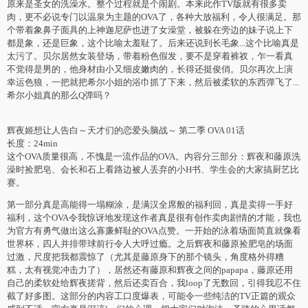
原来是圣女的洗澡水。整个过程就是个闹剧。本来此作TV版就有很多卖
肉，更不必说专门以温泉为主题的OVA了，各种大放福利，令人很满足。那
个带着象鼻子面具的上神迦尼萨也进了女澡堂，被躲在旁边的妹子说上下
都是象，还是巨象，这个比喻太羞耻了。后来还说到长毛象...这个比喻真是
太污了。贝尔居然女装登场，带着粉色假发，要不是穿着裤衩，乍一看真
不觉得是男的，他身材由小又细皮嫩肉的，长得还挺俊俏。贝尔再次上演
幸运色狼，一把就把希尔小姐的浴巾抓了下来，然后被柔软的东西弹飞了...
希尔小姐真的那么Q弹吗？
辉夜姬想让人告白～天才们的恋爱头脑战～ 第二季 OVA 01话
长度：24min
这个OVA质量很高，不愧是一流作品的OVA。内容分三部分：辉夜和藤原洗
澡时捡肥皂、会长和石上看路边被人丢弃的小H书、学生会的大家搞厨艺比
赛。
第一部分真是高能得一塌糊涂，是满汉全席般的福利回，真是卖得一手好
福利，这个OVA令我惊讶地发现这作者真是很有创作卖肉剧情的才能，我也
为官方有勇气做出这么寡廉鲜耻的OVA点赞。一开始的泳着场面简直就像看
世界杯，四人并排带球前行令人大呼过瘾。之后辉夜和藤原捡肥皂的场面
过激，尺度把我都震惊了（尤其是藤原身下的那个镜头，角度格外得糟
糕，太有视觉冲击力了），居然还有藤原和辉夜之间的papapa，藤原还用
自己的柔软处给辉夜搓背，然后还卖百合，我loop了无数回，引得我忍不住
截了好多图。这部分的内容工口度爆表，可能令一些纯洁的TV正篇的观众