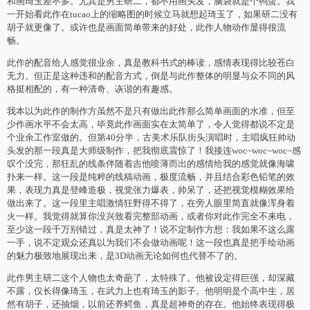
和画琦玉差不多。尤其是男主研二，都不用画头发，脑袋就是个鸭蛋。我
一开始看此作在tucao上的缩略图的时候立马就想起琦玉了，如果研二没有
胡子就更像了。或许也是画面简单带来的好处，此作人物动作显得很流
畅。
此作的配音给人感觉很业余，真是教科书式的棒读，感情表现得比较苍白
无力。但正是这种违和的配音方式，倒是与此作整体的明显与众不同的风
格挺相配的，有一种清奇、诙谐的有趣感。
我本以为此作的制作方虽然不是只有做出此作那么简单画面的水准，但至
少作画水平不会太高，毕竟此作画面实在太简单了，令人觉得都说不定是
个业余工作室做的。但第40分半，古美术乐队街头演唱时，主唱疯狂帅动
头发的那一段真是大师级制作，把我彻底震惊了！我接连woc~woc~woc~感
叹个没完，那狂乱的线条伴随着吉他喷薄而出的感情给我的感觉就像海啸
扑来一样。这一段是纯粹的线稿动画，极度流畅，并且结合彩色铅笔的效
果，表现力真是登峰造极，视觉张力爆表，帅呆了，还把视觉模糊效果给
做出来了。这一段里主唱激情狂野得不得了，在旁人眼里简直就像浑身着
火一样。我觉得就算你没兴致看完整部动画，或者你对此作完全不来电，
至少这一段千万别错过，真是太神了！说不定制作方想：我如果不这么露
一手，说不定观众还真以为我们不会做动画呢！这一段也真是把手绘动画
的魅力极致地展现出来，是3D动画无论如何也代替不了的。
此作男主研二这个人物也太奇葩了，太特殊了。他被设定得巨强，却深藏
不露，仅长得像琦玉，在武力上也有琦玉的影子。他明明是个高中生，居
然有胡子，还抽烟，以前还养鳄鱼，真是超神奇的存在。他始终表现得极