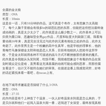
全露的金太狼
类型：OVA
长度：10min
这是全一话，只有10分钟的作品。这可真是个奇作，太有想象力太高能
了。每个人脑子里都会有很多bt的胡思乱想的东西，但能把这些想法最终做
成动画的，真是太少太少了，此作就是这么极少数之一。此作基本上可以
归类为重口味、恶趣味型全男gay作品，尺度和耻度大到刷新三观。我看海
量动画16年来，真是完全没见过与此作的元素有相似之处的作品，此作太
奇葩了。此作里男主是一个粉嫩的高中生真琴，他是学校的理事长，他的
青梅竹马兼保镖金太郎和他是恋人关系，目前有他校的人想抢夺这所学
校，于是金太郎就用各种不可描述的战斗方式不断挫败那些袭来的魔爪。
此作真是令我能从头笑到尾，吃惊不断。我很难想象这个有毒的作品在策
划时观众定位是啥，直男看这充满基腐的动画可能会感到恶寒，而那些腐
女看这个，估计又不能符合她们的审美。在描述这番上我感觉词穷，好奇
的话赶紧找来看一看吧，在tucao上有。
在地下城寻求邂逅是否搞错了什么 3 OVA
类型：OVA
长度：27:35
此作内容是有个上神造了个温泉，一伙人好奇温泉水到底是怎么来的，于
是贝尔就和他们一起闯入温泉大闹一番，还闯进了女澡堂，最终发现真相