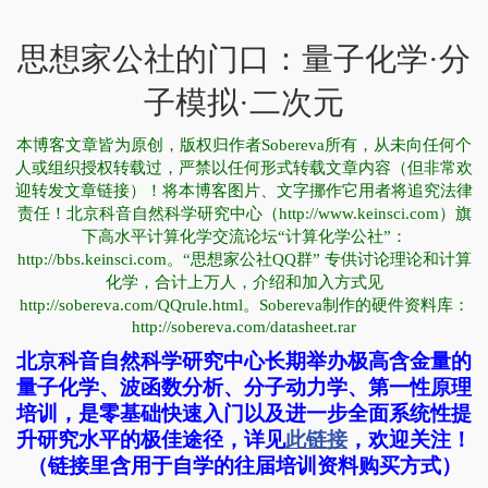
思想家公社的门口：量子化学·分
子模拟·二次元
本博客文章皆为原创，版权归作者Sobereva所有，从未向任何个
人或组织授权转载过，严禁以任何形式转载文章内容（但非常欢
迎转发文章链接）！将本博客图片、文字挪作它用者将追究法律
责任！北京科音自然科学研究中心（http://www.keinsci.com）旗
下高水平计算化学交流论坛“计算化学公社”：
http://bbs.keinsci.com。“思想家公社QQ群” 专供讨论理论和计算
化学，合计上万人，介绍和加入方式见
http://sobereva.com/QQrule.html。Sobereva制作的硬件资料库：
http://sobereva.com/datasheet.rar
北京科音自然科学研究中心长期举办极高含金量的
量子化学、波函数分析、分子动力学、第一性原理
培训，是零基础快速入门以及进一步全面系统性提
升研究水平的极佳途径，详见
此链接
，欢迎关注！
（链接里含用于自学的往届培训资料购买方式）