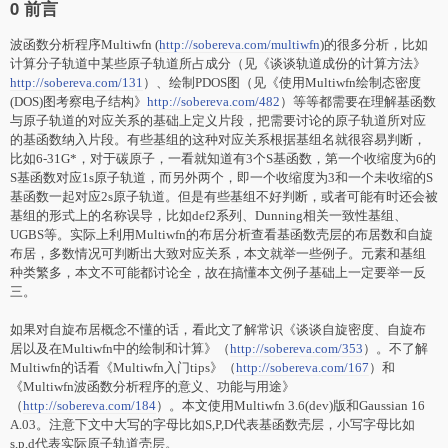
0 前言
波函数分析程序Multiwfn (
http://sobereva.com/multiwfn
)的很多分析，比如
计算分子轨道中某些原子轨道所占成分（见《谈谈轨道成份的计算方法》
http://sobereva.com/131
）、绘制PDOS图（见《使用Multiwfn绘制态密度
(DOS)图考察电子结构》
http://sobereva.com/482
）等等都需要在理解基函数
与原子轨道的对应关系的基础上定义片段，把需要讨论的原子轨道所对应
的基函数纳入片段。有些基组的这种对应关系根据基组名就很容易判断，
比如6-31G*，对于碳原子，一看就知道有3个S基函数，第一个收缩度为6的
S基函数对应1s原子轨道，而另外两个，即一个收缩度为3和一个未收缩的S
基函数一起对应2s原子轨道。但是有些基组不好判断，或者可能有时还会被
基组的形式上的名称误导，比如def2系列、Dunning相关一致性基组、
UGBS等。实际上利用Multiwfn的布居分析查看基函数壳层的布居数和自旋
布居，多数情况可判断出大致对应关系，本文就举一些例子。元素和基组
种类繁多，本文不可能都讨论全，故在搞懂本文例子基础上一定要举一反
三。
如果对自旋布居概念不懂的话，看此文了解常识《谈谈自旋密度、自旋布
居以及在Multiwfn中的绘制和计算》（
http://sobereva.com/353
）。不了解
Multiwfn的话看《Multiwfn入门tips》（
http://sobereva.com/167
）和
《Multiwfn波函数分析程序的意义、功能与用途》
（
http://sobereva.com/184
）。本文使用Multiwfn 3.6(dev)版和Gaussian 16
A.03。注意下文中大写的字母比如S,P,D代表基函数壳层，小写字母比如
s,p,d代表实际原子轨道壳层。