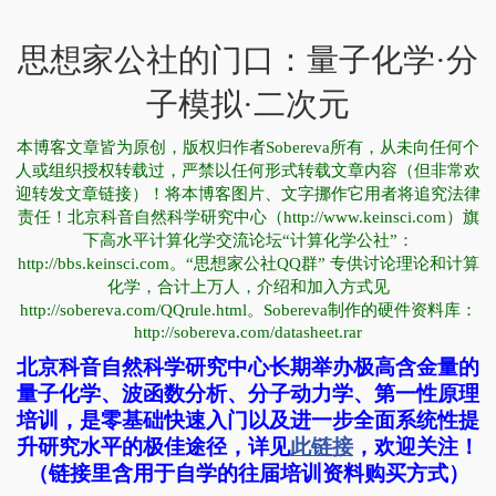
思想家公社的门口：量子化学·分
子模拟·二次元
本博客文章皆为原创，版权归作者Sobereva所有，从未向任何个
人或组织授权转载过，严禁以任何形式转载文章内容（但非常欢
迎转发文章链接）！将本博客图片、文字挪作它用者将追究法律
责任！北京科音自然科学研究中心（http://www.keinsci.com）旗
下高水平计算化学交流论坛“计算化学公社”：
http://bbs.keinsci.com。“思想家公社QQ群” 专供讨论理论和计算
化学，合计上万人，介绍和加入方式见
http://sobereva.com/QQrule.html。Sobereva制作的硬件资料库：
http://sobereva.com/datasheet.rar
北京科音自然科学研究中心长期举办极高含金量的
量子化学、波函数分析、分子动力学、第一性原理
培训，是零基础快速入门以及进一步全面系统性提
升研究水平的极佳途径，详见
此链接
，欢迎关注！
（链接里含用于自学的往届培训资料购买方式）