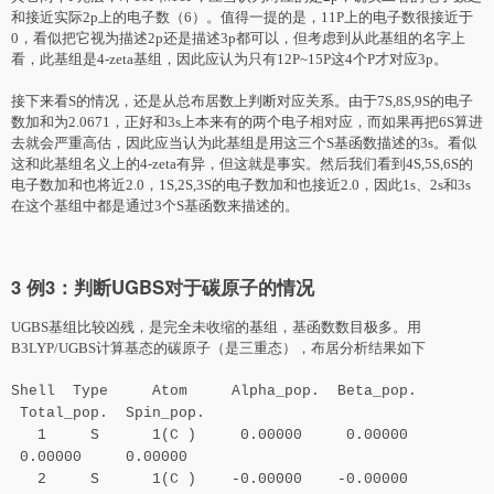
和接近实际2p上的电子数（6）。值得一提的是，11P上的电子数很接近于
0，看似把它视为描述2p还是描述3p都可以，但考虑到从此基组的名字上
看，此基组是4-zeta基组，因此应认为只有12P~15P这4个P才对应3p。
接下来看S的情况，还是从总布居数上判断对应关系。由于7S,8S,9S的电子
数加和为2.0671，正好和3s上本来有的两个电子相对应，而如果再把6S算进
去就会严重高估，因此应当认为此基组是用这三个S基函数描述的3s。看似
这和此基组名义上的4-zeta有异，但这就是事实。然后我们看到4S,5S,6S的
电子数加和也将近2.0，1S,2S,3S的电子数加和也接近2.0，因此1s、2s和3s
在这个基组中都是通过3个S基函数来描述的。
3 例3：判断UGBS对于碳原子的情况
UGBS基组比较凶残，是完全未收缩的基组，基函数数目极多。用
B3LYP/UGBS计算基态的碳原子（是三重态），布居分析结果如下
Shell Type Atom Alpha_pop. Beta_pop.
Total_pop. Spin_pop.
1 S 1(C ) 0.00000 0.00000
0.00000 0.00000
2 S 1(C ) -0.00000 -0.00000