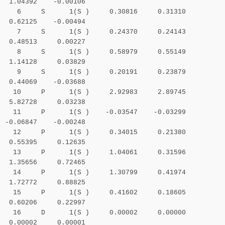
1.04392 -0.00106
6 S 1(S ) 0.30816 0.31310
0.62125 -0.00494
7 S 1(S ) 0.24370 0.24143
0.48513 0.00227
8 S 1(S ) 0.58979 0.55149
1.14128 0.03829
9 S 1(S ) 0.20191 0.23879
0.44069 -0.03688
10 P 1(S ) 2.92983 2.89745
5.82728 0.03238
11 P 1(S ) -0.03547 -0.03299
-0.06847 -0.00248
12 P 1(S ) 0.34015 0.21380
0.55395 0.12635
13 P 1(S ) 1.04061 0.31596
1.35656 0.72465
14 P 1(S ) 1.30799 0.41974
1.72772 0.88825
15 P 1(S ) 0.41602 0.18605
0.60206 0.22997
16 D 1(S ) 0.00002 0.00000
0.00002 0.00001