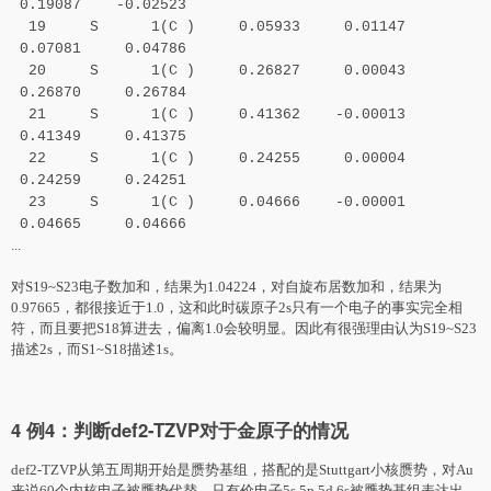
0.19087 -0.02523
19 S 1(C ) 0.05933 0.01147
0.07081 0.04786
20 S 1(C ) 0.26827 0.00043
0.26870 0.26784
21 S 1(C ) 0.41362 -0.00013
0.41349 0.41375
22 S 1(C ) 0.24255 0.00004
0.24259 0.24251
23 S 1(C ) 0.04666 -0.00001
0.04665 0.04666
...
对S19~S23电子数加和，结果为1.04224，对自旋布居数加和，结果为
0.97665，都很接近于1.0，这和此时碳原子2s只有一个电子的事实完全相
符，而且要把S18算进去，偏离1.0会较明显。因此有很强理由认为S19~S23
描述2s，而S1~S18描述1s。
4 例4：判断def2-TZVP对于金原子的情况
def2-TZVP从第五周期开始是赝势基组，搭配的是Stuttgart小核赝势，对Au
来说60个内核电子被赝势代替，只有价电子5s,5p,5d,6s被赝势基组表达出