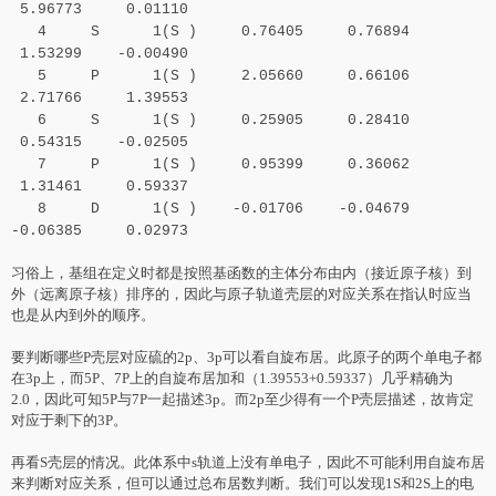
5.96773 0.01110
4 S 1(S ) 0.76405 0.76894
1.53299 -0.00490
5 P 1(S ) 2.05660 0.66106
2.71766 1.39553
6 S 1(S ) 0.25905 0.28410
0.54315 -0.02505
7 P 1(S ) 0.95399 0.36062
1.31461 0.59337
8 D 1(S ) -0.01706 -0.04679
-0.06385 0.02973
习俗上，基组在定义时都是按照基函数的主体分布由内（接近原子核）到
外（远离原子核）排序的，因此与原子轨道壳层的对应关系在指认时应当
也是从内到外的顺序。
要判断哪些P壳层对应硫的2p、3p可以看自旋布居。此原子的两个单电子都
在3p上，而5P、7P上的自旋布居加和（1.39553+0.59337）几乎精确为
2.0，因此可知5P与7P一起描述3p。而2p至少得有一个P壳层描述，故肯定
对应于剩下的3P。
再看S壳层的情况。此体系中s轨道上没有单电子，因此不可能利用自旋布居
来判断对应关系，但可以通过总布居数判断。我们可以发现1S和2S上的电