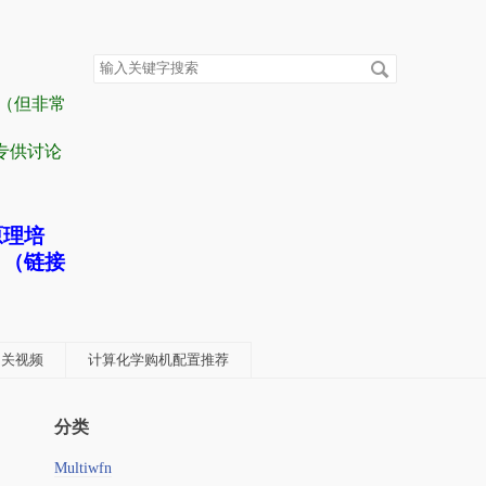
搜
索
关
容（但非常
键
字
” 专供讨论
原理培
！（链接
学相关视频
计算化学购机配置推荐
分类
Multiwfn