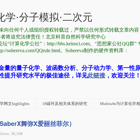
学·分子模拟·二次元
有，从未向任何个人或组织授权转载过，严禁以任何形式转载文章内
用者将追究法律责任！北京科音自然科学研究中心
论坛“计算化学公社”：http://bbs.keinsci.com。“思想家公社QQ群
reva.com/QQrule.html。Sobereva制作的硬件资料库：
金量的量子化学、波函数分析、分子动力学、第一性
性提升研究水平的极佳途径，详见
此链接
，欢迎关注
网文highlights
18碳环及相关体系的研究
Multiwfn与计算化
ngle（SaberX舞弥X爱丽丝菲尔）
Views: 36,108