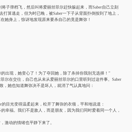
拔剑将子弹档飞，然后叫将爱丽丝菲尔赶快躲起来，而Saber自己立刻
打算逃走，但为时已晚，被Saber一下子从背面扑倒按到了地上，
来压在她身上，惊讶地发现原来要杀自己的竟是舞弥！
你的出现，她变心了！为了夺回她，除了杀掉你我别无选择！”
丝菲尔在交往，自己也从未从爱丽丝菲尔的口里听到过这件事。Saber
致，她也知道舞弥决不是坏人，就消了气认真地问：
aber的目光变得温柔起来，松开了舞弥的衣领，平和地说道：
多的幸福。我们不是敌人，而是朋友，因为我们同时爱着同一个人，
以对，激动的情绪也平静下来了。