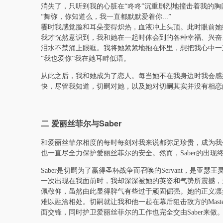
消失了，只听到我的心脏在“咚咚”沉重剧烈地撞击着我的胸
“舞弥，你知道么，我一直都默默爱着你...”
霎时我感觉脸和耳朵变得炽热，血液冲上头顶。此时眼前她
我才恍然意识到，我和她在一起时体会到的各种幸福、兴奋
泪水不禁涌上眼眶。我将她紧紧地抱在怀里，想把我心中一
“我也爱你”我在她耳畔低语。
从此之后，我和她成为了恋人。每当她不在我身边时我会感
快，尽管我知道，切嗣对她，以及她对切嗣其实并没有相恋
二 爱丽丝菲尔与Saber
和爱丽丝菲尔相度的每时每刻对我来说都弥足珍贵，成为我
也一直尽全力保护爱丽丝菲尔的安全。然而，Saber的出现
Saber是切嗣为了赢得圣杯战争而召唤的Servant，是亚
一次出现在我面前时，我却深深被她的英姿和气势所震撼，
佩敬仰，虽然由此显得脾气有些过于顽固倔强。她的正义凛
难以融洽相处。切嗣就让我和他一起在幕后狙击敌方的Master
面交锋，同时护卫爱丽丝菲尔的工作也完全交由Saber来做