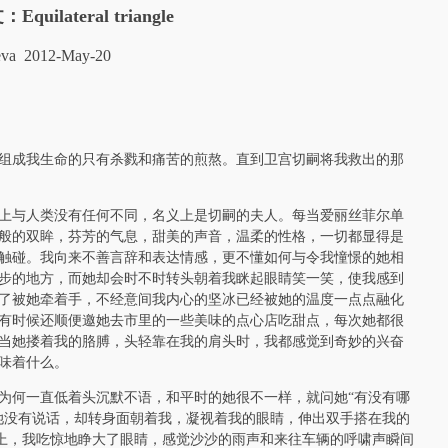
Equilateral triangle
eva 2012-May-20
组成我生命的只有杀戮和痛苦的煎熬。直到卫宫切嗣将我救出的那
上与人类没有任何不同，名义上是切嗣的夫人。每当爱丽丝菲尔单
般的双眸，芬芳的气息，甜美的声音，温柔的性格，一切都显得是
触碰。我向来不善言辞和表达情感，更不懂如何与令我憧憬的她相
步的地方，而她却会时不时转头朝着我眯起眼睛笑一笑，使我感到
了被她牵着手，不经意间我内心的坚冰已经被她的温度一点点融化
有时候还顺便邀她去市里的一些美味的点心店吃甜点，每次她都很
当她搂着我的胳膊，头轻靠在我的肩头时，我都感觉到奇妙的兴奋
味着什么。
为何一直低着头沉默不语，和平时的她很不一样，就问她“有没有哪
她没有说话，却转身面朝着我，凝视着我的眼睛，伸出双手搭在我的
的唇上，我吃惊地睁大了眼睛，感觉沙沙的雨声和来往车辆的呼啸声瞬间