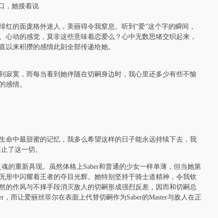
口，她接着说
绯红的面庞格外迷人，美丽得令我窒息。听到“爱”这个字的瞬间，
、心动的感觉，莫非这些意味着恋爱么？心中无数思绪交织起来，
直以来积攒的感情此刻全部传递给她。
到寂寞，而每当看到她伴随在切嗣身边时，我心里还多少有些不愉
的感情。
生命中最甜蜜的记忆，我多么希望这样的日子能永远持续下去，我
终止了这一切。
瑟王灵魂的重新具现。虽然体格上Saber和普通的少女一样单薄，但当她第
无形中闪耀着王者的夺目光辉。她特别坚持于骑士道精神，令我钦
然的作风与不择手段消灭敌人的切嗣形成强烈反差，因而和切嗣总
，而让爱丽丝菲尔在表面上代替切嗣作为Saber的Master与敌人在正
。