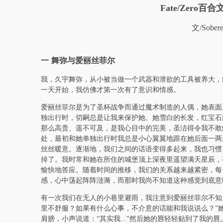
Fate/Zero百合文：
文/Sober
一 舞弥与爱丽丝菲尔
我，久宇舞弥，从小被当做一个武器和泄欲的工具被养大，
一天开始，我仿佛才第一次有了意识和情感。
爱丽丝菲尔是为了圣杯战争而通过魔术制造的人偶，她表面
独出行时，切嗣总是让我来保护她。她雪白的长发，红宝石
那么高贵、遥不可及，是我心目中的完美，圣洁得令我不敢
处，最初和她单独出行时我总是小心翼翼地跟在她后面一两
丝丝暖意。逐渐地，我们之间的话语变得多起来，我也习惯
掉了。我时常和她在所住的城堡顶上深夜里遥望满天星辰，
愉快地答应。随着时间的推移，我们的关系越来越紧密，每
感，心中荡起阵阵涟漪，而那时我尚不知道这种感觉到底意
有一次我们在无人的小巷里避雨，我注意到爱丽丝菲尔不知
里不舒服？如果有什么心事，不介意的话能和我说说么？”
肩膀，小声说道：“其实我...”然后她的唇轻轻贴到了我