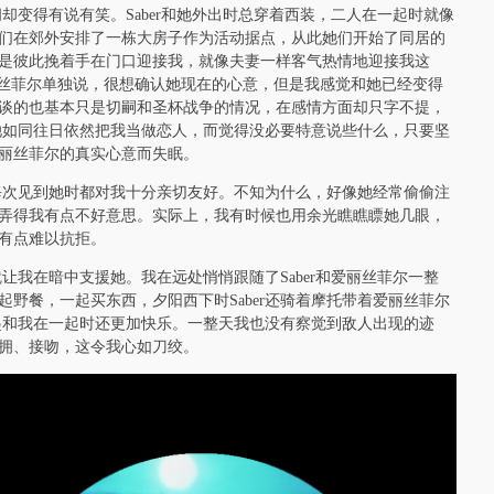
间却变得有说有笑。Saber和她外出时总穿着西装，二人在一起时就像
们在郊外安排了一栋大房子作为活动据点，从此她们开始了同居的
是彼此挽着手在门口迎接我，就像夫妻一样客气热情地迎接我这
丽丝菲尔单独说，很想确认她现在的心意，但是我感觉和她已经变得
谈的也基本只是切嗣和圣杯战争的情况，在感情方面却只字不提，
是她如同往日依然把我当做恋人，而觉得没必要特意说些什么，只要坚
丽丝菲尔的真实心意而失眠。
但每次见到她时都对我十分亲切友好。不知为什么，好像她经常偷偷注
弄得我有点不好意思。实际上，我有时候也用余光瞧瞧瞟她几眼，
有点难以抗拒。
就让我在暗中支援她。我在远处悄悄跟随了Saber和爱丽丝菲尔一整
野餐，一起买东西，夕阳西下时Saber还骑着摩托带着爱丽丝菲尔
比起和我在一起时还更加快乐。一整天我也没有察觉到敌人出现的迹
拥、接吻，这令我心如刀绞。