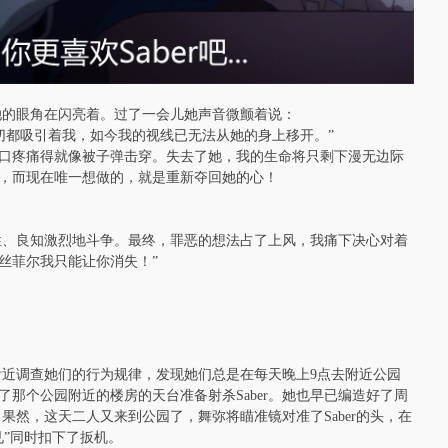
她的眼角在闪亮着。过了一会儿她声音微颤着说：
的一切都吸引着我，如今我的视线已无法从她的身上移开。”
口疼痛得就像被子弹击穿。失去了她，我的生命将只剩下漫无边际
，而现在唯一想做的，就是重新夺回她的心！
理性、良知激烈地斗争。最终，罪恶的想法占了上风，我痛下决心对着
爱丽丝菲尔我只能让你消失！”
子附近调查她们的行为规律，发现她们总是在每天晚上9点去附近公园
那个公园附近的楼房的天台准备射杀Saber。她也早已编造好了周
。果然，这天二人又来到公园了，舞弥将瞄准镜对准了Saber的头，在
”同时扣下了扳机。