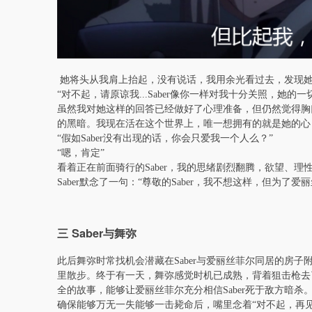
她将头从我肩上抬起，没有说话，我用余光看过去，发现
“对不起，请原谅我...Saber像你一样对我十分关照，她
虽然我对她这样的回答已经做好了心理准备，但仍然觉得胸
的黑暗。我现在活在这个世界上，唯一想拥有的就是她的心
“假如Saber没有出现的话，你会只爱我一个人么？”
“嗯，肯定”
看着正在前面骑行的Saber，我的思绪剧烈翻腾，欲望、
Saber默念了一句：“尊敬的Saber，我不想这样，但为了
三 Saber与舞弥
此后舞弥时常找机会潜藏在Saber与爱丽丝菲尔同居的房
里散步。终于有一天，舞弥感觉时机已成熟，背着狙击枪去了
全的故事，能够让爱丽丝菲尔充分相信Saber死于敌方暗杀
确保能够万无一失能够一击毙命后，嘴里念着“对不起，再见