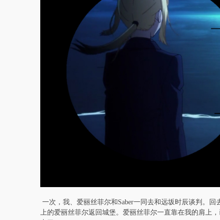
一次，我、爱丽丝菲尔和Saber一同去和远坂时辰谈判。回
上的爱丽丝菲尔返回城堡。爱丽丝菲尔一直靠在我的肩上，