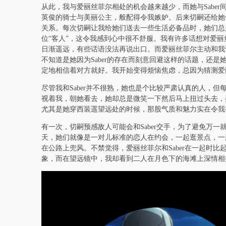
从此，我与爱丽丝菲尔相处的机会越来越少，而她与Saber
英俊的骑士与美丽公主，般配得令我嫉妒。后来切嗣还给她
关系。每次切嗣让我给她们送去一些生活必备品时，她们总
位“客人”，这令我感到心中很不舒服。我有许多话想对爱
日渐遥远，有些话语没法再说出口。而爱丽丝菲尔主动和我
不知道是她因为Saber的存在而刻意回避这样的话题，还
定地相信着对方就好。我开始变得烦恼焦虑，总因为猜测爱
尽管我和Saber并不很熟，她也是个比较严肃认真的人，
视着我，朝她看去，她却总是微笑一下然后马上扭过头去，
尤其是她穿西装遥望远处的时候，那股气质和魅力实在令我
有一次，切嗣预感敌人可能会和Saber交手，为了避免万一
天，她们就像是一对儿标准的恋人在约会，一起逛景点，一起
在公路上兜风。不禁觉得，爱丽丝菲尔和Saber在一起时
象，而在望远镜中，我却看到二人在月色下的海滩上深情相