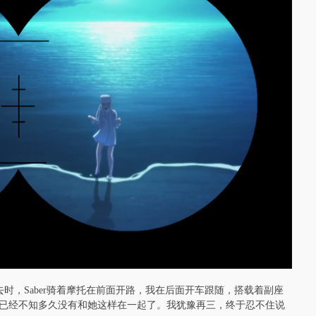
去时，Saber骑着摩托在前面开路，我在后面开车跟随，搭载着副座
已经不知多久没有和她这样在一起了。我犹豫再三，终于忍不住说