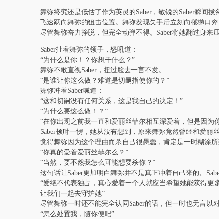
舞弥终究还是低估了作为英灵的Saber，敏锐的Saber瞬间
飞速跃向舞弥的狙击位置。舞弥发现失手后立刻向楼梯口奔去
尽管舞弥奋力挣脱，但完全动弹不得。Saber将她翻过身
Saber扯着舞弥的领子，怒吼道：
“为什么是你！？你想干什么？”
舞弥不敢直视Saber，扭过脸去一言不发。
“是谁让你这么做？难道是切嗣指使你的？”
舞弥冲着Saber喊道：
“这和切嗣没有任何关系，这是我自己的决定！”
“为什么要这么做！？”
“在你出现之前我一直和爱丽丝菲尔相互深爱着，但是因为
Saber顿时一愣，她从没有想到，原来舞弥竟然曾经和爱丽
觉得舞弥因为这个理由而杀自己很愚蠢，肯定是一时糊涂所
“你真的爱着爱丽丝菲尔么？”
“当然，要不然我怎么可能想要杀你？”
这句话让Saber更加明白舞弥并不是真正冲着自己来的。S
“爱绝不代表独占，真心爱着一个人就应当希望她能获得更
让我们一起去守护她”
尽管舞弥一时还不能完全认同Saber的话，但一时也无言
“怎么处置我，随你便吧”